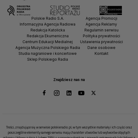
Polskie Radio S.A.
Agencja Promocji
Informacyjna Agencja Radiowa
Agencja Reklamy
Redakcja Katolicka
Regulamin serwisu
Redakcja Ekumeniczna
Polityka prywatności
Centrum Edukacji Medialnej
Ustawienia prywatności
Agencja Muzyczna Polskiego Radia
Dane osobowe
Studia nagraniowe i koncertowe
Kontakt
Sklep Polskiego Radia
Znajdziesz nas na
Treści, znajdujące się w serwisie polskieradio.pl, w tym wszystkie materiały i ich części oraz
poszczególne elementy samego serwisu mają charakter utworów lub wytworów objętych
ochroną Ustawy z dnia 4 lutego 1994 r. o prawie autorskim i prawach pokrewnych lub Ustawy z