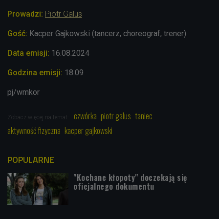
Prowadzi:
Piotr Galus
Gość:
Kacper Gajkowski (tancerz, choreograf, trener)
Data emisji:
16
.08.2024
Godzina emisji:
18.09
pj/wmkor
czwórka
piotr galus
taniec
Zobacz więcej na temat:
aktywność fizyczna
kacper gajkowski
POPULARNE
"Kochane kłopoty" doczekają się
oficjalnego dokumentu