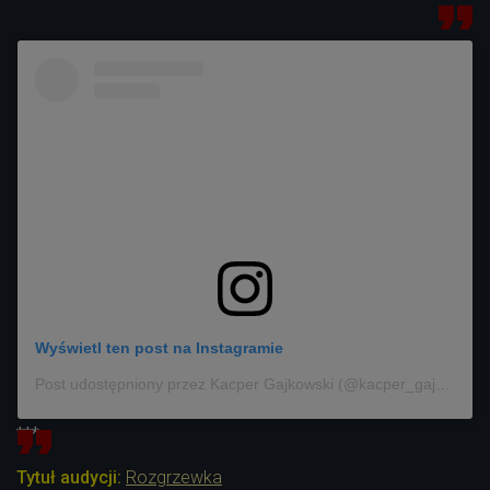
Wyświetl ten post na Instagramie
Post udostępniony przez Kacper Gajkowski (@kacper_gajkowski)
***
Tytuł audycji:
Rozgrzewka