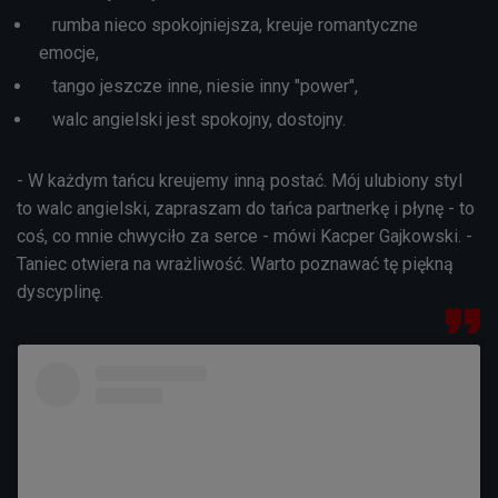
rumba nieco spokojniejsza, kreuje romantyczne
emocje,
tango jeszcze inne, niesie inny "power",
walc angielski jest spokojny, dostojny.
- W każdym tańcu kreujemy inną postać. Mój ulubiony styl
to walc angielski, zapraszam do tańca partnerkę i płynę - to
coś, co mnie chwyciło za serce - mówi Kacper Gajkowski. -
Taniec otwiera na wrażliwość. Warto poznawać tę piękną
dyscyplinę.