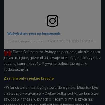
Wyświetl ten post na Instagramie
Post udostępniony przez ✨FANDANCE STUDIO TAŃCA KACPER GAJKOWSKI KOŁOBRZEG✨ (@fandance_studiotanca_gajkowski)
Gość Piotra Galusa dużo ćwiczy na parkiecie, ale nie jest to
jedyne miejsce, gdzie dba o swoje ciało. Chętnie korzysta z
basenu, saun i masaży. Pływanie poleca też swoim
podopiecznym.
Za małe buty i piękne kreacje
- W tańcu ciało musi być gotowe do wysiłku. Musi też być
elastyczne - przyznaje. - Ciekawostką jest to, że tancerze
zawodowi tańczą w butach o 1 rozmiar mniejszych niż