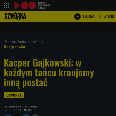
shopping_cart



WIĘCEJ
SŁUCHAJ

Polskie Radio
Czwórka
Rozgrzewka
Kacper Gajkowski: w
każdym tańcu kreujemy
inną postać
ostatnia aktualizacja:
17.08.2024 10:00