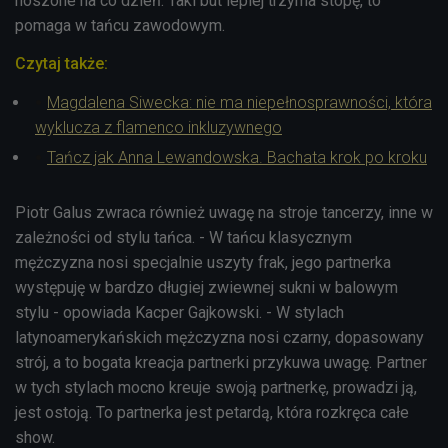
noszone na co dzień. Taki but lepiej trzyma stopę, to
pomaga w tańcu zawodowym.
Czytaj także:
Magdalena Siwecka: nie ma niepełnosprawności, która
wyklucza z flamenco inkluzywnego
Tańcz jak Anna Lewandowska. Bachata krok po kroku
Piotr Galus zwraca również uwagę na stroje tancerzy, inne w
zależności od stylu tańca. - W tańcu klasycznym
mężczyzna nosi specjalnie uszyty frak, jego partnerka
występuję w bardzo długiej zwiewnej sukni w balowym
stylu - opowiada Kacper Gajkowski. - W stylach
latynoamerykańskich mężczyzna nosi czarny, dopasowany
strój, a to bogata kreacja partnerki przykuwa uwagę. Partner
w tych stylach mocno kreuje swoją partnerkę, prowadzi ją,
jest ostoją. To partnerka jest petardą, która rozkręca całe
show.