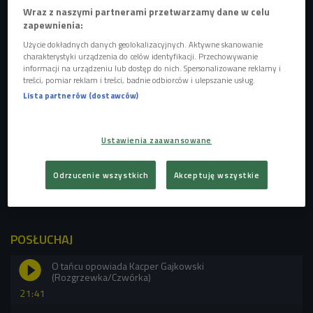
latynoamerykańskim. Mimo że ma zaledwie 25 lat, to po 19
Wraz z naszymi partnerami przetwarzamy dane w celu
latach tańca zawodowego zakończył karierę i dziś pasją do
zapewnienia:
tańca zaraża innych - prowadzi swoją szkołę tańca, w której
Użycie dokładnych danych geolokalizacyjnych. Aktywne skanowanie
charakterystyki urządzenia do celów identyfikacji. Przechowywanie
stawia na dobrą zabawę.
informacji na urządzeniu lub dostęp do nich. Spersonalizowane reklamy i
treści, pomiar reklam i treści, badnie odbiorców i ulepszanie usług.
Taniec - niechciana pasja?
Lista partnerów (dostawców)
- Gdy zacząłem swoją przygodę z tańcem, wcale tego nie
chciałem. Moja mama ciągnęła mnie na te zajęcia. Wszystko
Ustawienia zaawansowane
zmieniło się po pierwszych sukcesach, około 11 roku życia
- przyznaje gość Piotra Galusa. - Wtedy przekonałem się do
Odrzucenie wszystkich
Akceptuję wszystkie
tańca, odnalazłem się w nim i trwam do dziś - dodaje.
POSŁUCHAJ
O tańcu opowiada Kacper Gajkowski
(Rozgrzewka/Czwórka)
21:41