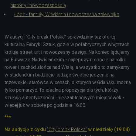
historią i nowoczesnością
Łódź - famuły, Wiedźmin i nowoczesna zalewajka
W audycji "City break Polska" sprawdzimy też ofertę
kulturalną Fabryki Sztuk, gdzie w pofabrycznych wnętrzach
króluje street-art i nowoczesny design. Na koniec lądujemy
na Bulwarze Nadwiślańskim - najlepszym spocie na rolki,
rower i zachód słońca nad Wisłą, a wszystko to zamykamy
w studenckim budżecie, jedząc świetne jedzenie na
tczewskiej starówce w cenach, o których w Gdańsku można
tylko pomarzyć. To idealna propozycja dla tych, którzy
szukają autentyczności i nieszablonowych miejscówek -
więcej już w sobotę po godzinie 16.00.
***
Na audycję z cyklu
"City break Polska"
w niedzielę (19.04)