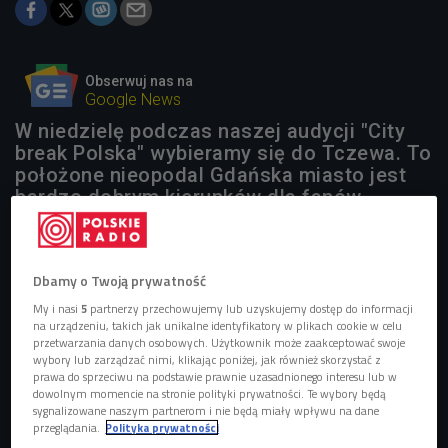
Obserwuj nas na
Google News
W niedzielę podczas naszej audycji "City
break Polska" wybieramy się do Tczewa. To
położone nieopodal Gdańska miasto jest
bardzo dobrym kierunków dla fanów
fotografii, a także mikoli - właśnie tam
znajduje się najdłuższy w Polsce most
kolejowy o długości 1030 metrów.
Dbamy o Twoją prywatność
My i nasi
5
partnerzy przechowujemy lub uzyskujemy dostęp do informacji
na urządzeniu, takich jak unikalne identyfikatory w plikach cookie w celu
przetwarzania danych osobowych. Użytkownik może zaakceptować swoje
wybory lub zarządzać nimi, klikając poniżej, jak również skorzystać z
prawa do sprzeciwu na podstawie prawnie uzasadnionego interesu lub w
dowolnym momencie na stronie polityki prywatności. Te wybory będą
sygnalizowane naszym partnerom i nie będą miały wpływu na dane
przeglądania.
Polityka prywatności