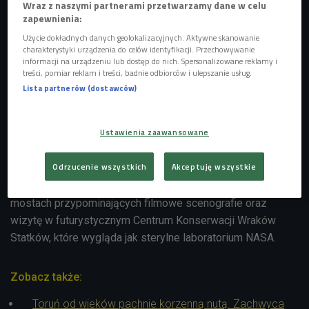
Wraz z naszymi partnerami przetwarzamy dane w celu
zapewnienia:
Użycie dokładnych danych geolokalizacyjnych. Aktywne skanowanie
charakterystyki urządzenia do celów identyfikacji. Przechowywanie
informacji na urządzeniu lub dostęp do nich. Spersonalizowane reklamy i
treści, pomiar reklam i treści, badnie odbiorców i ulepszanie usług.
Most kolejowy w Tczewie
Foto: Shutterstock
Lista partnerów (dostawców)
Tczew to idealny kierunek na budżetowy city break
zaledwie 20 minut pociągiem od Trójmiasta, a z wielu
Ustawienia zaawansowane
miejsc Polski można bardzo sprawnie dojechać tam
pociągiem. Pokażemy jego surowy, niemal berliński vibe,
Odrzucenie wszystkich
Akceptuję wszystkie
który zachwyci fanów fotografii i industrialnych klimatów.
Zorganizujemy spacer po gigantycznych, stalowych
mostach przypominających filmowe scenografie oraz
wizytę w futurystycznym Centrum Konserwacji Wraków
Statków, które wygląda jak sterylne laboratorium NASA.
Zobacz także:
Toruń od wieków pachnie korzenną nutą. Zachwyca