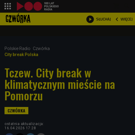
shopping_cart



WIĘCEJ
SŁUCHAJ

Polskie Radio
Czwórka
City break Polska
Tczew. City break w
klimatycznym mieście na
Pomorzu
ostatnia aktualizacja:
16.04.2026 17:28