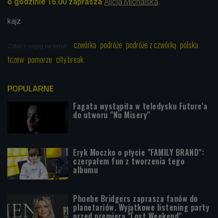
o godzinie 16.00 zaprasza
Alicja Michalska
.
kajz
czwórka
podróże
podróże z czwórką
polska
Zobacz więcej na temat:
tczew
pomorze
city break
POPULARNE
Fagata wystąpiła w teledysku Future'a
do utworu "No Misery"
Eryk Moczko o płycie "FAMILY BRAND":
czerpałem fun z tworzenia tego
albumu
Phoebe Bridgers zaprasza fanów do
planetariów. Wyjątkowe listening party
przed premierą "Lost Weekend"