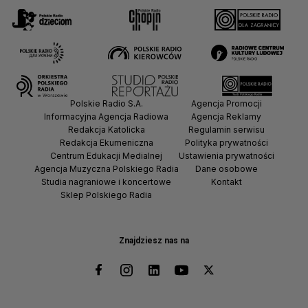
Polskie Radio S.A.
Agencja Promocji
Informacyjna Agencja Radiowa
Agencja Reklamy
Redakcja Katolicka
Regulamin serwisu
Redakcja Ekumeniczna
Polityka prywatności
Centrum Edukacji Medialnej
Ustawienia prywatności
Agencja Muzyczna Polskiego Radia
Dane osobowe
Studia nagraniowe i koncertowe
Kontakt
Sklep Polskiego Radia
Znajdziesz nas na