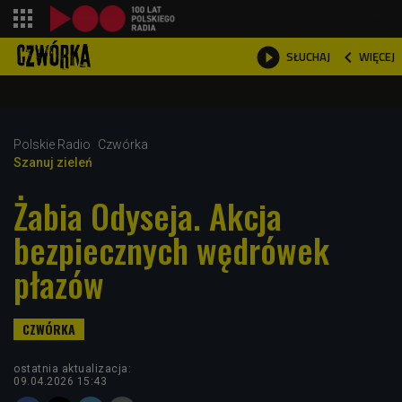
shopping_cart



WIĘCEJ
SŁUCHAJ

Polskie Radio
Czwórka
Szanuj zieleń
Żabia Odyseja. Akcja
bezpiecznych wędrówek
płazów
ostatnia aktualizacja:
09.04.2026 15:43