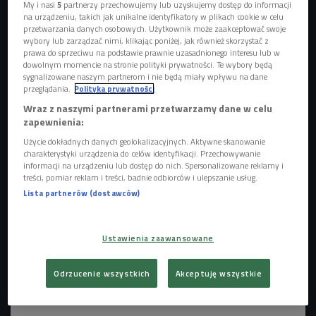
My i nasi
5
partnerzy przechowujemy lub uzyskujemy dostęp do informacji
na urządzeniu, takich jak unikalne identyfikatory w plikach cookie w celu
przetwarzania danych osobowych. Użytkownik może zaakceptować swoje
wybory lub zarządzać nimi, klikając poniżej, jak również skorzystać z
prawa do sprzeciwu na podstawie prawnie uzasadnionego interesu lub w
dowolnym momencie na stronie polityki prywatności. Te wybory będą
sygnalizowane naszym partnerom i nie będą miały wpływu na dane
przeglądania.
Polityka prywatności
Wraz z naszymi partnerami przetwarzamy dane w celu
zapewnienia:
Zdjęcie ilustracyjne
Foto: Shutterstock
Użycie dokładnych danych geolokalizacyjnych. Aktywne skanowanie
Sobotnią audycję "Szanuj zieleń" klasycznie rozpoczniemy
charakterystyki urządzenia do celów identyfikacji. Przechowywanie
zielonymi godzinami i statystykami wykorzystania energii z
informacji na urządzeniu lub dostęp do nich. Spersonalizowane reklamy i
treści, pomiar reklam i treści, badnie odbiorców i ulepszanie usług.
OZE. Już po godzinie 9.00 będziemy rozmawiać o Żabiej
Lista partnerów (dostawców)
Odysei, czyli społecznej akcji czynnej ochrony płazów.
Ustawienia zaawansowane
Odrzucenie wszystkich
Akceptuję wszystkie