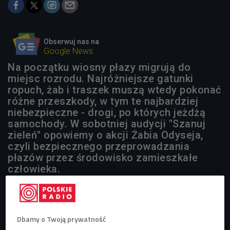
Obserwuj nas na
Google News
Na początku wiosny płazy migrują do
miejsc rozrodu. Najróżniejsze gatunki
ropuch, żab i traszek muszą wtedy pokonać
różne przeszkody, w tym te najbardziej
niebezpieczne - drogi, po których jeżdżą
samochody. W sobotniej audycji "Szanuj
zieleń" opowiemy o akcji Żabia Odyseja,
czyli bezpiecznego przeprowadzania
płazów przez środowisko zamieszkałe
człowieka.
Dbamy o Twoją prywatność