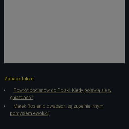
Zobacz takze:
Powrót bocianów do Polski. Kiedy pojawią się w
gniazdach?
Marek Rosłan o owadach: są zupełnie innym
pomysłem ewolucji