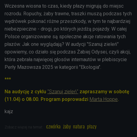
Wczesna wiosna to czas, kiedy płazy migrują do miejsc
rozrodu. Ropuchy, żaby trawne, traszki muszą podczas tych
wędrówek pokonać różne przeszkody, w tym te najbardziej
niebezpieczne - drogi, po których jeżdżą pojazdy. W całej
Polsce organizowane są społeczne akcje ratowania tych
płazów. Jak one wyglądają? W audycji "Szanuj zieleń"
opowiemy, co działo się podczas Żabiej Odysei, czyli akcji,
która zebrała najwięcej głosów internautów w plebiscycie
Perły Mazowsza 2025 w kategorii "Ekologia".
***
Na audycję z cyklu
"Szanuj zieleń"
zapraszamy w sobotę
(11.04) o 08.00. Program poprowadzi
Marta Hoppe
.
kajz
czwórka
żaby
natura
płazy
Zobacz więcej na temat: