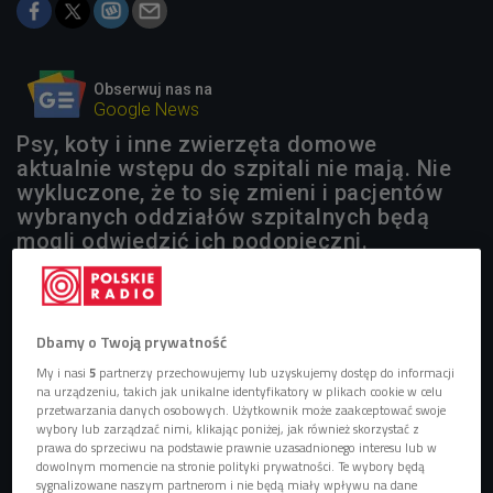
Obserwuj nas na
Google News
Psy, koty i inne zwierzęta domowe
aktualnie wstępu do szpitali nie mają. Nie
wykluczone, że to się zmieni i pacjentów
wybranych oddziałów szpitalnych będą
mogli odwiedzić ich podopieczni.
Dbamy o Twoją prywatność
My i nasi
5
partnerzy przechowujemy lub uzyskujemy dostęp do informacji
na urządzeniu, takich jak unikalne identyfikatory w plikach cookie w celu
przetwarzania danych osobowych. Użytkownik może zaakceptować swoje
wybory lub zarządzać nimi, klikając poniżej, jak również skorzystać z
prawa do sprzeciwu na podstawie prawnie uzasadnionego interesu lub w
dowolnym momencie na stronie polityki prywatności. Te wybory będą
sygnalizowane naszym partnerom i nie będą miały wpływu na dane