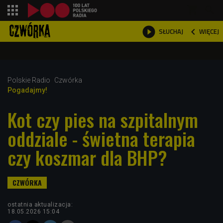
shopping_cart



WIĘCEJ
SŁUCHAJ

Polskie Radio
Czwórka
Pogadajmy!
Kot czy pies na szpitalnym
oddziale - świetna terapia
czy koszmar dla BHP?
ostatnia aktualizacja:
18.05.2026 15:04