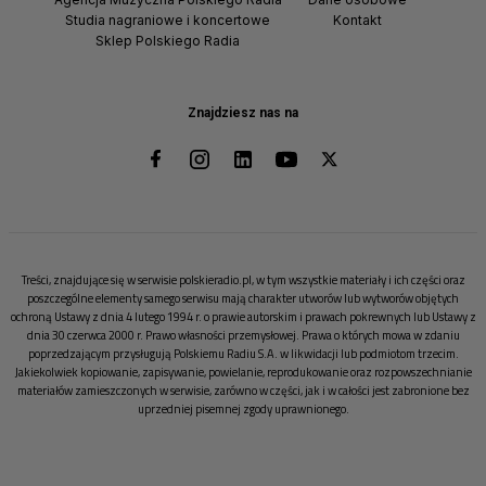
Studia nagraniowe i koncertowe
Kontakt
Sklep Polskiego Radia
Znajdziesz nas na
Treści, znajdujące się w serwisie polskieradio.pl, w tym wszystkie materiały i ich części oraz
poszczególne elementy samego serwisu mają charakter utworów lub wytworów objętych
ochroną Ustawy z dnia 4 lutego 1994 r. o prawie autorskim i prawach pokrewnych lub Ustawy z
dnia 30 czerwca 2000 r. Prawo własności przemysłowej. Prawa o których mowa w zdaniu
poprzedzającym przysługują Polskiemu Radiu S.A. w likwidacji lub podmiotom trzecim.
Jakiekolwiek kopiowanie, zapisywanie, powielanie, reprodukowanie oraz rozpowszechnianie
materiałów zamieszczonych w serwisie, zarówno w części, jak i w całości jest zabronione bez
uprzedniej pisemnej zgody uprawnionego.