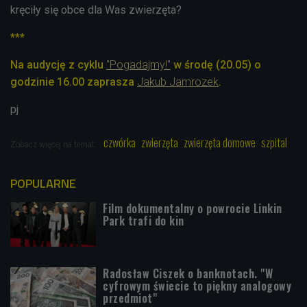
kręciły się obce dla Was zwierzęta?
***
Na audycję z cyklu
"Pogadajmy!"
w środę (20.05) o
godzinie 16.00 zaprasza
Jakub Jamrozek
.
pj
czwórka
zwierzęta
zwierzęta domowe
szpital
Zobacz więcej na temat:
POPULARNE
Film dokumentalny o powrocie Linkin
Park trafi do kin
Radosław Ciszek o banknotach. "W
cyfrowym świecie to piękny analogowy
przedmiot"