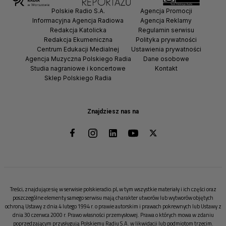
Polskie Radio S.A.
Agencja Promocji
Informacyjna Agencja Radiowa
Agencja Reklamy
Redakcja Katolicka
Regulamin serwisu
Redakcja Ekumeniczna
Polityka prywatności
Centrum Edukacji Medialnej
Ustawienia prywatności
Agencja Muzyczna Polskiego Radia
Dane osobowe
Studia nagraniowe i koncertowe
Kontakt
Sklep Polskiego Radia
Znajdziesz nas na
Treści, znajdujące się w serwisie polskieradio.pl, w tym wszystkie materiały i ich części oraz
poszczególne elementy samego serwisu mają charakter utworów lub wytworów objętych
ochroną Ustawy z dnia 4 lutego 1994 r. o prawie autorskim i prawach pokrewnych lub Ustawy z
dnia 30 czerwca 2000 r. Prawo własności przemysłowej. Prawa o których mowa w zdaniu
poprzedzającym przysługują Polskiemu Radiu S.A. w likwidacji lub podmiotom trzecim.