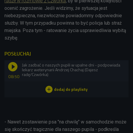
radził w rozmowie z Czwórką
, by w pierwszej kolejności
ocenić zagrożenie. Jeśli widzimy, że sytuacja jest
niebezpieczna, niezwłocznie powiadommy odpowiednie
służby. W tym przypadku powinna to być policja lub straż
miejska. Poza tym - ra
towanie życia usprawiedliwia wybitą
szybę.
POSŁUCHAJ
Jak zadbać o naszych pupili w upalne dni - podpowiada
lekarz weterynarii Andrzej Chachaj (Dajesz
radę/Czwórka)
08:50
- Nawet zostawienie psa "na chwilę" w samochodzie może
się skończyć tragicznie dla naszego pupila - podkreśla