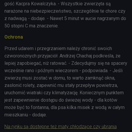
gość Kacpra Kowalczyka. - Wszystkie zwierzęta są
narażone na niebezpieczeństwo, szczególnie te chore czy
z nadwagą - dodaje. - Nawet 5 minut w aucie nagrzanym do
50 stopni C ma znaczenie.
Ochrona
Przed udarem i przegrzaniem należy chronić swoich
czworonożnych przyjaciół. Andrzej Chachaj podkreśla, że
lepiej zapobiegać, niż ratować. - Zdecydujmy się na spacery
wcześnie rano i późnym wieczorem - podpowiada. - Jeśli
zwierzę musi zostać w domu, to warto zamknąć okna,
zasłonić rolety, zapewnić mu stały przepływ powietrza,
uruchomić wiatraki czy klimatyzację. Koniecznym punktem
jest zapewnienie dostępu do świeżej wody - dla kotów
może być to fontanna, dla psa kilka misek z wodą w całym
mieszkaniu - dodaje.
Na rynku są dostępne też maty chłodzące czy ubrania