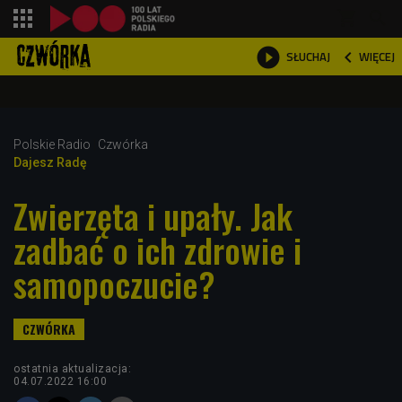
shopping_cart



WIĘCEJ
SŁUCHAJ

Polskie Radio
Czwórka
Dajesz Radę
Zwierzęta i upały. Jak
zadbać o ich zdrowie i
samopoczucie?
ostatnia aktualizacja:
04.07.2022 16:00