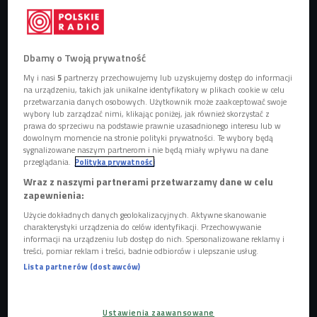
Dbałość o właściwe nawodnienie pupila podczas upałów jest niezwykle
ważna
Foto: Shuterstock.com/Jaromir Chalabala
Dbamy o Twoją prywatność
My i nasi
5
partnerzy przechowujemy lub uzyskujemy dostęp do informacji
Psy nie potrafią się pocić, koty także, dlatego radzą sobie
na urządzeniu, takich jak unikalne identyfikatory w plikach cookie w celu
inaczej, m.in. znajdują schronienie w cieniu
. - Gdy zwierzak
przetwarzania danych osobowych. Użytkownik może zaakceptować swoje
wybory lub zarządzać nimi, klikając poniżej, jak również skorzystać z
jest wystawiony na długie działanie wysokiej temperatur to
prawa do sprzeciwu na podstawie prawnie uzasadnionego interesu lub w
początkowo zaczyna próbować się chłodzić, chce obniżyć
dowolnym momencie na stronie polityki prywatności. Te wybory będą
sygnalizowane naszym partnerom i nie będą miały wpływu na dane
swoją temperaturę ziejąc, szukając chłodu, schronienia -
przeglądania.
Polityka prywatności
mówi Andrzej Chachaj, lekarz weterynarii. - Jeśli dojdzie do
Wraz z naszymi partnerami przetwarzamy dane w celu
przegrzania organizmu, to przyspiesza im oddech, zieją ,
zapewnienia:
pojawiają się zaburzenia układu krążenia, mogą wystąpić
Użycie dokładnych danych geolokalizacyjnych. Aktywne skanowanie
zaburzenia układu nerwowego, takie jak opóźnione reakcje
charakterystyki urządzenia do celów identyfikacji. Przechowywanie
informacji na urządzeniu lub dostęp do nich. Spersonalizowane reklamy i
czy nawet utrata świadomości. Niestety, niektóre tego typu
treści, pomiar reklam i treści, badnie odbiorców i ulepszanie usług.
sytuacje kończą się śmiercią - dodaje.
Lista partnerów (dostawców)
Udar cieplny
Ustawienia zaawansowane
Zwierzęta, tak samo jak ludzie, mogą dostać udaru.
Udar