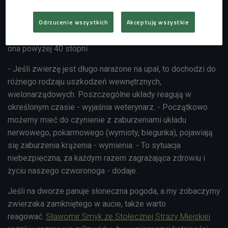
jest sytuacją, w której rośnie wewnętrzna temperatura
Odrzucenie wszystkich
Akceptuję wszystkie
zwierzęcia. Zwykła temperatura naszych pupili to około
38,5 stopnia C, z udarem mamy do czynienia, gdy wzrasta
ona powyżej 40 stopni.
- Jeśli zwierzę jest długo narażone na upał, to dochodzi do
różnego rodzaju uszkodzeń wewnętrznych,
wielonarządowych. Poszczególne układy reagują w
określonym czasie - wyjaśnia weterynarz. - Początkowo
możemy mieć do czynienie z zaburzeniami układu
nerwowego, pokarmowego (wymioty, biegunka), pojawiają
się zaburzenia krążenia - wymienia. - To sytuacja
niebezpieczna, za każdym razem zagrażająca zdrowiu i
życiu naszego czworonoga - dodaje.
Jeśli na dworze panuje słoneczna pogoda, a my zobaczymy
zwierzaka zamkniętego w aucie, także warto
reagować.
Sławomir Smyk ze Stołecznej Straży Miejskiej