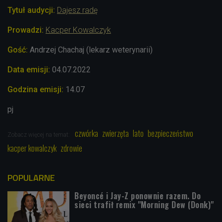
Tytuł audycji:
Dajesz radę
Prowadzi:
Kacper Kowalczyk
Gość:
Andrzej Chachaj (lekarz weterynarii)
Data emisji:
04.07.2022
Godzina emisji:
14.07
pj
czwórka
zwierzęta
lato
bezpieczeństwo
Zobacz więcej na temat:
kacper kowalczyk
zdrowie
POPULARNE
Beyoncé i Jay-Z ponownie razem. Do
sieci trafił remix "Morning Dew (Donk)"