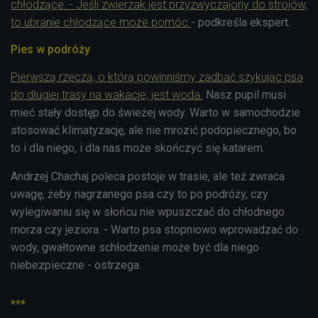
chłodzące. - Jeśli zwierzak jest przyzwyczajony do strojów,
to ubranie chłodzące może pomóc
- podkreśla ekspert.
Pies w podróży
Pierwszą rzeczą, o którą powinniśmy zadbać szykując psa
do długiej trasy na wakacje, jest woda.
Nasz pupil musi
mieć stały dostęp do świeżej wody. Warto w samochodzie
stosować klimatyzację, ale nie mrozić podopiecznego, bo
to i dla niego, i dla nas może skończyć się katarem.
Andrzej Chachaj poleca postoje w trasie, ale też zwraca
uwagę, żeby nagrzanego psa czy to po podróży, czy
wylegiwaniu się w słońcu nie wpuszczać do chłodnego
morza czy jeziora. - Warto psa stopniowo wprowadzać do
wody, gwałtowne schłodzenie może być dla niego
niebezpieczne - ostrzega.
***