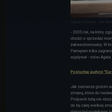
Zdjęcie ilustracyjne
Foto: Shut
- 2035 rok, na który zgo
chodzi o sprzedaż now
zakwestionowany. W bra
Pamiętam kilka zagrani
wypływał - mówi Agata 
Posłuchaj audycji "Eu
Jak zaznacza gościni a
zmianą, która do nieda
Pośpiech tutaj nie słu
do tej całej wielkiej zm
dialog był pogłębiony, b