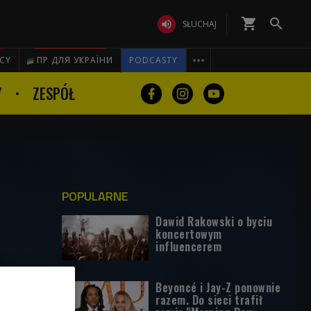
shopping_cart


SŁUCHAJ

ICY
ПР ДЛЯ УКРАЇНИ
PODCASTY
Y
ZESPÓŁ
POPULARNE
Dawid Rakowski o byciu
koncertowym
influencerem
Beyoncé i Jay-Z ponownie
razem. Do sieci trafił