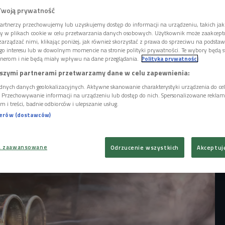
ulice jednak wyjadą nowe samochody
Twoją prywatność
ja Europejska zrezygnowała z planu
artnerzy przechowujemy lub uzyskujemy dostęp do informacji na urządzeniu, takich jak
u sprzedaży aut z tym napędem. Nowym
ory w plikach cookie w celu przetwarzania danych osobowych. Użytkownik może zaakcep
być ograniczenie emisji dwutlenku węgla
arządzać nimi, klikając poniżej, jak również skorzystać z prawa do sprzeciwu na podsta
go interesu lub w dowolnym momencie na stronie polityki prywatności. Te wybory będą 
w o 90%. W audycji "Eurovibe" zastanawiamy
nerom i nie będą miały wpływu na dane przeglądania.
Polityka prywatności
ja oznacza dla kierowców oraz rynku
szymi partnerami przetwarzamy dane w celu zapewnienia:
.
dnych danych geolokalizacyjnych. Aktywne skanowanie charakterystyki urządzenia do ce
i. Przechowywanie informacji na urządzeniu lub dostęp do nich. Spersonalizowane reklamy 
m i treści, badnie odbiorców i ulepszanie usług.
nerów (dostawców)
a zaawansowane
Odrzucenie wszystkich
Akceptuj