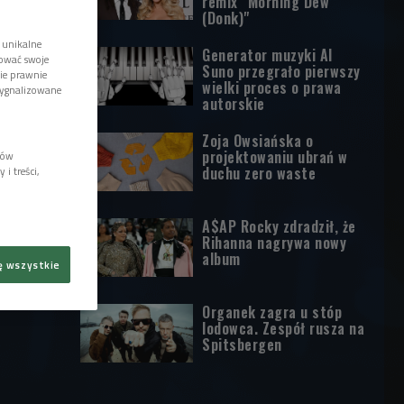
remix "Morning Dew
(Donk)"
 unikalne
Generator muzyki AI
tować swoje
Suno przegrało pierwszy
wie prawnie
wielki proces o prawa
sygnalizowane
autorskie
Zoja Owsiańska o
projektowaniu ubrań w
lów
duchu zero waste
i treści,
A$AP Rocky zdradził, że
Rihanna nagrywa nowy
album
ę wszystkie
Organek zagra u stóp
lodowca. Zespół rusza na
Spitsbergen