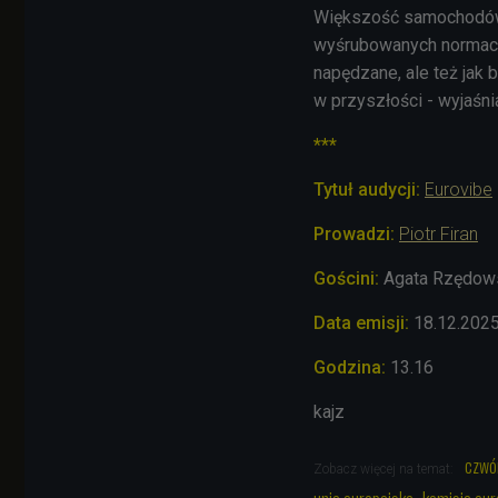
Większość samochodów, 
wyśrubowanych normach 
napędzane, ale też jak
w przyszłości - wyjaśni
***
Tytuł audycji:
Eurovibe
Prowadzi:
Piotr Firan
Gościni:
Agata Rzędows
Data emisji:
18
.12.202
Godzina:
13.16
kajz
czwó
Zobacz więcej na temat: