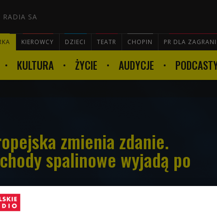
 RADIA SA
RKA
KIEROWCY
DZIECI
TEATR
CHOPIN
PR DLA ZAGRAN
KULTURA
ŻYCIE
AUDYCJE
PODCAST

ropejska zmienia zdanie.
hody spalinowe wyjadą po