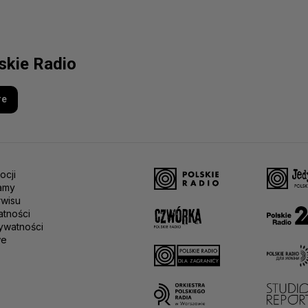
lskie Radio
re
ocji
amy
rwisu
atności
ywatności
we