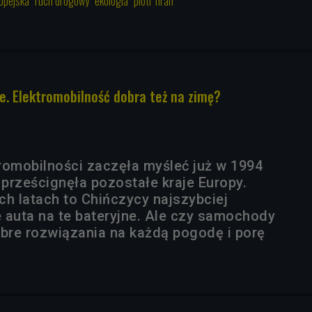
opejska
ruch drogowy
ekologia
piotr firan
. Elektromobilność dobra też na zimę?
romobilności zaczęła myśleć już w 1994
 prześcignęła pozostałe kraje Europy.
ch latach to Chińczycy najszybciej
 auta na te bateryjne. Ale czy samochody
obre rozwiązania na każdą pogodę i porę