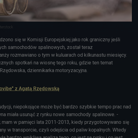
terstock
dzono się w Komisji Europejskiej jako rok graniczny jeśli
ych samochodów spalinowych, został teraz
nży rozmawiano o tym w kuluarach od kilkunastu miesięcy.
cznych spotkań na wiosnę tego roku, gdzie ten temat
Rzędowska, dziennikarka motoryzacyjna.
rovibe" z Agatą Rzędowską
udycji, niepokojące może być bardzo szybkie tempo prac nad
wna miała usunąć z rynku nowe samochody spalinowe. -
ży; mam w pamięci lata 2011-2013, kiedy przygotowywano się
iany w transporcie, czyli odejścia od paliw kopalnych. Wtedy
yła bardzo wnikliwa analiza tego, co jest na rynku i co jest