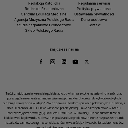
Redakcja Katolicka
Regulamin serwisu
Redakcja Ekumeniczna
Polityka prywatności
Centrum Edukacji Medialnej
Ustawienia prywatności
Agencja Muzyczna Polskiego Radia
Dane osobowe
Studia nagraniowe i koncertowe
Kontakt
Sklep Polskiego Radia
Znajdziesz nas na
Treści, znajdujące się w serwisie polskieradio.pl, w tym wszystkie materiały i ich części oraz
poszczególne elementy samego serwisu mają charakter utworów lub wytworów objętych
ochroną Ustawy z dnia 4 lutego 1994 r. o prawie autorskim i prawach pokrewnych lub Ustawy z
dnia 30 czerwca 2000 r. Prawo własności przemysłowej. Prawa o których mowa w zdaniu
poprzedzającym przysługują Polskiemu Radiu S.A. w likwidacji lub podmiotom trzecim.
Jakiekolwiek kopiowanie, zapisywanie, powielanie, reprodukowanie oraz rozpowszechnianie
materiałów zamieszczonych w serwisie, zarówno w części, jak i w całości jest zabronione bez
uprzedniej pisemnej zgody uprawnionego.