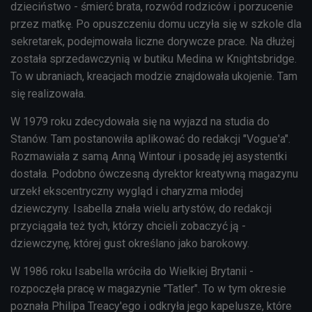
dzieciństwo - śmierć brata, rozwód rodziców i porzucenie
przez matkę. Po opuszczeniu domu uczyła się w szkole dla
sekretarek, podejmowała liczne dorywcze prace. Na dłużej
została sprzedawczynią w butiku Medina w Knightsbridge.
To w ubraniach, kreacjach modzie znajdowała ukojenie. Tam
się realizowała.
W 1979 roku zdecydowała się na wyjazd na studia do
Stanów. Tam postanowiła aplikować do redakcji "Vogue'a".
Rozmawiała z samą Anną Wintour i posadę jej asystentki
dostała. Podobno ówczesną dyrektor kreatywną magazynu
urzekł ekscentryczny wygląd i charyzma młodej
dziewczyny. Isabella znała wielu artystów, do redakcji
przyciągała też tych, którzy chcieli zobaczyć ją -
dziewczynę, której gust określano jako barokowy.
W 1986 roku Isabella wróciła do Wielkiej Brytanii -
rozpoczęła pracę w magazynie "Tatler". To w tym okresie
poznała Philipa Treacy'ego i odkryła jego kapelusze, które