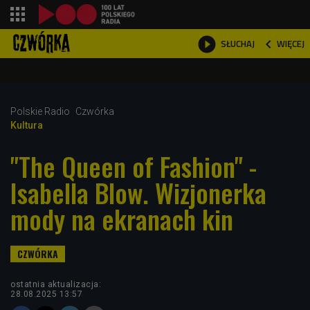
shopping_cart



WIĘCEJ
SŁUCHAJ

Polskie Radio
Czwórka
Kultura
"The Queen of Fashion" -
Isabella Blow. Wizjonerka
mody na ekranach kin
ostatnia aktualizacja:
28.08.2025 13:57