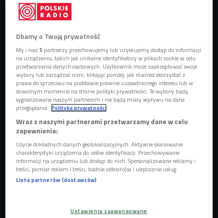
Dbamy o Twoją prywatność
My i nasi
5
partnerzy przechowujemy lub uzyskujemy dostęp do informacji
na urządzeniu, takich jak unikalne identyfikatory w plikach cookie w celu
przetwarzania danych osobowych. Użytkownik może zaakceptować swoje
wybory lub zarządzać nimi, klikając poniżej, jak również skorzystać z
prawa do sprzeciwu na podstawie prawnie uzasadnionego interesu lub w
dowolnym momencie na stronie polityki prywatności. Te wybory będą
sygnalizowane naszym partnerom i nie będą miały wpływu na dane
przeglądania.
Polityka prywatności
Wraz z naszymi partnerami przetwarzamy dane w celu
zapewnienia:
Isabella Blow w 2005 roku
Foto: PAP/Photoshot
Użycie dokładnych danych geolokalizacyjnych. Aktywne skanowanie
charakterystyki urządzenia do celów identyfikacji. Przechowywanie
informacji na urządzeniu lub dostęp do nich. Spersonalizowane reklamy i
O Isabelli Blow, jednej z najbardziej charyzmatycznych
treści, pomiar reklam i treści, badnie odbiorców i ulepszanie usług.
postaci branży modowej zdecydował się opowiedzieć A
lex
Lista partnerów (dostawców)
Marx. Na ekranie, obok Andrei Riseborough,
zobaczymy
m.in. Dane DeHaan ("Oppenheimer", "Valerian i
miasto tysiąca planet"), Stacy Martin ("Brutalista",
Ustawienia zaawansowane