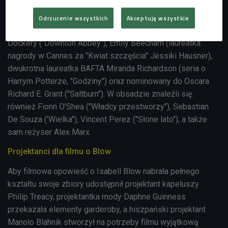
"Nimfomanka"), Joe Cole ("Gangi Londynu", "Peaky
Blinders") i laureat BAFTA Ncuti Gatwa ("Sex Education",
Odrzucenie wszystkich
Akceptuję wszystkie
"Doctor Who"). Na ekranie pojawią się także Michelle
Dockery ("Downton Abbey"), Emily Beecham (laureatka
nagrody w Cannes za "Kwiat szczęścia" Jessiki Hausner),
dwukrotna laureatka BAFTA Miranda Richardson (seria o
Harrym Potterze, "Godziny") oraz nominowany do Oscara
Richard E. Grant ("Saltburn"). W obsadzie znaleźli się
również Fionn O’Shea ("Władcy przestworzy"), Sebastian
De Souza ('Wielka"), Vincent Perez ("Słone lato"), a także
sam reżyser Alex Marx.
Projektanci dla filmu o Blow
Aby filmowa opowieść o Isabell Blow nabrała pełnego
kształtu swoje zbiory
udostępnił projektant kapeluszy
Philip Treacy, projektantka mody Daphne Guinness
przekazała elementy garderoby, a hiszpański projektant
Manolo Blahnik stworzył na potrzeby filmu wyjątkową