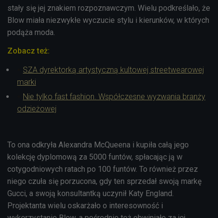
stały się jej znakiem rozpoznawczym. Wielu podkreślało, że
Blow miała niezwykłe wyczucie stylu i kierunków, w których
podąża moda.
Zobacz też:
SZA dyrektorką artystyczną kultowej streetwearowej
marki
Nie tylko fast fashion. Współczesne wyzwania branży
odzieżowej
To ona odkryła Alexandra McQueena i kupiła całą jego
kolekcję dyplomową za 5000 funtów, spłacając ją w
cotygodniowych ratach po 100 funtów. To również przez
niego czuła się porzucona, gdy ten sprzedał swoją markę
Gucci, a swoją konsultantką uczynił Katy England.
Projektanta wielu oskarżało o interesowność i
wykorzystanie Blow, a pośrednio też obwiniało za jej