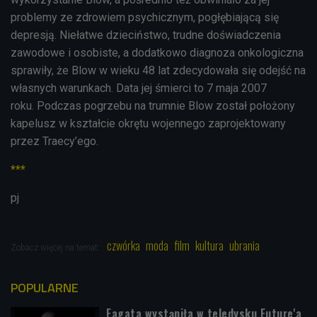
problemy ze zdrowiem psychicznym, pogłębiającą się
depresją. Niełatwe dzieciństwo, trudne doświadczenia
zawodowe i osobiste, a dodatkowo diagnoza onkologiczna
sprawiły, że Blow w wieku 48 lat zdecydowała się odejść na
własnych warunkach. Data jej śmierci to 7 maja 2007
roku. Podczas pogrzebu na trumnie Blow został położony
kapelusz w kształcie okrętu wojennego zaprojektowany
przez Traecy’ego.
***
pj
czwórka
moda
film
kultura
ubrania
Zobacz więcej na temat:
POPULARNE
Fagata wystąpiła w teledysku Future'a