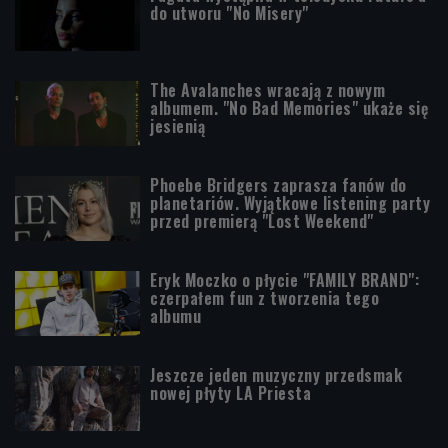
do utworu "No Misery"
The Avalanches wracają z nowym
albumem. "No Bad Memories" ukaże się
jesienią
Phoebe Bridgers zaprasza fanów do
planetariów. Wyjątkowe listening party
przed premierą "Lost Weekend"
Eryk Moczko o płycie "FAMILY BRAND":
czerpałem fun z tworzenia tego
albumu
Jeszcze jeden muzyczny przedsmak
nowej płyty LA Priesta