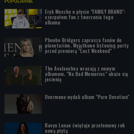
POPULARNE
Eryk Moczko o płycie "FAMILY BRAND":
czerpałem fun z tworzenia tego
albumu
Phoebe Bridgers zaprasza fanów do
planetariów. Wyjątkowe listening party
przed premierą "Lost Weekend"
The Avalanches wracają z nowym
albumem. "No Bad Memories" ukaże się
jesienią
Overmono wydali album "Pure Devotion"
Ravyn Lenae świętuje przełomowy rok
nową płytą