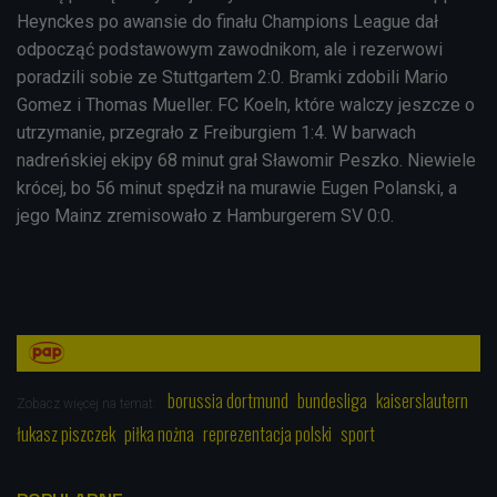
Heynckes po awansie do finału Champions League dał
odpocząć podstawowym zawodnikom, ale i rezerwowi
poradzili sobie ze Stuttgartem 2:0. Bramki zdobili Mario
Gomez i Thomas Mueller. FC Koeln, które walczy jeszcze o
utrzymanie, przegrało z Freiburgiem 1:4. W barwach
nadreńskiej ekipy 68 minut grał Sławomir Peszko. Niewiele
krócej, bo 56 minut spędził na murawie Eugen Polanski, a
jego Mainz zremisowało z Hamburgerem SV 0:0.
borussia dortmund
bundesliga
kaiserslautern
Zobacz więcej na temat:
łukasz piszczek
piłka nożna
reprezentacja polski
sport