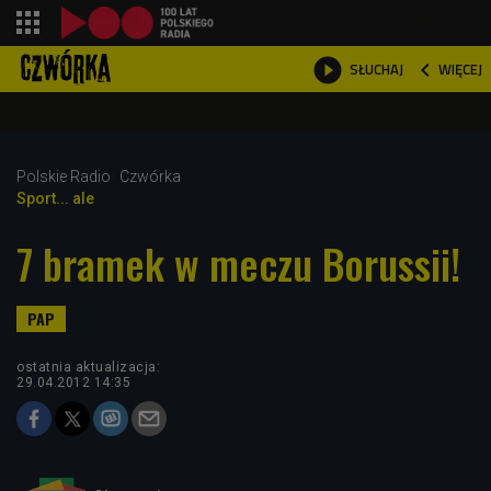
shopping_cart



WIĘCEJ
SŁUCHAJ

Polskie Radio
Czwórka
Sport... ale
7 bramek w meczu Borussii!
ostatnia aktualizacja:
29.04.2012 14:35