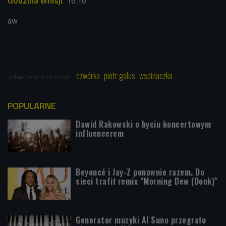
Godzina emisji:
16.16
aw
czwórka
piotr galus
wspinaczka
Zobacz więcej na temat:
POPULARNE
Dawid Rakowski o byciu koncertowym
influencerem
Beyoncé i Jay-Z ponownie razem. Do
sieci trafił remix "Morning Dew (Donk)"
Generator muzyki AI Suno przegrało