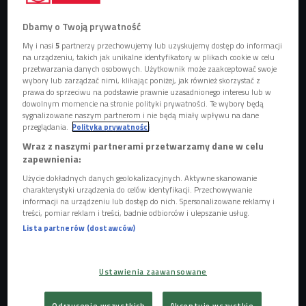
Zdjęcie ilustracyjne
Foto: Shutterstock/Pressmaster
Dbamy o Twoją prywatność
- Teraz chyba najlepszy czas, żeby się pobawić w skałki, bo
My i nasi
5
partnerzy przechowujemy lub uzyskujemy dostęp do informacji
na urządzeniu, takich jak unikalne identyfikatory w plikach cookie w celu
w Jurze Krakowsko-Częstochowskiej
jest zdecydowanie
przetwarzania danych osobowych. Użytkownik może zaakceptować swoje
mniej osób
. Jura to dobre miejsce do treningów nawet dla
wybory lub zarządzać nimi, klikając poniżej, jak również skorzystać z
prawa do sprzeciwu na podstawie prawnie uzasadnionego interesu lub w
początkujących wspinaczy - mówi gość audycji.
dowolnym momencie na stronie polityki prywatności. Te wybory będą
sygnalizowane naszym partnerom i nie będą miały wpływu na dane
Żeby nabrać wprawy przed wyjazdem w teren można się
przeglądania.
Polityka prywatności
powspinać na ściankach. Tam poziom trudności określają
Wraz z naszymi partnerami przetwarzamy dane w celu
kolory oraz ilość chwytaków i dziurek - im ich więcej tym
zapewnienia:
trasa jest łatwiejsza - najprostsza ma kolor czerwony.
Użycie dokładnych danych geolokalizacyjnych. Aktywne skanowanie
charakterystyki urządzenia do celów identyfikacji. Przechowywanie
informacji na urządzeniu lub dostęp do nich. Spersonalizowane reklamy i
POSŁUCHAJ
treści, pomiar reklam i treści, badnie odbiorców i ulepszanie usług.
Lista partnerów (dostawców)
W audycji rozmawiamy o wspinaczce i jak się do niej
przygotować (4Bieg/Czwórka)
10:11
Ustawienia zaawansowane
Odrzucenie wszystkich
Akceptuję wszystkie