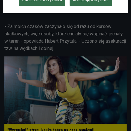
- Za moich czasów zaczynało się od razu od kursów
skałkowych, więc osoby, które chciały się wspinać, jechały
w teren - opowiada Hubert Przytuła. - Uczono się asekuracji
tzw. na wędkach i dolnej.
"Wyzumbuj" stres. Nauka tańca na czas pandemii