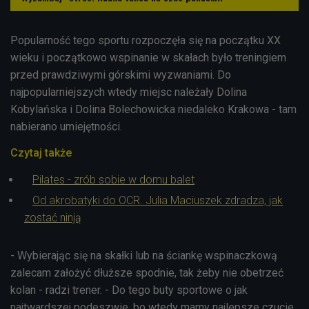
Popularność tego sportu rozpoczęła się na początku XX
wieku i początkowo wspinanie w skałach było treningiem
przed prawdziwymi górskimi wyzwaniami. Do
najpopularniejszych wtedy miejsc należały Dolina
Kobylańska i Dolina Bolechowicka niedaleko Krakowa - tam
nabierano umiejętności.
Czytaj także
Pilates - zrób sobie w domu balet
Od akrobatyki do OCR. Julia Maciuszek zdradza, jak
zostać ninją
- Wybierając się na skałki lub na ściankę wspinaczkową
zalecam założyć dłuższe spodnie, tak żeby nie obetrzeć
kolan - radzi trener. - Do tego buty sportowe o jak
najtwardszej podeszwie, bo wtedy mamy najlepsze czucie