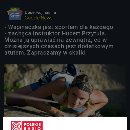
Obserwuj nas na
Google News
- Wspinaczka jest sportem dla każdego
- zachęca instruktor Hubert Przytuła.
Można ją uprawiać na zewnątrz, co w
dzisiejszych czasach jest dodatkowym
atutem. Zapraszamy w skałki.