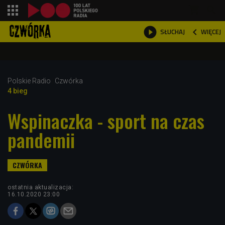
shopping_cart



WIĘCEJ
SŁUCHAJ

Polskie Radio
Czwórka
4 bieg
Wspinaczka - sport na czas
pandemii
ostatnia aktualizacja:
16.10.2020 23:00