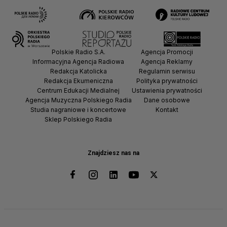
Polskie Radio S.A.
Agencja Promocji
Informacyjna Agencja Radiowa
Agencja Reklamy
Redakcja Katolicka
Regulamin serwisu
Redakcja Ekumeniczna
Polityka prywatności
Centrum Edukacji Medialnej
Ustawienia prywatności
Agencja Muzyczna Polskiego Radia
Dane osobowe
Studia nagraniowe i koncertowe
Kontakt
Sklep Polskiego Radia
Znajdziesz nas na