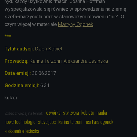
ręku każdy użytkownik "maca". Joanna Hoffman
wyspecjalizowała się również w sprowadzaniu na ziemię
szefa-marzyciela oraz w stanowczym mówieniu "nie". O
czym więcej w materiale
Martyny Ogonek
.
***
Tytuł audycji:
Dzień Kobiet
Prowadzą:
Karina Terzoni
i
Aleksandra Jasińska
Data emisji:
30.06.2017
Godzina emisji:
6.31
kul/ei
czwórka
styl życia
kobieta
nauka
Zobacz więcej na temat:
nowe technologie
steve jobs
karina terzoni
martyna ogonek
aleksandra jasińska