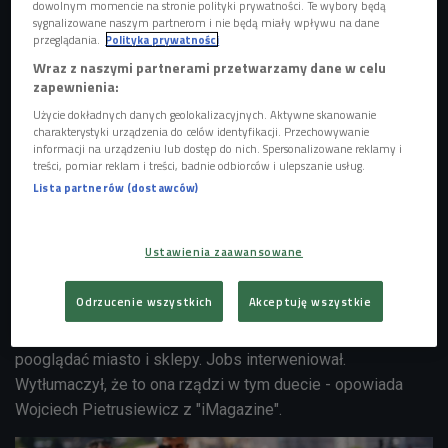
dowolnym momencie na stronie polityki prywatności. Te wybory będą
sygnalizowane naszym partnerom i nie będą miały wpływu na dane
przeglądania.
Polityka prywatności
Wraz z naszymi partnerami przetwarzamy dane w celu
zapewnienia:
Użycie dokładnych danych geolokalizacyjnych. Aktywne skanowanie
charakterystyki urządzenia do celów identyfikacji. Przechowywanie
informacji na urządzeniu lub dostęp do nich. Spersonalizowane reklamy i
treści, pomiar reklam i treści, badnie odbiorców i ulepszanie usług.
Lista partnerów (dostawców)
W filmie "Steve Jobs" w rolę Joanny Hoffman wcieliła się Kate Winslet (tutaj na
zdjęciu z Michaelem Fassbenderem)
Foto: PAP/Photoshot/Francois Duhamel
Ustawienia zaawansowane
Joanna Hoffman była pierwszą kobietą w tej drużynie. -
Odrzucenie wszystkich
Akceptuję wszystkie
Kiedy razem ze Steve'em Jobsem pojechali negocjować z
Japończykami, ci długo namawiali ją, żeby poszła sobie
pooglądać miasto i sklepy. Jobs interweniował.
Wytłumaczył, że to ona rządzi w tym duecie - opowiada
Wojciech Pietrusiewicz z "iMagazine".