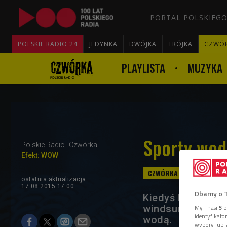
PORTAL POLSKIEGO
POLSKIE RADIO 24
JEDYNKA
DWÓJKA
TRÓJKA
CZWÓ
PLAYLISTA
MUZYKA
Sporty wod
Polskie Radio
Czwórka
Efekt: WOW
ostatnia aktualizacja:
17.08.2015 17:00
Dbamy o 
Kiedyś kajaki i r
windsurfing. Spr
My i nasi
5
p
identyfikat
wodą.
wybory lub z