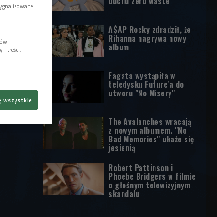
duchu zero waste
sygnalizowane
A$AP Rocky zdradził, że
Rihanna nagrywa nowy
lów
album
i treści,
Fagata wystąpiła w
teledysku Future'a do
utworu "No Misery"
ę wszystkie
The Avalanches wracają
z nowym albumem. "No
Bad Memories" ukaże się
jesienią
Robert Pattinson i
Phoebe Bridgers w filmie
o głośnym telewizyjnym
skandalu