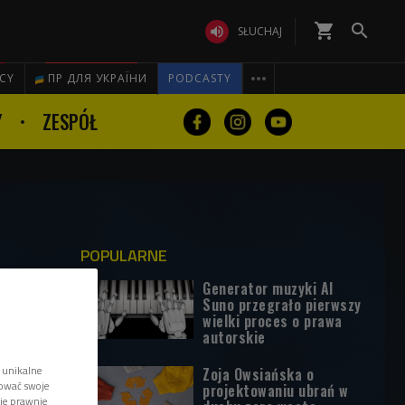
shopping_cart


SŁUCHAJ

ICY
ПР ДЛЯ УКРАЇНИ
PODCASTY
Y
ZESPÓŁ
POPULARNE
Generator muzyki AI
Suno przegrało pierwszy
wielki proces o prawa
autorskie
 unikalne
Zoja Owsiańska o
tować swoje
projektowaniu ubrań w
wie prawnie