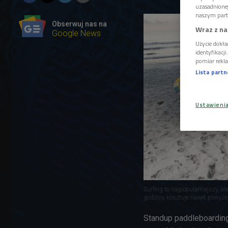
uzasadnione
naszym part
Obserwuj nas na
Wraz z na
Google News
Użycie dokła
identyfikacj
pomiar rekla
Lista part
Ustawieni
Surfing to najpopularniejszy, a
godzinę kosztuje nawet powyże
Standup paddleboarding