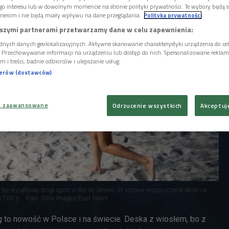
go interesu lub w dowolnym momencie na stronie polityki prywatności. Te wybory będą 
nerom i nie będą miały wpływu na dane przeglądania.
Polityka prywatności
szymi partnerami przetwarzamy dane w celu zapewnienia:
dnych danych geolokalizacyjnych. Aktywne skanowanie charakterystyki urządzenia do ce
i. Przechowywanie informacji na urządzeniu lub dostęp do nich. Spersonalizowane reklamy 
m i treści, badnie odbiorców i ulepszanie usług.
nerów (dostawców)
a zaawansowane
Odrzucenie wszystkich
Akceptuj
le też wyjątkowo drogi sport w Rio de Janeiro. W sezonie wypożyczenie deski na
j 100 zł
Foto: Glow Images/East News
 to nowość w Polsce i na świecie. Deska z wiosłem, bo z