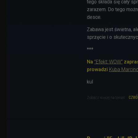
tego składa się cały sp
zarazem. Do tego można
desce.
Zabawa jest świetna, 
sprzęcie i o skuteczny
***
Na
"Efekt: WOW"
zapras
prowadzi
Kuba Marcin
kul
czwó
Zobacz więcej na temat: