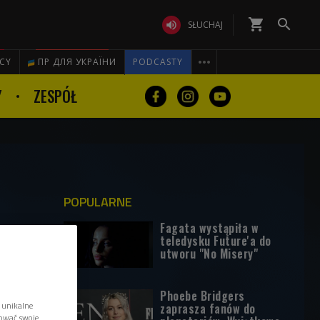
shopping_cart


SŁUCHAJ

ICY
ПР ДЛЯ УКРАЇНИ
PODCASTY
Y
ZESPÓŁ
POPULARNE
Fagata wystąpiła w
teledysku Future'a do
utworu "No Misery"
Phoebe Bridgers
 unikalne
zaprasza fanów do
tować swoje