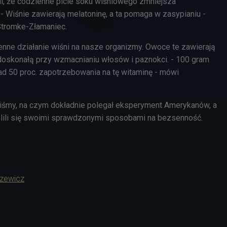
, że codzienne picie soku wiśniowego zmniejsza
- Wiśnie zawierają melatoninę, a ta pomaga w zasypianiu -
Stromke-Złamaniec.
enne działanie wiśni na nasze organizmy. Owoce te zawierają
, doskonałą przy wzmacnianiu włosów i paznokci. - 100 gram
d 50 proc. zapotrzebowania na tę witaminę - mówi
iśmy, na czym dokładnie polegał eksperyment Amerykanów, a
elili się swoimi sprawdzonymi sposobami na bezsenność.
szewicz