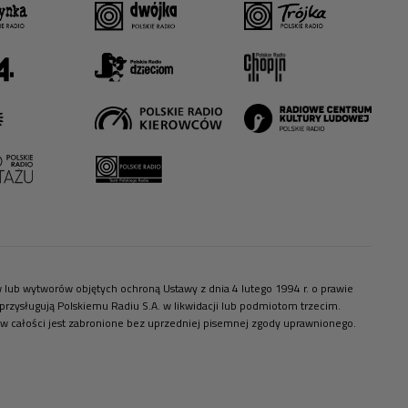
ów lub wytworów objętych ochroną Ustawy z dnia 4 lutego 1994 r. o prawie
zysługują Polskiemu Radiu S.A. w likwidacji lub podmiotom trzecim.
 w całości jest zabronione bez uprzedniej pisemnej zgody uprawnionego.