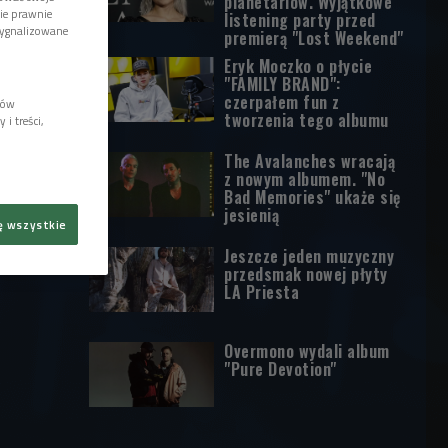
planetariów. Wyjątkowe
wie prawnie
listening party przed
sygnalizowane
premierą "Lost Weekend"
Eryk Moczko o płycie
"FAMILY BRAND":
czerpałem fun z
lów
tworzenia tego albumu
i treści,
The Avalanches wracają
z nowym albumem. "No
Bad Memories" ukaże się
jesienią
ę wszystkie
Jeszcze jeden muzyczny
przedsmak nowej płyty
LA Priesta
Overmono wydali album
"Pure Devotion"