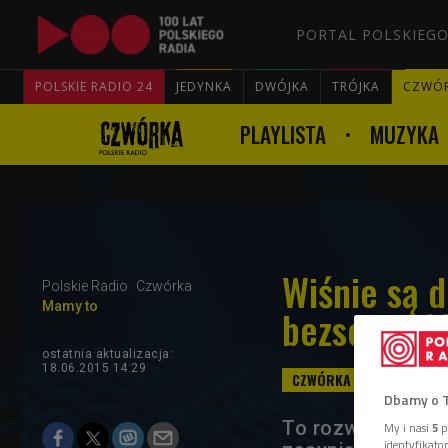
PORTAL POLSKIEGO
POLSKIE RADIO 24
JEDYNKA
DWÓJKA
TRÓJKA
CZWÓ
PLAYLISTA
MUZYKA
Wiśnie są 
Polskie Radio
Czwórka
Mamy to
bezsennoś
ostatnia aktualizacja:
18.06.2015 14:29
Dbamy o 
To rozwiązanie i
My i nasi
5
p
identyfikat