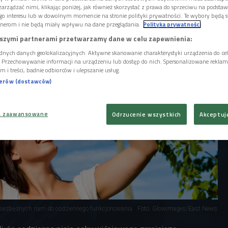
kowcy udowodnili, że na sen doskonale
arządzać nimi, klikając poniżej, jak również skorzystać z prawa do sprzeciwu na podsta
iśni.
go interesu lub w dowolnym momencie na stronie polityki prywatności. Te wybory będą 
nerom i nie będą miały wpływu na dane przeglądania.
Polityka prywatności
szymi partnerami przetwarzamy dane w celu zapewnienia:
dnych danych geolokalizacyjnych. Aktywne skanowanie charakterystyki urządzenia do ce
i. Przechowywanie informacji na urządzeniu lub dostęp do nich. Spersonalizowane reklamy 
m i treści, badnie odbiorców i ulepszanie usług.
nerów (dostawców)
a zaawansowane
Odrzucenie wszystkich
Akceptuj
 niezbędnych nam do codziennego funkcjonowania
Foto: Glowimages/East News