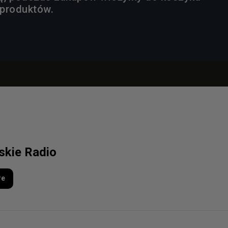
 produktów.
lskie Radio
re