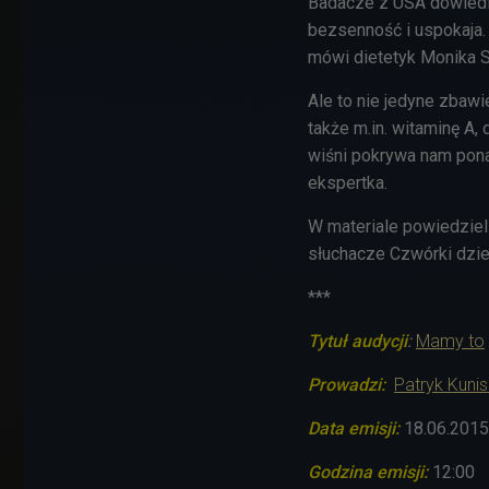
Badacze z USA dowiedli
bezsenność i uspokaja. 
mówi dietetyk Monika 
Ale to nie jedyne zbawi
także m.in. witaminę A
wiśni pokrywa nam pona
ekspertka.
W materiale powiedziel
słuchacze Czwórki dzi
***
Tytuł audycji
:
Mamy to
Prowadzi:
Patryk Kuni
Data emisji:
18.06.2015
Godzina emisji:
12:00