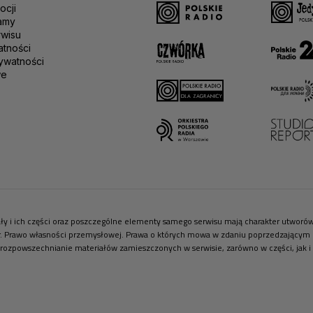
ocji
amy
rwisu
atności
ywatności
we
riały i ich części oraz poszczególne elementy samego serwisu mają charakter utwor
r. Prawo własności przemysłowej. Prawa o których mowa w zdaniu poprzedzającym pr
 rozpowszechnianie materiałów zamieszczonych w serwisie, zarówno w części, jak i