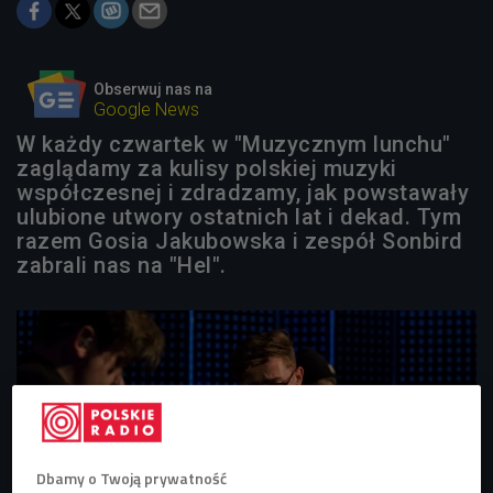
Obserwuj nas na
Google News
W każdy czwartek w "Muzycznym lunchu"
zaglądamy za kulisy polskiej muzyki
współczesnej i zdradzamy, jak powstawały
ulubione utwory ostatnich lat i dekad. Tym
razem Gosia Jakubowska i zespół Sonbird
zabrali nas na "Hel".
Dbamy o Twoją prywatność