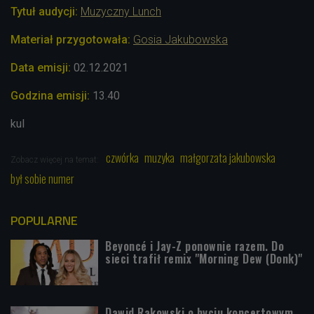
Tytuł audycji:
Muzyczny Lunch
Materiał przygotowała:
Gosia Jakubowska
Data emisji:
02.12.2021
Godzina emisji:
13.40
kul
czwórka
muzyka
małgorzata jakubowska
Zobacz więcej na temat:
był sobie numer
POPULARNE
Beyoncé i Jay-Z ponownie razem. Do
sieci trafił remix "Morning Dew (Donk)"
Dawid Rakowski o byciu koncertowym