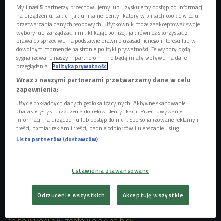
My i nasi
5
partnerzy przechowujemy lub uzyskujemy dostęp do informacji
na urządzeniu, takich jak unikalne identyfikatory w plikach cookie w celu
przetwarzania danych osobowych. Użytkownik może zaakceptować swoje
wybory lub zarządzać nimi, klikając poniżej, jak również skorzystać z
prawa do sprzeciwu na podstawie prawnie uzasadnionego interesu lub w
Zespół Sonbird
Foto: Bartosz Bajerski/Polskie Radio
dowolnym momencie na stronie polityki prywatności. Te wybory będą
sygnalizowane naszym partnerom i nie będą miały wpływu na dane
Sonbird to czterech młodych chłopaków z Żywca, którzy z
przeglądania.
Polityka prywatności
zaangażowaniem grają współczesnego indie-rocka.
Wraz z naszymi partnerami przetwarzamy dane w celu
Debiutancki album Sonbird "Głodny" ukazał się 22 lutego
zapewnienia:
2019 roku nakładem Jazzboy Records
. Jest to muzyczny
Użycie dokładnych danych geolokalizacyjnych. Aktywne skanowanie
zapis dotychczasowej drogi zespołu, która mimo tego, że
charakterystyki urządzenia do celów identyfikacji. Przechowywanie
informacji na urządzeniu lub dostęp do nich. Spersonalizowane reklamy i
jest krótka, jest także pełna sukcesów. Cała tajemnica
treści, pomiar reklam i treści, badnie odbiorców i ulepszanie usług.
polega na zgrabnych, indierockowych piosenkach,
Lista partnerów (dostawców)
wykonanych z rzadko spotykanym zaangażowaniem,
tworzących album, do którego chce się wracać. - Byliśmy
Ustawienia zaawansowane
głodni grania i mocno przeżywaliśmy każdy koncert -
opowiadali na antenie
Czwórki. -
W trasie, która za nami,
Odrzucenie wszystkich
Akceptuję wszystkie
nauczyliśmy się jednak, że nie wszystko trzeba podawać na
tacy od razu. Że każdy występ rządzi się swoją dynamiką i
że najwięcej siły zostawia się na bisy
.