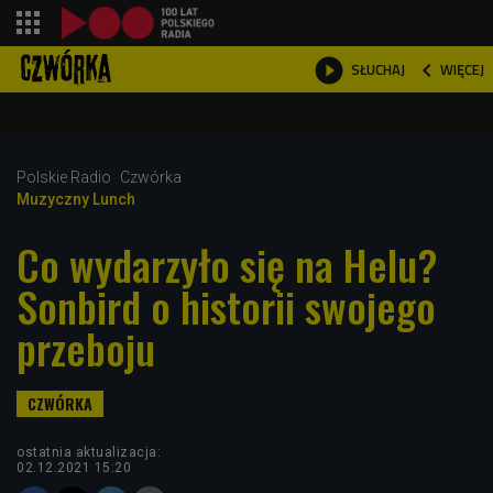
shopping_cart



WIĘCEJ
SŁUCHAJ

Polskie Radio
Czwórka
Muzyczny Lunch
Co wydarzyło się na Helu?
Sonbird o historii swojego
przeboju
ostatnia aktualizacja:
02.12.2021 15:20