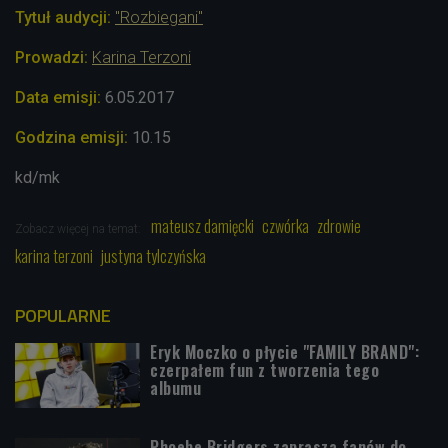
Tytuł audycji:
"Rozbiegani"
Prowadzi:
Karina Terzoni
Data emisji:
6.05.2017
Godzina emisji:
10.15
kd/mk
mateusz damięcki
czwórka
zdrowie
Zobacz więcej na temat:
karina terzoni
justyna tylczyńska
POPULARNE
Eryk Moczko o płycie "FAMILY BRAND":
czerpałem fun z tworzenia tego
albumu
Phoebe Bridgers zaprasza fanów do