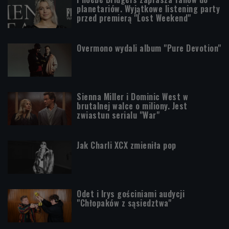
planetariów. Wyjątkowe listening party
przed premierą "Lost Weekend"
Overmono wydali album "Pure Devotion"
Sienna Miller i Dominic West w
brutalnej walce o miliony. Jest
zwiastun serialu "War"
Jak Charli XCX zmieniła pop
Odet i Irys gościniami audycji
"Chłopaków z sąsiedztwa"