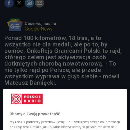
Obserwuj nas na
Google News
Ponad 100 kilometrów, 18 tras, a to
wszystko nie dla medali, ale po to, by
pomóc. OnkoRejs Granicami Polski to rajd,
którego celem jest aktywizacja osób
dotkniętych chorobą nowotworową. - To
nie tylko rajd po Polsce, ale przede
wszystkim wyprawa w głąb siebie - mówił
Mateusz Damięcki.
1 plik
AUDIO


04'27
Dbamy o Twoją prywatność
Mateusz Damięci opowiada o swoim udziale w marszu
My i nasi
5
partnerzy przechowujemy lub uzyskujemy dostęp do informacji
OnkoRejs i idei tego wydarzenia (Rozbiegani/Czwórka)
na urządzeniu, takich jak unikalne identyfikatory w plikach cookie w celu