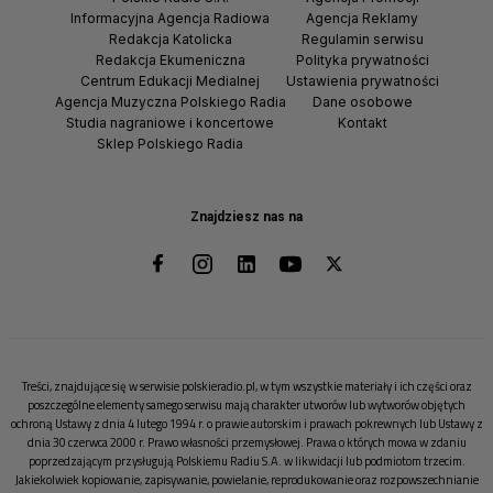
Informacyjna Agencja Radiowa
Agencja Reklamy
Redakcja Katolicka
Regulamin serwisu
Redakcja Ekumeniczna
Polityka prywatności
Centrum Edukacji Medialnej
Ustawienia prywatności
Agencja Muzyczna Polskiego Radia
Dane osobowe
Studia nagraniowe i koncertowe
Kontakt
Sklep Polskiego Radia
Znajdziesz nas na
Treści, znajdujące się w serwisie polskieradio.pl, w tym wszystkie materiały i ich części oraz
poszczególne elementy samego serwisu mają charakter utworów lub wytworów objętych
ochroną Ustawy z dnia 4 lutego 1994 r. o prawie autorskim i prawach pokrewnych lub Ustawy z
dnia 30 czerwca 2000 r. Prawo własności przemysłowej. Prawa o których mowa w zdaniu
poprzedzającym przysługują Polskiemu Radiu S.A. w likwidacji lub podmiotom trzecim.
Jakiekolwiek kopiowanie, zapisywanie, powielanie, reprodukowanie oraz rozpowszechnianie