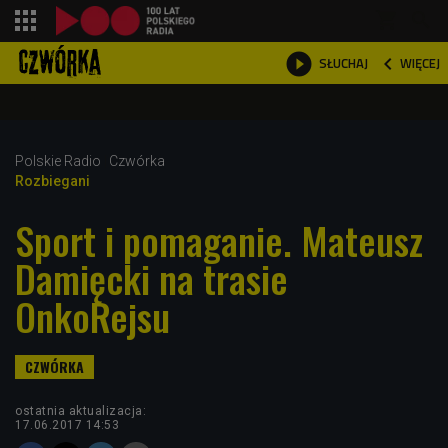
shopping_cart



WIĘCEJ
SŁUCHAJ

Polskie Radio
Czwórka
Rozbiegani
Sport i pomaganie. Mateusz
Damięcki na trasie
OnkoRejsu
ostatnia aktualizacja:
17.06.2017 14:53