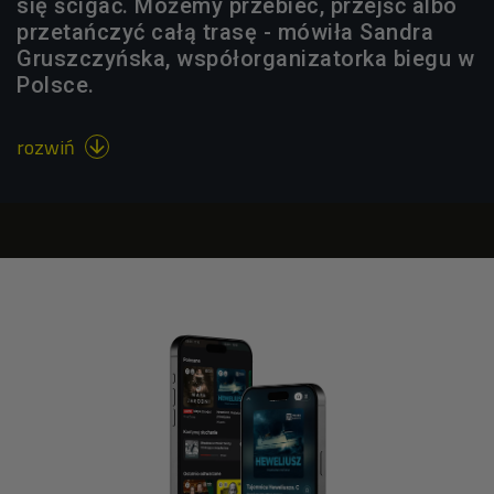
się ścigać. Możemy przebiec, przejść albo
przetańczyć całą trasę - mówiła Sandra
Gruszczyńska, współorganizatorka biegu w
Polsce.
rozwiń
