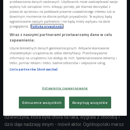
przetwarzania danych osobowych. Użytkownik może zaakceptować swoje
wybory lub zarządzać nimi, klikając poniżej, jak również skorzystać z
prawa do sprzeciwu na podstawie prawnie uzasadnionego interesu lub w
dowolnym momencie na stronie polityki prywatności. Te wybory będą
sygnalizowane naszym partnerom i nie będą miały wpływu na dane
przeglądania.
Polityka prywatności
Wraz z naszymi partnerami przetwarzamy dane w celu
zapewnienia:
Użycie dokładnych danych geolokalizacyjnych. Aktywne skanowanie
charakterystyki urządzenia do celów identyfikacji. Przechowywanie
informacji na urządzeniu lub dostęp do nich. Spersonalizowane reklamy i
treści, pomiar reklam i treści, badnie odbiorców i ulepszanie usług.
Lista partnerów (dostawców)
Mateusz Damięcki
Foto: Czwórka
Ustawienia zaawansowane
Na każdej trasie maszerować będą grupy około 10-
osobowe, a wśród nich aktor Mateusz Damięcki. - Ten bieg
Odrzucenie wszystkich
Akceptuję wszystkie
to niesamowita historia, bo pomysłodawczynią jest
dziewczyna, która była chora na raka, wygrała z chorobą i
dziś daje nadzieję innym - mówił aktor. Ogólnopolski marsz