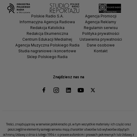
Polskie Radio S.A.
Agencja Promocji
Informacyjna Agencja Radiowa
Agencja Reklamy
Redakcja Katolicka
Regulamin serwisu
Redakcja Ekumeniczna
Polityka prywatności
Centrum Edukacji Medialnej
Ustawienia prywatności
Agencja Muzyczna Polskiego Radia
Dane osobowe
Studia nagraniowe i koncertowe
Kontakt
Sklep Polskiego Radia
Znajdziesz nas na
Treści, znajdujące się w serwisie polskieradio.pl, w tym wszystkie materiały i ich części oraz
poszczególne elementy samego serwisu mają charakter utworów lub wytworów objętych
ochroną Ustawy z dnia 4 lutego 1994 r. o prawie autorskim i prawach pokrewnych lub Ustawy z