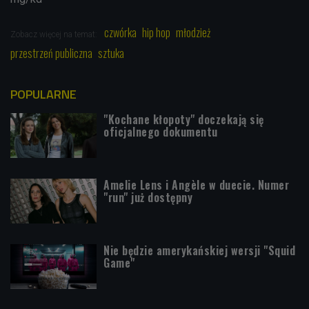
czwórka
hip hop
młodzież
Zobacz więcej na temat:
przestrzeń publiczna
sztuka
POPULARNE
"Kochane kłopoty" doczekają się
oficjalnego dokumentu
Amelie Lens i Angèle w duecie. Numer
"run" już dostępny
Nie będzie amerykańskiej wersji "Squid
Game"