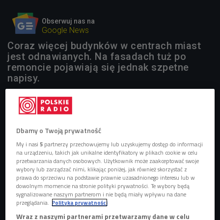
Obserwuj nas na
Google News
Coraz więcej budynków w centrach miast
jest odnawianych. Na fasadach tuż po
remoncie pojawiają się jednak szpetne
napisy.
Dbamy o Twoją prywatność
My i nasi
5
partnerzy przechowujemy lub uzyskujemy dostęp do informacji
na urządzeniu, takich jak unikalne identyfikatory w plikach cookie w celu
przetwarzania danych osobowych. Użytkownik może zaakceptować swoje
wybory lub zarządzać nimi, klikając poniżej, jak również skorzystać z
prawa do sprzeciwu na podstawie prawnie uzasadnionego interesu lub w
dowolnym momencie na stronie polityki prywatności. Te wybory będą
sygnalizowane naszym partnerom i nie będą miały wpływu na dane
przeglądania.
Polityka prywatności
Wraz z naszymi partnerami przetwarzamy dane w celu
Niektórzy grafficiarze to prawdziwi, miejscy artyści
Foto: Glow Images/East