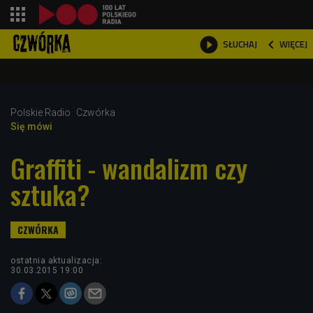
shopping_cart



WIĘCEJ
SŁUCHAJ

Polskie Radio
Czwórka
Się mówi
Graffiti - wandalizm czy
sztuka?
ostatnia aktualizacja:
30.03.2015 19:00