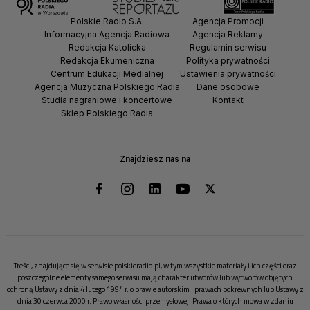
Polskie Radio S.A.
Agencja Promocji
Informacyjna Agencja Radiowa
Agencja Reklamy
Redakcja Katolicka
Regulamin serwisu
Redakcja Ekumeniczna
Polityka prywatności
Centrum Edukacji Medialnej
Ustawienia prywatności
Agencja Muzyczna Polskiego Radia
Dane osobowe
Studia nagraniowe i koncertowe
Kontakt
Sklep Polskiego Radia
Znajdziesz nas na
Treści, znajdujące się w serwisie polskieradio.pl, w tym wszystkie materiały i ich części oraz
poszczególne elementy samego serwisu mają charakter utworów lub wytworów objętych
ochroną Ustawy z dnia 4 lutego 1994 r. o prawie autorskim i prawach pokrewnych lub Ustawy z
dnia 30 czerwca 2000 r. Prawo własności przemysłowej. Prawa o których mowa w zdaniu