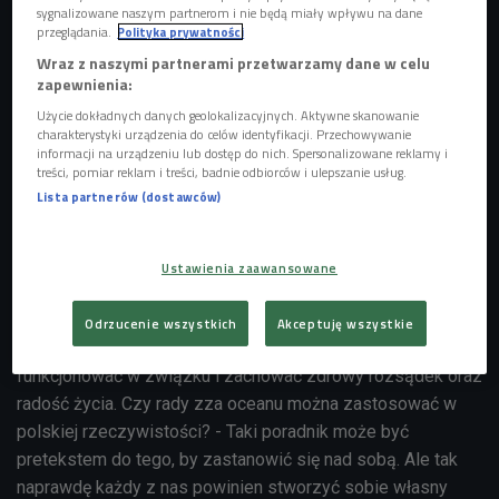
sygnalizowane naszym partnerom i nie będą miały wpływu na dane
przeglądania.
Polityka prywatności
Wraz z naszymi partnerami przetwarzamy dane w celu
zapewnienia:
Użycie dokładnych danych geolokalizacyjnych. Aktywne skanowanie
charakterystyki urządzenia do celów identyfikacji. Przechowywanie
informacji na urządzeniu lub dostęp do nich. Spersonalizowane reklamy i
treści, pomiar reklam i treści, badnie odbiorców i ulepszanie usług.
Lista partnerów (dostawców)
Zdjęcie ilustracyjne
Foto: George Rudy/Shutterstock.com
Ustawienia zaawansowane
Gość Czwórki odnosi się także do poglądów amerykańskiej
terapeutki Harriet Lerner, która w książce "100 zasad
Odrzucenie wszystkich
Akceptuję wszystkie
udanego związku" zebrała praktyczne porady jak dobrze
funkcjonować w związku i zachować zdrowy rozsądek oraz
radość życia. Czy rady zza oceanu można zastosować w
polskiej rzeczywistości? - Taki poradnik może być
pretekstem do tego, by zastanowić się nad sobą. Ale tak
naprawdę każdy z nas powinien stworzyć sobie własny