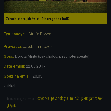
Zdrada stara jak świat. Dlaczego tak boli?
Tytuł audycji:
Strefa Prywatna
Prowadzi:
Jakub Jamrozek
Gość:
Dorota Minta (psycholog, psychoterapeuta)
Data emisji:
22.03.2017
Godzina emisji:
20.05
kul/kd
czwórka
psychologia
miłość
jakub jamrozek
Zobacz więcej na temat:
styl życia