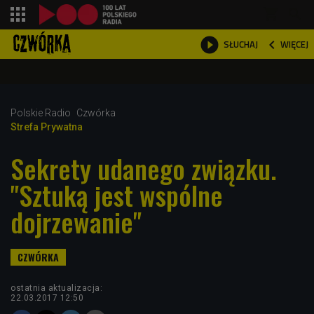
shopping_cart



WIĘCEJ
SŁUCHAJ

Polskie Radio
Czwórka
Strefa Prywatna
Sekrety udanego związku.
"Sztuką jest wspólne
dojrzewanie"
ostatnia aktualizacja:
22.03.2017 12:50