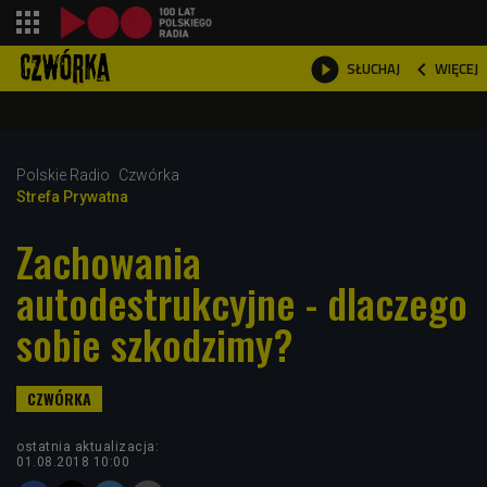
shopping_cart



WIĘCEJ
SŁUCHAJ

Polskie Radio
Czwórka
Strefa Prywatna
Zachowania
autodestrukcyjne - dlaczego
sobie szkodzimy?
ostatnia aktualizacja:
01.08.2018 10:00