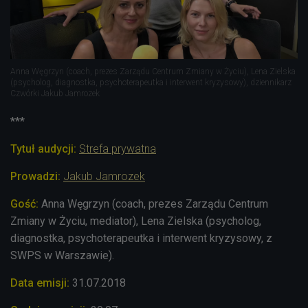
Anna Węgrzyn (coach, prezes Zarządu Centrum Zmiany w Życiu), Lena Zielska
(psycholog, diagnostka, psychoterapeutka i interwent kryzysowy), dziennikarz
Czwórki Jakub Jamrozek
***
Tytuł audycji:
Strefa prywatna
Prowadzi:
Jakub Jamrozek
Gość:
Anna Węgrzyn (coach, prezes Zarządu Centrum
Zmiany w Życiu, mediator), Lena Zielska (psycholog,
diagnostka, psychoterapeutka i interwent kryzysowy, z
SWPS w Warszawie).
Data emisji:
31
.07.2018