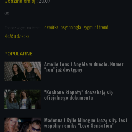
Godzina emisji:
20.07
ac
czwórka
psychologia
zygmunt freud
Zobacz więcej na temat:
złość u dziecka
POPULARNE
Amelie Lens i Angèle w duecie. Numer
"run" już dostępny
"Kochane kłopoty" doczekają się
oficjalnego dokumentu
Madonna i Kylie Minogue łączą siły. Jest
wspólny remiks "Love Sensation"