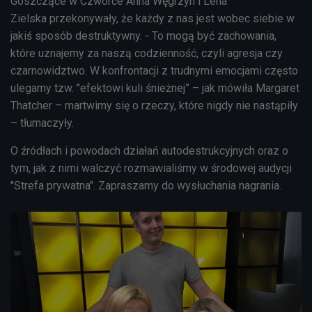
Goszczące w Czwórce Anna Węgrzyn i Lena
Zielska przekonywały, że każdy z nas jest wobec siebie w
jakiś sposób destruktywny. - To mogą być zachowania,
które uznajemy za naszą codzienność, czyli agresja czy
czarnowidztwo. W konfrontacji z trudnymi emocjami często
ulegamy tzw. "efektowi kuli śnieżnej” – jak mówiła Margaret
Thatcher – martwimy się o rzeczy, które nigdy nie nastąpiły
– tłumaczyły.
O źródłach i powodach działań autodestrukcyjnych oraz o
tym, jak z nimi walczyć rozmawialiśmy w środowej audycji
"Strefa prywatna". Zapraszamy do wysłuchania nagrania.