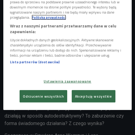
prawa do sprzeciwu na podstawie prawnie uzasadnionego interesu lub w
dowolnym momencie na stronie polityki prywatności. Te wybory będą
sygnalizowane naszym partnerom i nie będą miały wpływu na dane
przeglądania.
Polityka prywatności
Wraz z naszymi partnerami przetwarzamy dane w celu
zapewnienia:
Użycie dokładnych danych geolokalizacyjnych. Aktywne skanowanie
charakterystyki urządzenia do celów identyfikacji. Przechowywanie
informacji na urządzeniu lub dostęp do nich. Spersonalizowane reklamy i
treści, pomiar reklam i treści, badnie odbiorców i ulepszanie usług.
Lista partnerów (dostawców)
(zdjęcie ilustracyjne)
Foto: Shutterstock.com/everst
Ustawienia zaawansowane
Wydaje się, że naturalny instynkt skłania do unikania
ryzykownych, zagrażających życiu decyzji. Jednak część z
Odrzucenie wszystkich
Akceptuję wszystkie
nas podejmuje niekorzystne działania mimo konsekwencji.
Co sprawia, że jedni podejmują korzystne decyzje, a inni
działają w sposób autodestruktywny? To zaburzenie czy
forma świadomego działania? Z czego wynika?