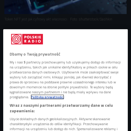
Token NFT jest jak cyfrowy akt własności
Foto: shutterstock/Sashkin
POSŁUCHAJ
Token NFT - opowiada Jakub Putyło z Consise Softwear
(Dajesz Radę/Czwórka)
Dbamy o Twoją prywatność
17:56
My i nasi
5
partnerzy przechowujemy lub uzyskujemy dostęp do informacji
na urządzeniu, takich jak unikalne identyfikatory w plikach cookie w celu
przetwarzania danych osobowych. Użytkownik może zaakceptować swoje
wybory lub zarządzać nimi, klikając poniżej, jak również skorzystać z
prawa do sprzeciwu na podstawie prawnie uzasadnionego interesu lub w
dowolnym momencie na stronie polityki prywatności. Te wybory będą
sygnalizowane naszym partnerom i nie będą miały wpływu na dane
przeglądania.
Polityka prywatności
- Tokeny NFT zyskują na popularności, przebiły się do
Wraz z naszymi partnerami przetwarzamy dane w celu
mainstreamu i coraz więcej osób się nimi interesuje.
Token
zapewnienia:
NFT to kod komputerowy, podobnie jak kryptowaluty
, kryje
Użycie dokładnych danych geolokalizacyjnych. Aktywne skanowanie
charakterystyki urządzenia do celów identyfikacji. Przechowywanie
się za nimi ta sama technologia, czyli blockchain - mówi
informacji na urządzeniu lub dostęp do nich. Spersonalizowane reklamy i