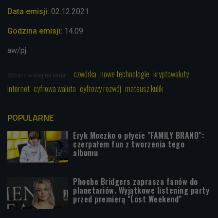
Data emisji:
02.12
.2021
Godzina emisji:
14.09
aw/pj
czwórka
nowe technologie
kryptowaluty
Zobacz więcej na temat:
internet
cyfrowa waluta
cyfrowy rozwój
mateusz kulik
POPULARNE
Eryk Moczko o płycie "FAMILY BRAND":
czerpałem fun z tworzenia tego
albumu
Phoebe Bridgers zaprasza fanów do
planetariów. Wyjątkowe listening party
przed premierą "Lost Weekend"