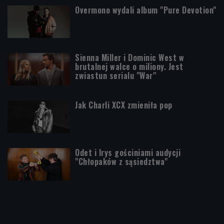
Overmono wydali album "Pure Devotion"
Sienna Miller i Dominic West w
brutalnej walce o miliony. Jest
zwiastun serialu "War"
Jak Charli XCX zmieniła pop
Odet i Irys gościniami audycji
"Chłopaków z sąsiedztwa"