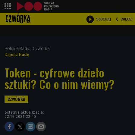
shopping_cart



WIĘCEJ
SŁUCHAJ

Polskie Radio
Czwórka
Dajesz Radę
Token - cyfrowe dzieło
sztuki? Co o nim wiemy?
ostatnia aktualizacja:
02.12.2021 22:40