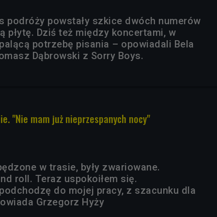
as podróży powstały szkice dwóch numerów
ą płytę. Dziś też między koncertami, w
palącą potrzebę pisania – opowiadali Bela
omasz Dąbrowski z Sorry Boys.
sie. "Nie mam już nieprzespanych nocy"
pędzone w trasie, były zwariowane.
d roll. Teraz uspokoiłem się.
podchodzę do mojej pracy, z szacunku dla
powiada Grzegorz Hyży