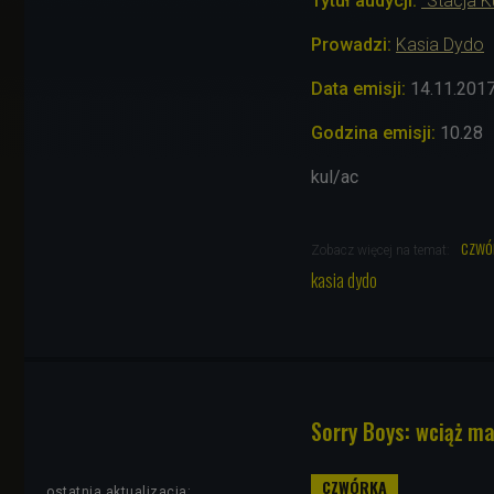
Tytuł audycji:
"Stacja K
Prowadzi:
Kasia Dydo
Data emisji:
14.11.201
Godzina emisji:
10.28
kul/ac
czwó
Zobacz więcej na temat:
kasia dydo
Sorry Boys: wciąż m
ostatnia aktualizacja: