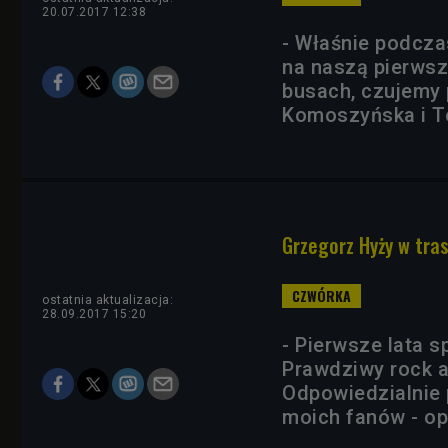
20.07.2017 12:38
- Właśnie podcz
na naszą pierwsz
busach, czujemy 
Komoszyńska i T
Grzegorz Hyży w tra
ostatnia aktualizacja:
28.09.2017 15:20
- Pierwsze lata s
Prawdziwy rock an
Odpowiedzialnie 
moich fanów - o