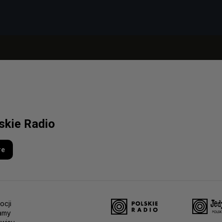
lskie Radio
re
ocji
amy