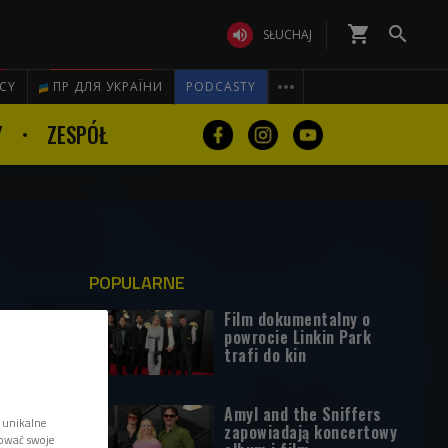
shopping_cart


SŁUCHAJ

ICY
ПР ДЛЯ УКРАЇНИ
PODCASTY
Y
ZESPÓŁ
POPULARNE
Film dokumentalny o
powrocie Linkin Park
trafi do kin
Amyl and the Sniffers
 unikalne
zapowiadają koncertowy
tować swoje