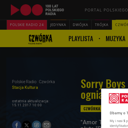
PORTAL POLSKIEGO
POLSKIE RADIO 24
JEDYNKA
DWÓJKA
TRÓJKA
CZWÓ
PLAYLISTA
MUZYKA
Sorry Boys
Polskie Radio
Czwórka
Stacja Kultura
ognia na s
ostatnia aktualizacja:
15.11.2017 10:00
Dbamy o 
My i nasi
5
p
"Amor Tour" to d
identyfikat