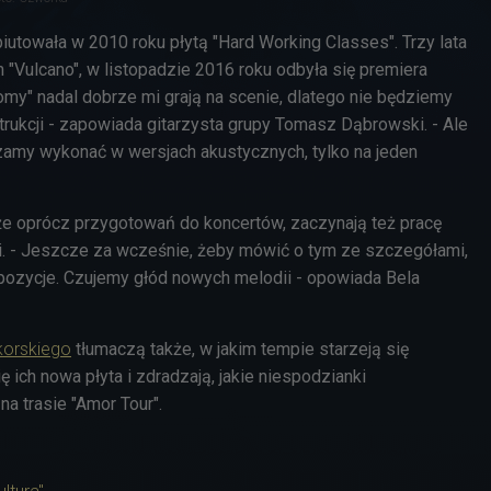
iutowała w 2010 roku płytą "Hard Working Classes". Trzy lata
m "Vulcano", w listopadzie 2016 roku odbyła się premiera
omy" nadal dobrze mi grają na scenie, dlatego nie będziemy
trukcji - zapowiada gitarzysta grupy Tomasz Dąbrowski. - Ale
zamy wykonać w wersjach akustycznych, tylko na jeden
że oprócz przygotowań do koncertów, zaczynają też pracę
. - Jeszcze za wcześnie, żeby mówić o tym ze szczegółami,
ozycje. Czujemy głód nowych melodii - opowiada Bela
korskiego
tłumaczą także, w jakim tempie starzeją się
ę ich nowa płyta i zdradzają, jakie niespodzianki
 na trasie "Amor Tour".