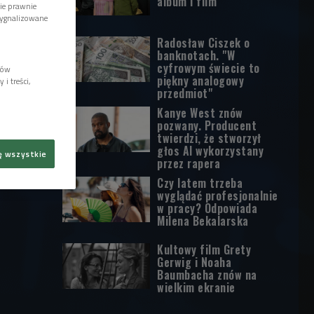
album i film
wie prawnie
sygnalizowane
Radosław Ciszek o
banknotach. "W
cyfrowym świecie to
lów
piękny analogowy
i treści,
przedmiot"
Kanye West znów
pozwany. Producent
twierdzi, że stworzył
głos AI wykorzystany
ę wszystkie
przez rapera
Czy latem trzeba
wyglądać profesjonalnie
w pracy? Odpowiada
Milena Bekalarska
Kultowy film Grety
Gerwig i Noaha
Baumbacha znów na
wielkim ekranie