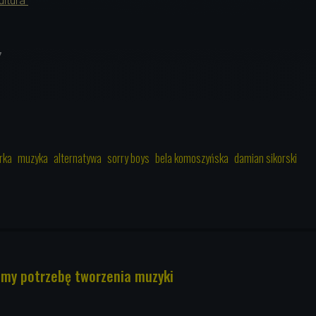
ultura"
7
rka
muzyka
alternatywa
sorry boys
bela komoszyńska
damian sikorski
amy potrzebę tworzenia muzyki