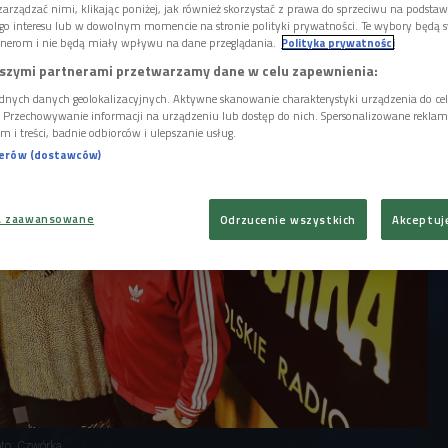
Postanowiliśmy poważnie potraktować to
arządzać nimi, klikając poniżej, jak również skorzystać z prawa do sprzeciwu na podsta
tworów z naszego ostatniego krążka
go interesu lub w dowolnym momencie na stronie polityki prywatności. Te wybory będą 
nerom i nie będą miały wpływu na dane przeglądania.
Polityka prywatności
ajbardziej romantyczne kompozycje z
albumów - zapowiada Bela Komoszyńska z
szymi partnerami przetwarzamy dane w celu zapewnienia:
dnych danych geolokalizacyjnych. Aktywne skanowanie charakterystyki urządzenia do ce
i. Przechowywanie informacji na urządzeniu lub dostęp do nich. Spersonalizowane reklamy 
m i treści, badnie odbiorców i ulepszanie usług.
nerów (dostawców)
a zaawansowane
Odrzucenie wszystkich
Akceptuj
to: Czwórka