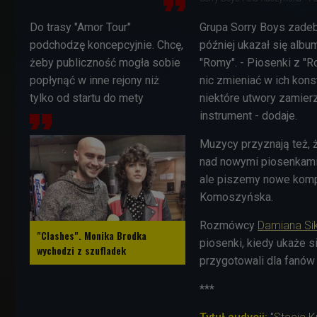
Do trasy "Amor Tour"
Grupa Sorry Boys zadeb
podchodzę koncepcyjnie. Chcę,
później ukazał się albu
żeby publiczność mogła sobie
"Romy". - Piosenki z "R
popłynąć w inne rejony niż
nic zmieniać w ich kons
tylko od startu do mety
niektóre utwory zamier
instrument - dodaje.
Muzycy przyznają też, 
Tomasz Dąbrowski
nad nowymi piosenkami
ale piszemy nowe komp
Komoszyńska.
Rozmówcy
Damiana Si
"Clashes". Monika Brodka
piosenki, kiedy ukaże si
wychodzi z szufladek
przygotowali dla fanów
***