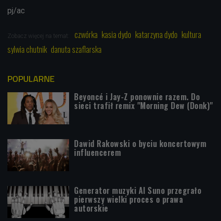
pj/ac
czwórka
kasia dydo
katarzyna dydo
kultura
Zobacz więcej na temat:
sylwia chutnik
danuta szaflarska
POPULARNE
Beyoncé i Jay-Z ponownie razem. Do
sieci trafił remix "Morning Dew (Donk)"
Dawid Rakowski o byciu koncertowym
influencerem
Generator muzyki AI Suno przegrało
pierwszy wielki proces o prawa
autorskie