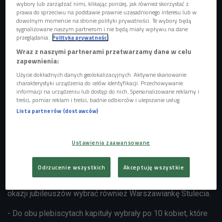
wybory lub zarządzać nimi, klikając poniżej, jak również skorzystać z
prawa do sprzeciwu na podstawie prawnie uzasadnionego interesu lub w
dowolnym momencie na stronie polityki prywatności. Te wybory będą
sygnalizowane naszym partnerom i nie będą miały wpływu na dane
przeglądania.
Polityka prywatności
Wraz z naszymi partnerami przetwarzamy dane w celu
zapewnienia:
Użycie dokładnych danych geolokalizacyjnych. Aktywne skanowanie
charakterystyki urządzenia do celów identyfikacji. Przechowywanie
informacji na urządzeniu lub dostęp do nich. Spersonalizowane reklamy i
treści, pomiar reklam i treści, badnie odbiorców i ulepszanie usług.
Lista partnerów (dostawców)
Pomnik Syrenki na rynku w Warszawie
Foto: Shutterstock.com/ RossHelen
Ustawienia zaawansowane
W tym roku mija 100 lat od odzyskania niepodległości i
obchodzimy setną rocznicę uzyskania przez Polki praw
Odrzucenie wszystkich
Akceptuję wszystkie
wyborczych. Miasto Stołeczne Warszawa wyszło z
inicjatywą, żeby co roku wybierać Warszawiankę Roku, a z
okazji jubileuszów wybrać również Warszawiankę Stulecia.
- Do obu plebiscytach kapituły wybrały po 10 kobiet, które