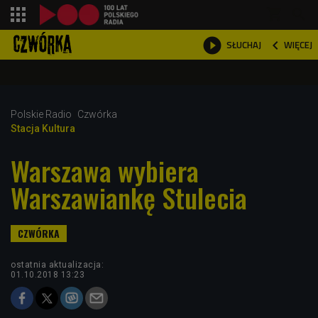
shopping_cart



WIĘCEJ
SŁUCHAJ

Polskie Radio
Czwórka
Stacja Kultura
Warszawa wybiera
Warszawiankę Stulecia
ostatnia aktualizacja:
01.10.2018 13:23