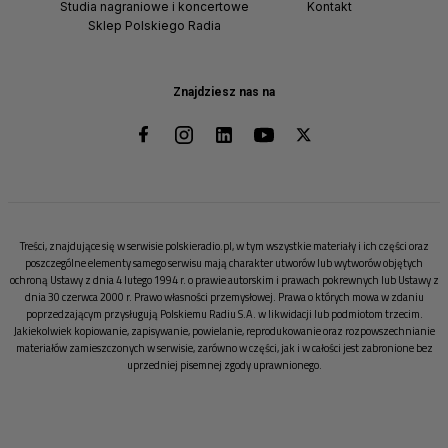
Studia nagraniowe i koncertowe
Kontakt
Sklep Polskiego Radia
Znajdziesz nas na
Treści, znajdujące się w serwisie polskieradio.pl, w tym wszystkie materiały i ich części oraz
poszczególne elementy samego serwisu mają charakter utworów lub wytworów objętych
ochroną Ustawy z dnia 4 lutego 1994 r. o prawie autorskim i prawach pokrewnych lub Ustawy z
dnia 30 czerwca 2000 r. Prawo własności przemysłowej. Prawa o których mowa w zdaniu
poprzedzającym przysługują Polskiemu Radiu S.A. w likwidacji lub podmiotom trzecim.
Jakiekolwiek kopiowanie, zapisywanie, powielanie, reprodukowanie oraz rozpowszechnianie
materiałów zamieszczonych w serwisie, zarówno w części, jak i w całości jest zabronione bez
uprzedniej pisemnej zgody uprawnionego.