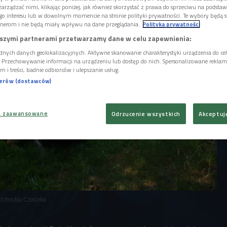
broci dla nich.
arządzać nimi, klikając poniżej, jak również skorzystać z prawa do sprzeciwu na podsta
go interesu lub w dowolnym momencie na stronie polityki prywatności. Te wybory będą 
nerom i nie będą miały wpływu na dane przeglądania.
Polityka prywatności
szymi partnerami przetwarzamy dane w celu zapewnienia:
dnych danych geolokalizacyjnych. Aktywne skanowanie charakterystyki urządzenia do ce
i. Przechowywanie informacji na urządzeniu lub dostęp do nich. Spersonalizowane reklamy 
m i treści, badnie odbiorców i ulepszanie usług.
nerów (dostawców)
a zaawansowane
Odrzucenie wszystkich
Akceptuj
 Cichocka/Czwórka