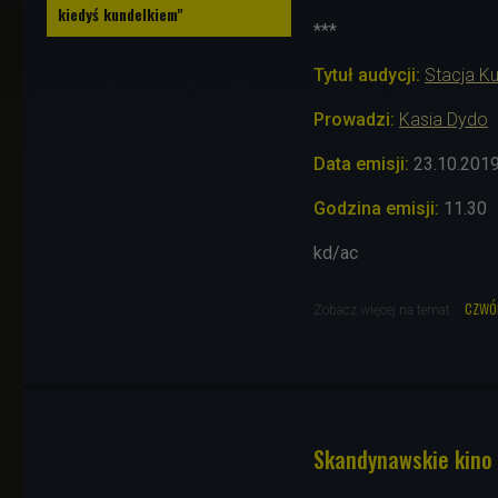
kiedyś kundelkiem"
***
Tytuł audycji:
Stacja Ku
Prowadzi:
Kasia Dydo
Data emisji:
23
.10.201
Godzina emisji:
11.30
kd/ac
czwó
Zobacz więcej na temat:
Skandynawskie kino 