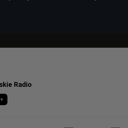
lskie Radio
re