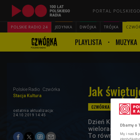
PORTAL POLSKIEGO
POLSKIE RADIO 24
JEDYNKA
DWÓJKA
TRÓJKA
CZWÓ
PLAYLISTA
MUZYKA
Jak świętu
Polskie Radio
Czwórka
Stacja Kultura
ostatnia aktualizacja:
24.10.2019 14:45
Dzień Kundelka, 
Dbamy o 
wielorasowych, o
My i nasi
5
p
To również Dzień
identyfikat