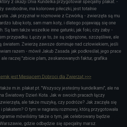
 który z okazji Dnia Kundelka przygotował specjalny plakat. -
ży swobodnie, ma kolorowe piłeczki, jest totalnie
ysta. Jak przyznał w rozmowie z Czwórką - zwierzęta są mu
Bardzo lubię koty, sam mam koty, i dlatego pojawiają się one
. Są tam także wszelkie inne gatunki, jak foki, czy żaby -
em przypadku. Łączy je to, że są odprężone, szczęśliwe, ale
zą światem. Zwierzę zawsze dominuje nad człowiekiem, jeśli
awiam razem - mówił Jakub Zasada. jak podkreślał, jego prace
, ale raczej "zbicie plam, zeskanowanych faktur, grafika
ernik jest Miesiącem Dobroci dla Zwierząt >>>
akże m.in. plakat pt. "Wszyscy jesteśmy kundelkami", ale na
i na Światowy Dzień Kota. Jak w swoich pracach łączy
zwierzęta, ale także muzykę, czy podróże? Jak zaczęła się
ą i plakatem? O tym w nagraniu rozmowy, którą przygotowała
rogramie mówiliśmy także o tym, jak celebrowany będzie
 Warszawie, gdzie odbędzie się specjalny marsz.