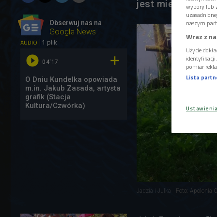
jest miesiącem do
wybory lub z
uzasadnione
naszym part
Obserwuj nas na
Google News
Wraz z na
1 plik
AUDIO
Użycie dokła


identyfikacj
04'17
pomiar rekla
Lista part
O Dniu Kundelka opowiada
m.in. Jakub Zasada, artysta
grafik (Stacja
Kultura/Czwórka)
Ustawieni
Jadzia i Julka
Foto: Apolonia