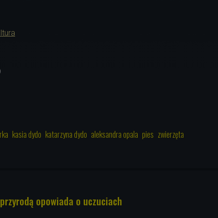
ltura
9
rka
kasia dydo
katarzyna dydo
aleksandra opala
pies
zwierzęta
przyrodą opowiada o uczuciach