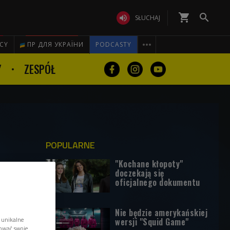
shopping_cart


SŁUCHAJ

ICY
ПР ДЛЯ УКРАЇНИ
PODCASTY
Y
ZESPÓŁ
POPULARNE
"Kochane kłopoty"
doczekają się
oficjalnego dokumentu
Nie będzie amerykańskiej
 unikalne
wersji "Squid Game"
tować swoje