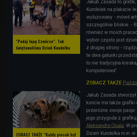
Jakub Zasada to grafik,
Kundelek na plakacie le
wyluzowany - mówił art
szczególnie bliskie. - 
również w moich pracach
wybór często jest dzieł
"Podaj łapę Czwórce". Tak
świętowaliśmy Dzień Kundelka
z drugiej strony - rząd
te dwa gatunki przedst
to nie tradycyjna kreska
komputerowa".
ZOBACZ TAKŻE
Paździ
Jakub Zasada stworzył t
koncie ma także grafik
przeróżne swoje pasje: 
jego przygoda z grafik
Aleksandra Opala
. W p
Dzień Kundelka m.in. w
ZOBACZ TAKŻE "Każdy piesek był