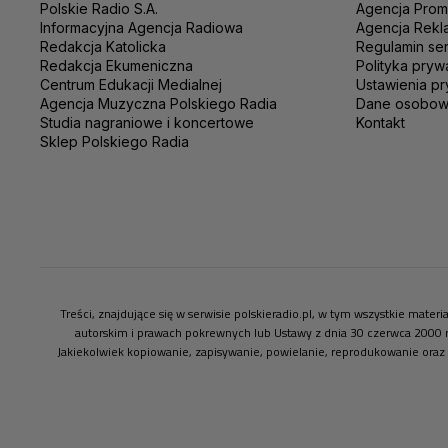
Polskie Radio S.A.
Agencja Prom
Informacyjna Agencja Radiowa
Agencja Rekl
Redakcja Katolicka
Regulamin se
Redakcja Ekumeniczna
Polityka pryw
Centrum Edukacji Medialnej
Ustawienia pr
Agencja Muzyczna Polskiego Radia
Dane osobo
Studia nagraniowe i koncertowe
Kontakt
Sklep Polskiego Radia
Treści, znajdujące się w serwisie polskieradio.pl, w tym wszystkie mate
autorskim i prawach pokrewnych lub Ustawy z dnia 30 czerwca 2000 
Jakiekolwiek kopiowanie, zapisywanie, powielanie, reprodukowanie oraz