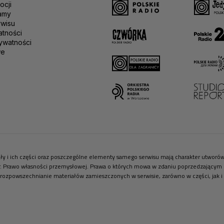
ocji
amy
rwisu
atności
ywatności
we
riały i ich części oraz poszczególne elementy samego serwisu mają charakter utwor
r. Prawo własności przemysłowej. Prawa o których mowa w zdaniu poprzedzającym pr
 rozpowszechnianie materiałów zamieszczonych w serwisie, zarówno w części, jak i