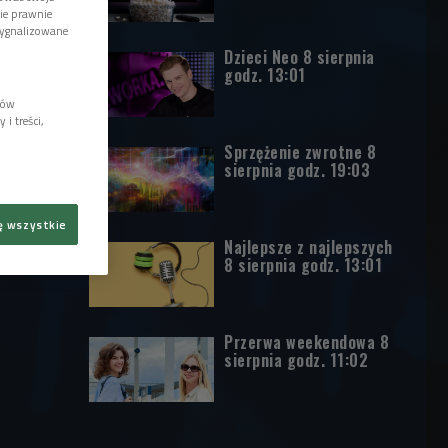
wie prawnie
sygnalizowane
Dzieci Neo 8 sierpnia
godz. 13:01
lów
i treści,
Sprzężenie zwrotne 8
sierpnia godz. 19:03
ę wszystkie
Najlepsze z najlepszych
8 sierpnia godz. 13:01
Przerwa weekendowa 8
sierpnia godz. 11:02