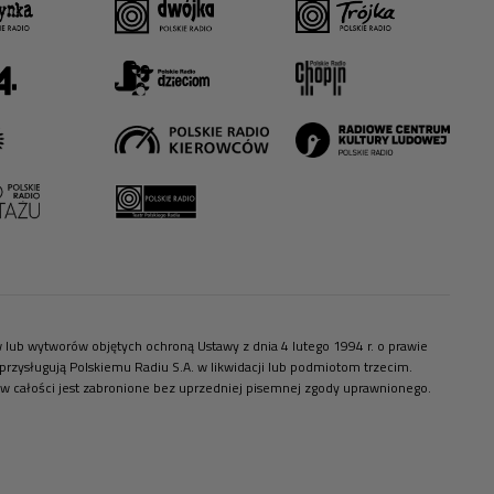
ów lub wytworów objętych ochroną Ustawy z dnia 4 lutego 1994 r. o prawie
zysługują Polskiemu Radiu S.A. w likwidacji lub podmiotom trzecim.
 w całości jest zabronione bez uprzedniej pisemnej zgody uprawnionego.