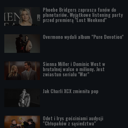
Phoebe Bridgers zaprasza fanów do
planetariów. Wyjątkowe listening party
przed premierą "Lost Weekend"
Overmono wydali album "Pure Devotion"
Sienna Miller i Dominic West w
brutalnej walce o miliony. Jest
zwiastun serialu "War"
Jak Charli XCX zmieniła pop
Odet i Irys gościniami audycji
"Chłopaków z sąsiedztwa"