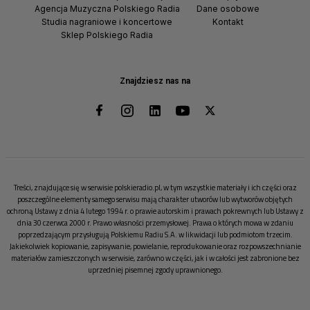
Agencja Muzyczna Polskiego Radia
Dane osobowe
Studia nagraniowe i koncertowe
Kontakt
Sklep Polskiego Radia
Znajdziesz nas na
Treści, znajdujące się w serwisie polskieradio.pl, w tym wszystkie materiały i ich części oraz
poszczególne elementy samego serwisu mają charakter utworów lub wytworów objętych
ochroną Ustawy z dnia 4 lutego 1994 r. o prawie autorskim i prawach pokrewnych lub Ustawy z
dnia 30 czerwca 2000 r. Prawo własności przemysłowej. Prawa o których mowa w zdaniu
poprzedzającym przysługują Polskiemu Radiu S.A. w likwidacji lub podmiotom trzecim.
Jakiekolwiek kopiowanie, zapisywanie, powielanie, reprodukowanie oraz rozpowszechnianie
materiałów zamieszczonych w serwisie, zarówno w części, jak i w całości jest zabronione bez
uprzedniej pisemnej zgody uprawnionego.