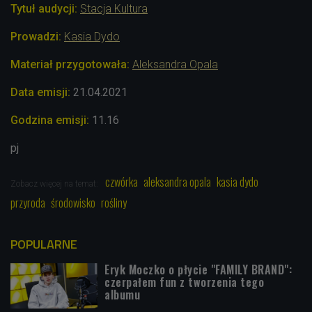
Tytuł audycji:
Stacja Kultura
Prowadzi:
Kasia Dydo
Materiał przygotowała:
Aleksandra Opala
Data emisji:
21.04
.2021
Godzina emisji:
11.16
pj
czwórka
aleksandra opala
kasia dydo
Zobacz więcej na temat:
przyroda
środowisko
rośliny
POPULARNE
Eryk Moczko o płycie "FAMILY BRAND":
czerpałem fun z tworzenia tego
albumu