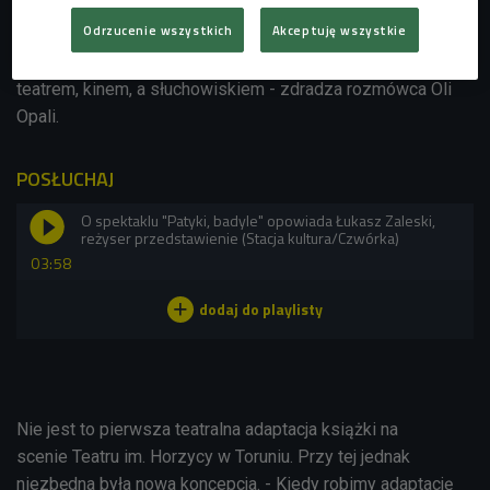
jest pomiędzy gatunkami, pomiędzy merytorycznym
Odrzucenie wszystkich
Akceptuję wszystkie
tekstem naukowym, a filozoficzna rozprawą, próbowaliśmy
to oddać i poruszać się pomiędzy gatunkami - miedzy
teatrem, kinem, a słuchowiskiem - zdradza rozmówca Oli
Opali.
POSŁUCHAJ
O spektaklu "Patyki, badyle" opowiada Łukasz Zaleski,
reżyser przedstawienie (Stacja kultura/Czwórka)
03:58
Nie jest to pierwsza teatralna adaptacja książki na
scenie
Teatru im. Horzycy w Toruniu. Przy tej jednak
niezbędna była nowa koncepcja. - K
iedy robimy adaptację