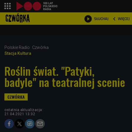
shopping_cart



WIĘCEJ
SŁUCHAJ

Polskie Radio
Czwórka
Stacja Kultura
Roślin świat. "Patyki,
badyle" na teatralnej scenie
ostatnia aktualizacja:
21.04.2021 13:32