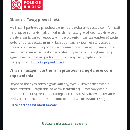
Dbamy o Twoją prywatność
Okładka książki
Foto: mat. promocyjne
My i nasi
5
partnerzy przechowujemy lub uzyskujemy dostęp do informacji
na urządzeniu, takich jak unikalne identyfikatory w plikach cookie w celu
przetwarzania danych osobowych. Użytkownik może zaakceptować swoje
wybory lub zarządzać nimi, klikając poniżej, jak również skorzystać z
prawa do sprzeciwu na podstawie prawnie uzasadnionego interesu lub w
dowolnym momencie na stronie polityki prywatności. Te wybory będą
sygnalizowane naszym partnerom i nie będą miały wpływu na dane
przeglądania.
Polityka prywatności
Wraz z naszymi partnerami przetwarzamy dane w celu
zapewnienia:
Użycie dokładnych danych geolokalizacyjnych. Aktywne skanowanie
charakterystyki urządzenia do celów identyfikacji. Przechowywanie
informacji na urządzeniu lub dostęp do nich. Spersonalizowane reklamy i
treści, pomiar reklam i treści, badnie odbiorców i ulepszanie usług.
Lista partnerów (dostawców)
Jak fotografować dzikie zwierzęta?
Ustawienia zaawansowane
- Nawiązując do tego, że książka Urszuli Zajączkowskiej