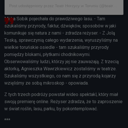
Post udostępniony przez Teatr Horzycy w Toruniu (@teatr_horzycy)
Mirka Sobik pojechała do prawdziwego lasu. - Tam
szukaliśmy przyrody, faktur, dźwięków, sposobów w jaki
komunikuje się natura z nami - zdradza reżyser. - Z Jolą
Teską, sprawczynią całego wydarzenia, wyruszyliśmy na
wielkie toruńskie osiedle - tam szukaliśmy przyrody
pomiędzy blokami, płytkami chodnikowymi.
Obserwowaliśmy ludzi, którzy jej nie zauważają. Z trzecią
aktorką, Agnieszka Wawrzkiewicz zostaliśmy w teatrze.
Szukaliśmy wszystkiego, co nam się z przyrodą kojarzy
wzięliśmy ze sobą mikroskop - opowiada.
Z tych trzech podróży powstał wideo spektakl, który miał
swoją premierę online. Reżyser zdradza, że to zaproszenie
w świat roślin, lasu, parku, by pokontemplować.
***