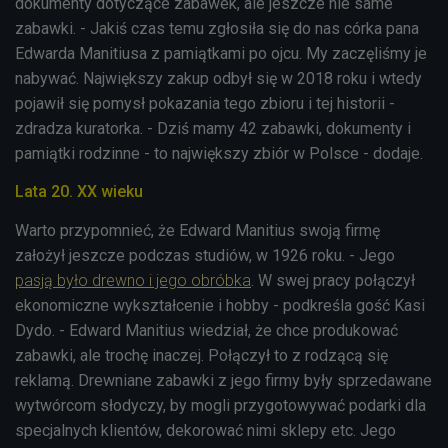
dokumenty dotyczące zabawek, ale jeszcze nie same
zabawki. - Jakiś czas temu zgłosiła się do nas córka pana
Edwarda Manitiusa z pamiątkami po ojcu. My zaczęliśmy je
nabywać. Największy zakup odbył się w 2018 roku i wtedy
pojawił się pomysł pokazania tego zbioru i tej historii -
zdradza kuratorka. - Dziś mamy 42 zabawki, dokumenty i
pamiątki rodzinne - to największy zbiór w Polsce - dodaje.
Lata 20. XX wieku
Warto przypomnieć, że Edward Manitius swoją firmę
założył jeszcze podczas studiów, w 1926 roku. - Jego
pasją było drewno i jego obróbka
. W swej pracy połączył
ekonomiczne wykształcenie i hobby - podkreśla gość Kasi
Dydo. - Edward Manitius wiedział, że chce produkować
zabawki, ale trochę inaczej. Połączył to z rodzącą się
reklamą. Drewniane zabawki z jego firmy były sprzedawane
wytwórcom słodyczy, by mogli przygotowywać podarki dla
specjalnych klientów, dekorować nimi sklepy etc. Jego