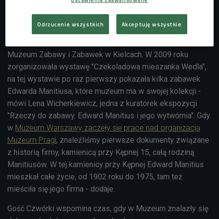
Odnaleziony
Odrzucenie wszystkich
Akceptuję wszystkie
- Pierwszą osobą, która odkryła Manitiusa dla szerszej
publiczności, była pani Kasia Hodurek-Kiek, kustoszka
Muzeum Zabawy i Zabawek w Kielcach. W 2009 roku
zorganizowała wystawę "Czekoladowa mieszanka Wedla",
na tej wystawie po raz pierwszy pokazała kilka zabawek
Edwarda Manitiusa, które muzeum ma w swojej kolekcji -
mówi Lena Wicherkiewicz, jedna z kuratorek ekspozycji
"Rzeczy do zabawy. Edward Manitius i jego wytwórnia". Gdy
w
Muzeum Warszawy zaczęły się prace nad organizacją
Muzeum Pragi
, znaleźliśmy pierwsze dokumenty związane
z historią firmy, kamienicą przy Kępnej 15, całą rodziną
Manitiusów. W tej kamienicy przy Kępnej Edward Manitius
mieszkał całe życie, od 1902 roku do 1975, tam też
mieściła się jego firma - dodaje.
Gość Czwórki wspomina czas, gdy w Muzeum znalazły się