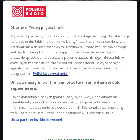
Dbamy o Twoją prywatność
"Rzeczy do zabawy" to najnowsza wystawa w Muzeum Pragi w
My i nasi
5
partnerzy przechowujemy lub uzyskujemy dostęp do informacji
Warszawie
Foto: Tomasz Kaczor/Muzeum Pragi/mat.pras.
na urządzeniu, takich jak unikalne identyfikatory w plikach cookie w celu
przetwarzania danych osobowych. Użytkownik może zaakceptować swoje
wybory lub zarządzać nimi, klikając poniżej, jak również skorzystać z
POSŁUCHAJ
prawa do sprzeciwu na podstawie prawnie uzasadnionego interesu lub w
dowolnym momencie na stronie polityki prywatności. Te wybory będą
Lena Wicherkiewicz opowiada o Edwardzie Manitiusie i
sygnalizowane naszym partnerom i nie będą miały wpływu na dane
produkowanych przez niego zabawkach (Stacja
przeglądania.
Polityka prywatności
Kultura/Czwórka)
14:26
Wraz z naszymi partnerami przetwarzamy dane w celu
zapewnienia:
Użycie dokładnych danych geolokalizacyjnych. Aktywne skanowanie
charakterystyki urządzenia do celów identyfikacji. Przechowywanie
informacji na urządzeniu lub dostęp do nich. Spersonalizowane reklamy i
treści, pomiar reklam i treści, badnie odbiorców i ulepszanie usług.
Lista partnerów (dostawców)
Historia Edwarda Manitiusa przez wiele lat była
zapomniana, ale cały czas była prawdziwa.
Ustawienia zaawansowane