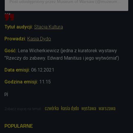
Post udostępniony przez Museum of Warsaw (@muzeumwarszawy)
***
Tytuł audycji:
Stacja Kultura
Prowadzi:
Kasia Dydo
Gość:
Lena Wicherkiewicz (jedna z kuratorek wystawy
"Rzeczy do zabawy. Edward Manitius i jego wytwórnia")
Data emisji:
06.12
.2021
Godzina emisji:
11.15
pj
czwórka
kasia dydo
wystawa
warszawa
Zobacz więcej na temat:
POPULARNE