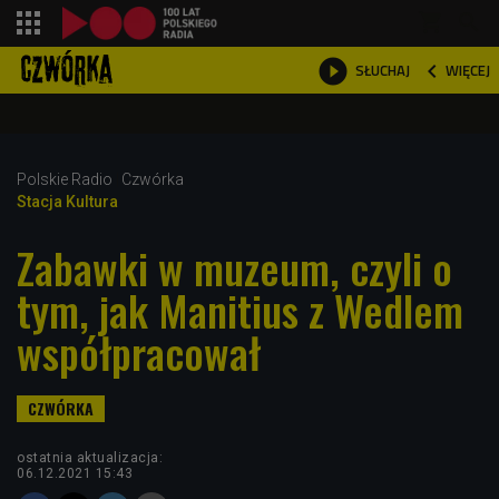
shopping_cart



WIĘCEJ
SŁUCHAJ

Polskie Radio
Czwórka
Stacja Kultura
Zabawki w muzeum, czyli o
tym, jak Manitius z Wedlem
współpracował
ostatnia aktualizacja:
06.12.2021 15:43