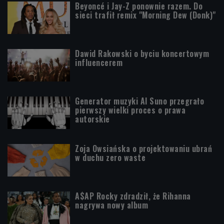
Beyoncé i Jay-Z ponownie razem. Do
sieci trafił remix "Morning Dew (Donk)"
Dawid Rakowski o byciu koncertowym
influencerem
Generator muzyki AI Suno przegrało
pierwszy wielki proces o prawa
autorskie
Zoja Owsiańska o projektowaniu ubrań
w duchu zero waste
A$AP Rocky zdradził, że Rihanna
nagrywa nowy album