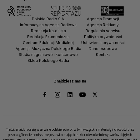
Polskie Radio S.A.
Agencja Promocji
Informacyjna Agencja Radiowa
Agencja Reklamy
Redakcja Katolicka
Regulamin serwisu
Redakcja Ekumeniczna
Polityka prywatności
Centrum Edukacji Medialnej
Ustawienia prywatności
Agencja Muzyczna Polskiego Radia
Dane osobowe
Studia nagraniowe i koncertowe
Kontakt
Sklep Polskiego Radia
Znajdziesz nas na
Treści, znajdujące się w serwisie polskieradio.pl, w tym wszystkie materiały i ich części oraz
poszczególne elementy samego serwisu mają charakter utworów lub wytworów objętych
ochroną Ustawy z dnia 4 lutego 1994 r. o prawie autorskim i prawach pokrewnych lub Ustawy z