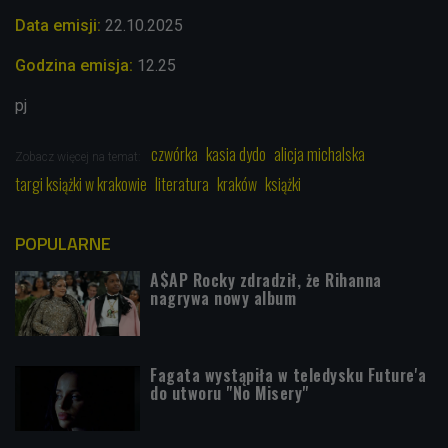
Data emisji:
22.10
.2025
Godzina emisja:
12.25
pj
czwórka
kasia dydo
alicja michalska
Zobacz więcej na temat:
targi książki w krakowie
literatura
kraków
książki
POPULARNE
A$AP Rocky zdradził, że Rihanna
nagrywa nowy album
Fagata wystąpiła w teledysku Future'a
do utworu "No Misery"