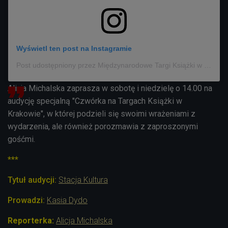
Wyświetl ten post na Instagramie
Post udostępniony przez Międzynarodowe Targi Książki w Krakowie (@targiksiazkiwkrakowie)
Alicja Michalska zaprasza w sobotę i niedzielę o 14.00 na
audycję specjalną "Czwórka na Targach Książki w
Krakowie", w której podzieli się swoimi wrażeniami z
wydarzenia, ale również porozmawia z zaproszonymi
gośćmi.
***
Tytuł audycji:
Stacja Kultura
Prowadzi:
Kasia Dydo
Reporterka:
Alicja Michalska