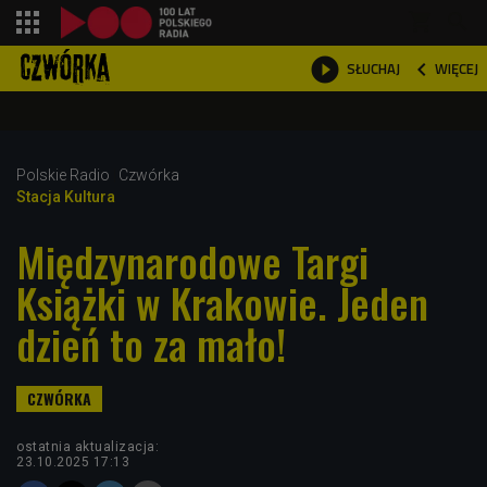
shopping_cart



WIĘCEJ
SŁUCHAJ

Polskie Radio
Czwórka
Stacja Kultura
Międzynarodowe Targi
Książki w Krakowie. Jeden
dzień to za mało!
ostatnia aktualizacja:
23.10.2025 17:13