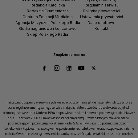
Redakcja Katolicka
Regulamin serwisu
Redakcja Ekumeniczna
Polityka prywatności
Centrum Edukacji Medialnej
Ustawienia prywatności
Agencja Muzyczna Polskiego Radia
Dane osobowe
Studia nagraniowe i koncertowe
Kontakt
Sklep Polskiego Radia
Znajdziesz nas na
Treści, znajdujące się w serwisie polskieradio.pl, w tym wszystkie materiały i ich części oraz
poszczególne elementy samego serwisu mają charakter utworów lub wytworów objętych
ochroną Ustawy z dnia 4 lutego 1994 r. o prawie autorskim i prawach pokrewnych lub Ustawy z
dnia 30 czerwca 2000 r. Prawo własności przemysłowej. Prawa o których mowa w zdaniu
poprzedzającym przysługują Polskiemu Radiu S.A. w likwidacji lub podmiotom trzecim.
Jakiekolwiek kopiowanie, zapisywanie, powielanie, reprodukowanie oraz rozpowszechnianie
materiałów zamieszczonych w serwisie, zarówno w części, jak i w całości jest zabronione bez