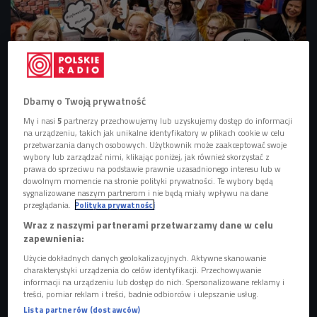
Dbamy o Twoją prywatność
27. Międzynarodowe Targi Książki w Krakowie
Foto: mat.pras./Targi Książki
My i nasi
5
partnerzy przechowujemy lub uzyskujemy dostęp do informacji
w Krakowie
na urządzeniu, takich jak unikalne identyfikatory w plikach cookie w celu
przetwarzania danych osobowych. Użytkownik może zaakceptować swoje
wybory lub zarządzać nimi, klikając poniżej, jak również skorzystać z
Na cztery październikowe dni (od 23 do 26 października)
prawa do sprzeciwu na podstawie prawnie uzasadnionego interesu lub w
Kraków zamienia się w Mekkę czytelnictwa, stolicę
dowolnym momencie na stronie polityki prywatności. Te wybory będą
sygnalizowane naszym partnerom i nie będą miały wpływu na dane
literackiego życia Polski. To czas literatury, książek, pisarek
przeglądania.
Polityka prywatności
i pisarzy, wydawców i wydawczyń, ilustratorów i
Wraz z naszymi partnerami przetwarzamy dane w celu
ilustratorek, ale też, a może przede wszystkim,
zapewnienia:
czytelniczek i czytelników. Program Międzynarodowych
Użycie dokładnych danych geolokalizacyjnych. Aktywne skanowanie
Targów Książki w Krakowie to dni wypełnione spotkaniami
charakterystyki urządzenia do celów identyfikacji. Przechowywanie
informacji na urządzeniu lub dostęp do nich. Spersonalizowane reklamy i
z pisarzami, dyskusjami, książkowymi premierami i
treści, pomiar reklam i treści, badnie odbiorców i ulepszanie usług.
warsztatami.
Lista partnerów (dostawców)