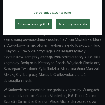
Posłuchaj audycji "Stacja Kultura", w której Alicja Michalska
opowiadała o Targach Książki w Krakowie.
Ustawienia zaawansowane
Goście Targów Książki w Krakowie
Odrzucenie wszystkich
Akceptuję wszystkie
- Tam nie da się w jeden dzień zobaczyć wszystkiego. A w
tym roku, krakowskie targi znów musiały powiększyć
zajmowaną powierzchnię - podkreśla Alicja Michalska, która
z Czwórkowym mikrofonem wybiera się do Krakowa. - Targi
Książki w Krakowie przyciągają dziesiątki tysięcy
czytelników. Tam przyjeżdżają znakomici autorzy z Polski i
zagranicy. Będą m.in. Katarzyna Bonda, Wojciech Chmielarz,
Szczepan Twardoch, Zyta Rudzka, Michalina Anna Marczak,
Mikołaj Grynberg czy Manuela Gretkowska, ale też
dziesiątki innych.
W Krakowie nie zabraknie też gości z zagranicy. W targach
wezmą udział m.in.: Graham Masterton, B.A. Paris, Antonio
Scurati i Samantha Shannon. Alicja Michalska zdradza, że