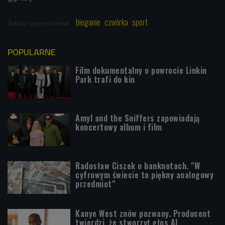
bieganie
czwórka
sport
Zobacz więcej na temat:
POPULARNE
Film dokumentalny o powrocie Linkin
Park trafi do kin
Amyl and the Sniffers zapowiadają
koncertowy album i film
Radosław Ciszek o banknotach. "W
cyfrowym świecie to piękny analogowy
przedmiot"
Kanye West znów pozwany. Producent
twierdzi, że stworzył głos AI