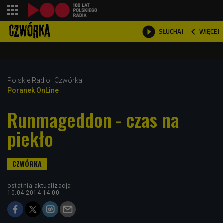
shopping_cart



WIĘCEJ
SŁUCHAJ

Polskie Radio
Czwórka
Poranek OnLine
Runmageddon - czas na
piekło
ostatnia aktualizacja:
10.04.2014 14:00