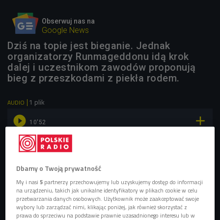
Obserwuj nas na
Google News
Dziś na topie jest bieganie. Jednak
organizatorzy Runmageddonu idą krok
dalej i uczestnikom zawodów proponują
bieg z przeszkodami z piekła rodem.
1 plik
AUDIO


10'52
Runmaggedon - bieg dla odważnych, wytrwałych i
lubiących wyzwania. Jaro Bieniecki opowiada o
zawodach (Czwórka/Poranek OnLine)
Dbamy o Twoją prywatność
My i nasi
5
partnerzy przechowujemy lub uzyskujemy dostęp do informacji
na urządzeniu, takich jak unikalne identyfikatory w plikach cookie w celu
przetwarzania danych osobowych. Użytkownik może zaakceptować swoje
wybory lub zarządzać nimi, klikając poniżej, jak również skorzystać z
prawa do sprzeciwu na podstawie prawnie uzasadnionego interesu lub w