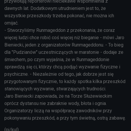
przywołują reporterowi nieciekawe wspomnienia z
dawnych lat. Dodatkowym utrudnieniem jest to, że
wszystkie przeszkody trzeba pokonać, nie można ich
omijać.
- Stworzyliśmy Runmageddon z przekonania, że coraz
więcej ludzi chce robić coś więcej niż bieganie - mówi Jaro
Bieniecki, jeden z organizatorów Runmageddonu. - To bieg
dla "Pudzianów" uczestniczących w maratonie - dodaje ze
śmiechem, po czym wyjaśnia, że w Runmageddonie
sprawdzą się ci, którzy chcą podjąć wyzwanie fizyczne i
psychiczne. - Niezależnie od tego, jak dobrze jest się
przygotowanym fizycznie, to każdy spotka kilka przeszkód
stanowiących wyzwanie, stwarzających trudności.
Jaro Bieniecki zapowiada, że na Torze Służewieckim
oprócz dystansu nie zabraknie wody, błota i ognia.
Organizatorzy liczą na współpracę zawodników przy
pokonywaniu przeszkód, a przy tym świetną, ostrą zabawę.
(pj/kul)