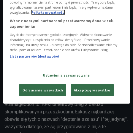
dowolnym momencie na stronie polityki prywatności. Te wybory będą
sygnalizowane naszym partnerom i nie będą miały wpływu na dane
przeglądania.
Polityka prywatności
Wraz z naszymi partnerami przetwarzamy dane w celu
zapewnienia:
Użycie dokładnych danych geolokalizacyjnych. Aktywne skanowanie
charakterystyki urządzenia do celów identyfikacji. Przechowywanie
informacji na urządzeniu lub dostęp do nich. Spersonalizowane reklamy i
treści, pomiar reklam i treści, badnie odbiorców i ulepszanie usług.
Bieganie to jeden z najlepszych sposobów, żeby pozbyć się zbędnych
Lista partnerów (dostawców)
kilogramów
Foto: Glow Images/East News
Trudne wyzwanie Runmageddonu podjął m.in. Czwórkowy
Ustawienia zaawansowane
reporter Łukasz Konopka. Zapisał się, by wziąć udział w
zawodach mimo że organizatorzy biegu twierdzą, że
Odrzucenie wszystkich
Akceptuję wszystkie
będzie to piekło.
Runmageddon to 10-kilometrowy bieg z bardzo
skomplikowanymi przeszkodami. Łukasz najbardziej
obawia się tych o nazwach "deptanie szałasu" i "tej jedynej",
wszystko dlatego, że są przygotowane z lin, a te