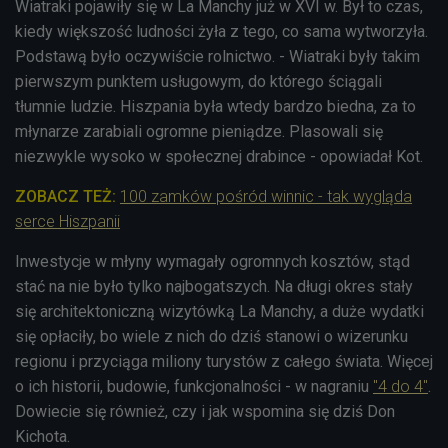
Wiatraki pojawiły się w La Manchy już w XVI w. Był to czas,
kiedy większość ludności żyła z tego, co sama wytworzyła.
Podstawą było oczywiście rolnictwo. - Wiatraki były takim
pierwszym punktem usługowym, do którego ściągali
tłumnie ludzie. Hiszpania była wtedy bardzo biedna, za to
młynarze zarabiali ogromne pieniądze. Plasowali się
niezwykle wysoko w społecznej drabince - opowiadał Kot.
ZOBACZ TEŻ:
100 zamków pośród winnic - tak wygląda
serce Hiszpanii
Inwestycje w młyny wymagały ogromnych kosztów, stąd
stać na nie było tylko najbogatszych. Na długi okres stały
się architektoniczną wizytówką La Manchy, a duże wydatki
się opłaciły, bo wiele z nich do dziś stanowi o wizerunku
regionu i przyciąga miliony turystów z całego świata. Więcej
o ich historii, budowie, funkcjonalności - w nagraniu
"4 do 4"
.
Dowiecie się również, czy i jak wspomina się dziś Don
Kichota.