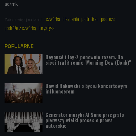
ac/mk
czwórka
hiszpania
piotr firan
podróże
Zobacz więcej na temat:
podróże z czwórką
turystyka
POPULARNE
Beyoncé i Jay-Z ponownie razem. Do
sieci trafił remix "Morning Dew (Donk)"
Dawid Rakowski o byciu koncertowym
influencerem
Generator muzyki AI Suno przegrało
pierwszy wielki proces o prawa
autorskie