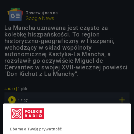
Obserwuj nas na
Google News
La Mancha uznawana jest często za
kolebkę hiszpańskości. To region
historyczno-geograficzny w Hiszpanii,
wchodzący w skład wspólnoty
autonomicznej Kastylia-La Mancha, a
rozsławił go oczywiście Miguel de
Cervantes w swojej XVII-wiecznej powieści
"Don Kichot z La Manchy".
1 plik
AUDIO


12'07
Artur Kot, dziennikarz "Voyage" znalazł w wiatrakach z
La Manchy ogrom magii i inspiracji (Czwórka/4 do 4)
Dbamy o Twoją prywatność