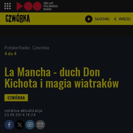
shopping_cart



WIĘCEJ
SŁUCHAJ

Polskie Radio
Czwórka
4 do 4
La Mancha - duch Don
Kichota i magia wiatraków
ostatnia aktualizacja:
23.09.2014 18:24