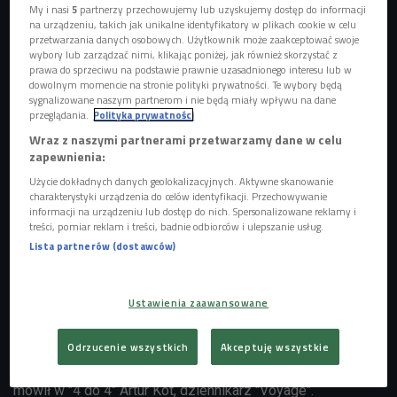
My i nasi
5
partnerzy przechowujemy lub uzyskujemy dostęp do informacji
na urządzeniu, takich jak unikalne identyfikatory w plikach cookie w celu
przetwarzania danych osobowych. Użytkownik może zaakceptować swoje
wybory lub zarządzać nimi, klikając poniżej, jak również skorzystać z
prawa do sprzeciwu na podstawie prawnie uzasadnionego interesu lub w
dowolnym momencie na stronie polityki prywatności. Te wybory będą
sygnalizowane naszym partnerom i nie będą miały wpływu na dane
przeglądania.
Polityka prywatności
Wraz z naszymi partnerami przetwarzamy dane w celu
zapewnienia:
Użycie dokładnych danych geolokalizacyjnych. Aktywne skanowanie
charakterystyki urządzenia do celów identyfikacji. Przechowywanie
informacji na urządzeniu lub dostęp do nich. Spersonalizowane reklamy i
La Mancha, wiatraki
Foto: wikimedia.commons/fot.Lourdes Cardenal
treści, pomiar reklam i treści, badnie odbiorców i ulepszanie usług.
Lista partnerów (dostawców)
Dla większości osób automatycznym skojarzeniem z La
Manchą są wiatraki. W końcu to z nimi walczył Don Kichot. -
Byłem pozytywnie zaskoczony, bo na szczęście jest w tym
Ustawienia zaawansowane
regionie dużo rzeczy, które się z tymi wiatrakami nie wiążą.
Mamy tam pełno zamków, wodospadów z turkusową wodą,
Odrzucenie wszystkich
Akceptuję wszystkie
więc nie jesteśmy skazani tylko na jeden rodzaj widoków -
mówił w "4 do 4" Artur Kot, dziennikarz "Voyage".