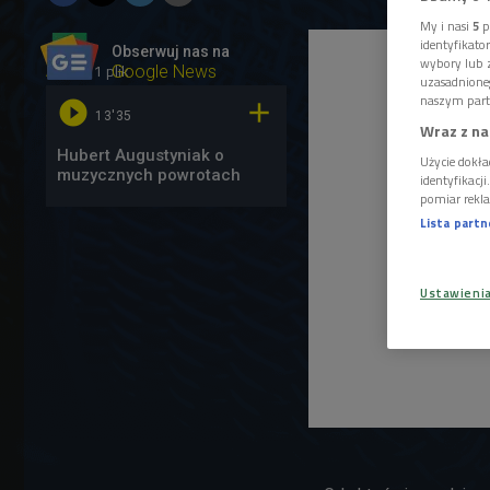
My i nasi
5
p
identyfikat
Obserwuj nas na
wybory lub z
1 plik
AUDIO
Google News
uzasadnione
naszym part


13'35
Wraz z na
Hubert Augustyniak o
Użycie dokła
muzycznych powrotach
identyfikacj
pomiar rekla
Lista part
Ustawieni