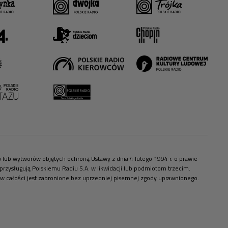
ów lub wytworów objętych ochroną Ustawy z dnia 4 lutego 1994 r. o prawie
zysługują Polskiemu Radiu S.A. w likwidacji lub podmiotom trzecim.
 w całości jest zabronione bez uprzedniej pisemnej zgody uprawnionego.