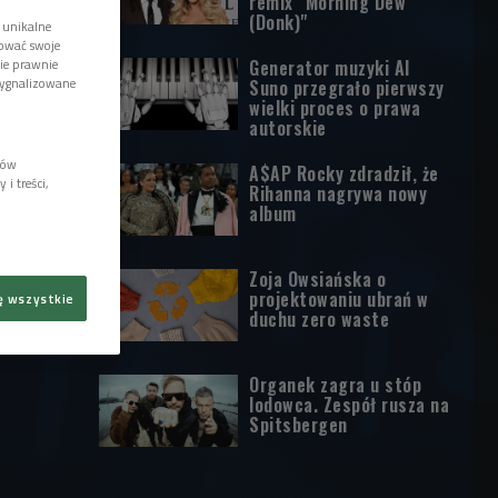
remix "Morning Dew
(Donk)"
 unikalne
tować swoje
Generator muzyki AI
wie prawnie
sygnalizowane
Suno przegrało pierwszy
wielki proces o prawa
autorskie
lów
A$AP Rocky zdradził, że
i treści,
Rihanna nagrywa nowy
album
Zoja Owsiańska o
projektowaniu ubrań w
ę wszystkie
duchu zero waste
Organek zagra u stóp
lodowca. Zespół rusza na
Spitsbergen