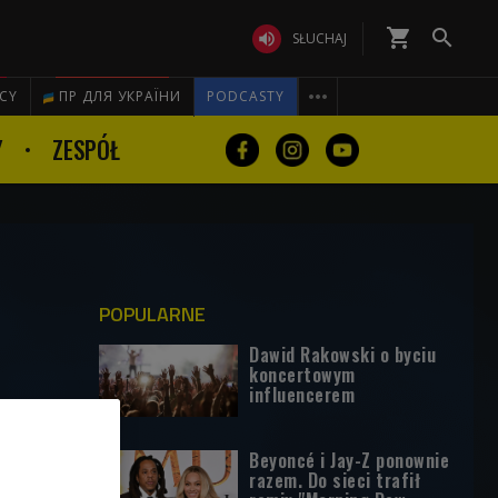
shopping_cart


SŁUCHAJ

ICY
ПР ДЛЯ УКРАЇНИ
PODCASTY
Y
ZESPÓŁ
POPULARNE
Dawid Rakowski o byciu
koncertowym
influencerem
Beyoncé i Jay-Z ponownie
razem. Do sieci trafił