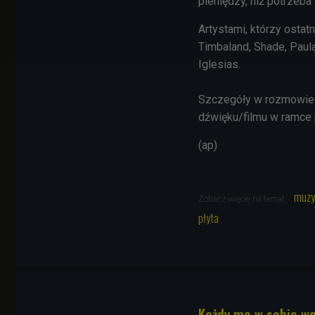
pieniędzy, niż potrzeb
Artystami, którzy ostatn
Timbaland, Shade, Paula
Iglesias.
Szczegóły w rozmowie J
dźwięku/filmu w ramce 
(ap)
muzy
Zobacz więcej na temat:
płyta
Każdy ma w sobie wa