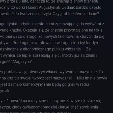
łyty przez 3 lata, oznacza to, że zniknął z show biznesu –
yczny Czwórki Hubert Augustyniak. Jednak bardzo często
owrócić do tworzenia muzyki. Czy jest to łatwe zadanie?
gustyniak, artyści często sami zgłaszają się do wytwórni z
ego krążka. Okazuje się, że chętnie przystają one na takie
Po pierwsze dlatego, że nowych talentów, na których da się
ybywa. Po drugie, inwestowanie w kogoś, kto był kiedyś
 bezpieczne z ekonomicznego punktu widzenia. – Ze
 wynika, że lepiej sprzedają się ci, którzy już są znani i
a gość "Magazynu".
tórzy postanawiają otworzyć własne wytwórnie muzyczne. To
 na kształt swojej twórczości muzycznej. – Nikt im nie powie
jest za mało komercyjny i nie będą go grali w radiu –
yniak.
ynu", powrót na muzyczne salony nie zawsze okazuje się
zcza, kiedy gwiazdami bardziej kieruje chęć zarobienia