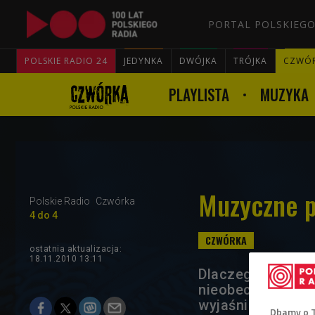
PORTAL POLSKIEGO
POLSKIE RADIO 24
JEDYNKA
DWÓJKA
TRÓJKA
CZWÓ
PLAYLISTA
MUZYKA
Muzyczne 
Polskie Radio
Czwórka
4 do 4
ostatnia aktualizacja:
18.11.2010 13:11
Dlaczego gwiazdy
nieobecności i o
wyjaśniał w "Mag
Dbamy o 