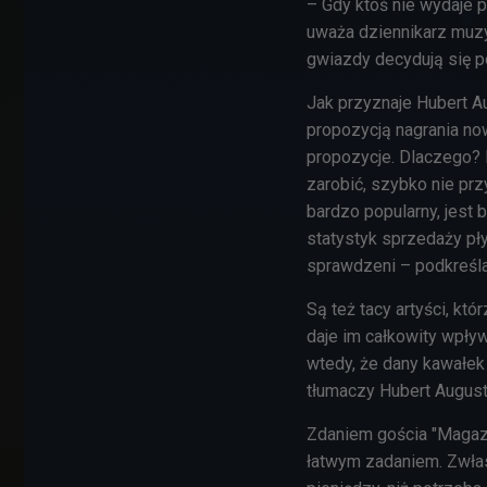
– Gdy ktoś nie wydaje p
uważa dziennikarz muz
gwiazdy decydują się p
Jak przyznaje Hubert Au
propozycją nagrania now
propozycje. Dlaczego? 
zarobić, szybko nie prz
bardzo popularny, jest
statystyk sprzedaży płyt
sprawdzeni – podkreśl
Są też tacy artyści, k
daje im całkowity wpływ
wtedy, że dany kawałek 
tłumaczy Hubert August
Zdaniem gościa "Magaz
łatwym zadaniem. Zwłas