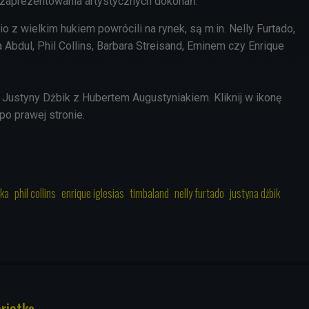
a zaprezentowania artystycznych dokonań.
io z wielkim hukiem powrócili na rynek, są m.in. Nelly Furtado,
 Abdul, Phil Collins, Barbara Streisand, Eminem czy Enrique
ustyny Dżbik z Hubertem Augustyniakiem. Kliknij w ikonę
po prawej stronie.
ka
phil collins
enrique iglesias
timbaland
nelly furtado
justyna dżbik
riatkę