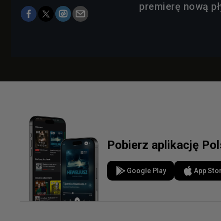
premierę nową pł
Pobierz aplikację Po
Google Play
App Sto