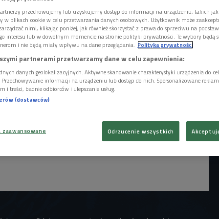
artnerzy przechowujemy lub uzyskujemy dostęp do informacji na urządzeniu, takich jak
ory w plikach cookie w celu przetwarzania danych osobowych. Użytkownik może zaakcep
arządzać nimi, klikając poniżej, jak również skorzystać z prawa do sprzeciwu na podsta
go interesu lub w dowolnym momencie na stronie polityki prywatności. Te wybory będą 
nerom i nie będą miały wpływu na dane przeglądania.
Polityka prywatności
szymi partnerami przetwarzamy dane w celu zapewnienia:
dnych danych geolokalizacyjnych. Aktywne skanowanie charakterystyki urządzenia do ce
i. Przechowywanie informacji na urządzeniu lub dostęp do nich. Spersonalizowane reklamy 
m i treści, badnie odbiorców i ulepszanie usług.
nerów (dostawców)
a zaawansowane
Odrzucenie wszystkich
Akceptuj