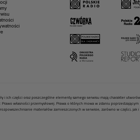
ocji
amy
rwisu
atności
ywatności
we
riały i ich części oraz poszczególne elementy samego serwisu mają charakter utwor
r. Prawo własności przemysłowej. Prawa o których mowa w zdaniu poprzedzającym pr
 rozpowszechnianie materiałów zamieszczonych w serwisie, zarówno w części, jak i