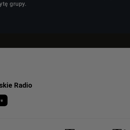
ytę grupy.
lskie Radio
re