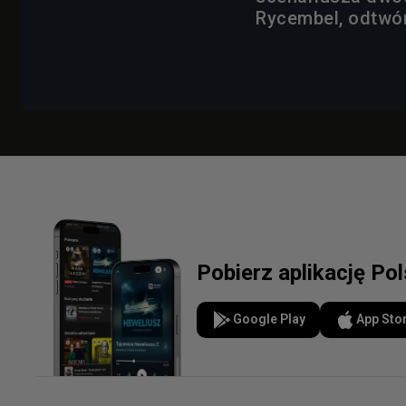
Rycembel, odtwórc
Pobierz aplikację Po
Google Play
App Sto