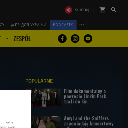
shopping_cart


SŁUCHAJ

ICY
ПР ДЛЯ УКРАЇНИ
PODCASTY
Y
ZESPÓŁ
POPULARNE
Film dokumentalny o
powrocie Linkin Park
trafi do kin
Amyl and the Sniffers
 unikalne
zapowiadają koncertowy
tować swoje