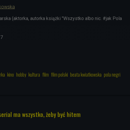
tkowska
ka (aktorka, autorka książki "Wszystko albo nic. #jak Pola
17
rka
kino
hobby
kultura
film
film polski
beata kwiatkowska
pola negri
serial ma wszystko, żeby być hitem