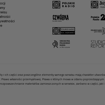
ocji
amy
rwisu
atności
ywatności
we
riały i ich części oraz poszczególne elementy samego serwisu mają charakter utwor
r. Prawo własności przemysłowej. Prawa o których mowa w zdaniu poprzedzającym pr
 rozpowszechnianie materiałów zamieszczonych w serwisie, zarówno w części, jak i