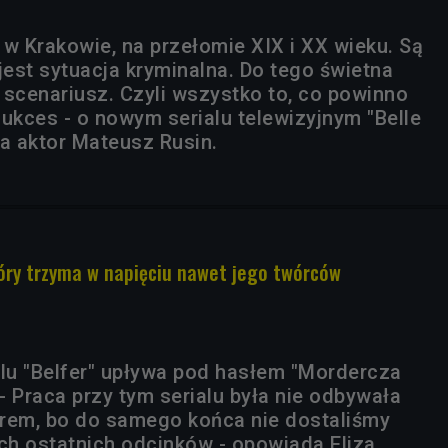
ę w Krakowie, na przełomie XIX i XX wieku. Są
jest sytuacja kryminalna. Do tego świetna
 scenariusz. Czyli wszystko to, co powinno
kces - o nowym serialu telewizyjnym "Belle
 aktor Mateusz Rusin.
który trzyma w napięciu nawet jego twórców
alu "Belfer" upływa pod hasłem "Mordercza
 - Praca przy tym serialu była nie odbywała
rem, bo do samego końca nie dostaliśmy
h ostatnich odcinków - opowiada Eliza