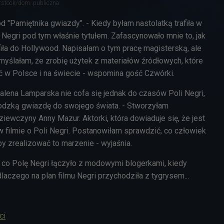
erstock/dom. publiczna
 "Pamiętnika gwiazdy". - Kiedy byłam nastolatką trafiła w
i Negri pod tym właśnie tytułem. Zafascynowało mnie to, jak
iła do Hollywood. Napisałam o tym pracę magisterską, ale
myślałam, że zrobię użytek z materiałów źródłowych, które
ć w Polsce i na świecie - wspomina gość Czwórki.
lena Lamparska nie cofa się jednak do czasów Poli Negri,
odzką gwiazdę do swojego świata. - Stworzyłam
iewczyny Anny Mazur. Aktorki, która dowiaduje się, że jest
 w filmie o Poli Negri. Postanowiłam sprawdzić, co człowiek
eby zrealizować to marzenie - wyjaśnia.
, co Polę Negri łączyło z modowymi blogerkami, kiedy
 dlaczego na plan filmu Negri przychodziła z tygrysem...
ci