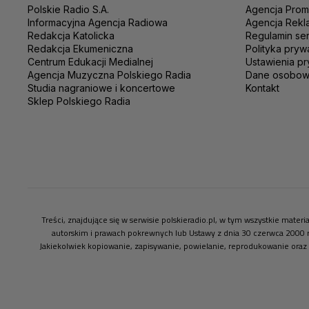
Polskie Radio S.A.
Agencja Prom
Informacyjna Agencja Radiowa
Agencja Rekl
Redakcja Katolicka
Regulamin se
Redakcja Ekumeniczna
Polityka pryw
Centrum Edukacji Medialnej
Ustawienia pr
Agencja Muzyczna Polskiego Radia
Dane osobo
Studia nagraniowe i koncertowe
Kontakt
Sklep Polskiego Radia
Treści, znajdujące się w serwisie polskieradio.pl, w tym wszystkie mate
autorskim i prawach pokrewnych lub Ustawy z dnia 30 czerwca 2000 
Jakiekolwiek kopiowanie, zapisywanie, powielanie, reprodukowanie oraz