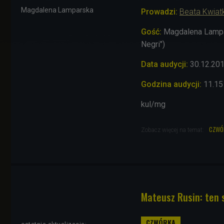
Magdalena Lamparska
Prowadzi:
Beata Kwia
Gość:
Magdalena Lampars
Negri")
Data audycji:
30
.12.20
Godzina audycji:
11.15
kul/mg
czwó
Zobacz więcej na temat:
Mateusz Rusin: ten 