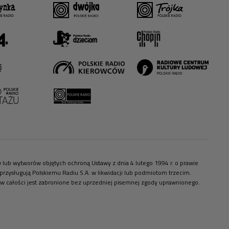
ów lub wytworów objętych ochroną Ustawy z dnia 4 lutego 1994 r. o prawie
zysługują Polskiemu Radiu S.A. w likwidacji lub podmiotom trzecim.
 w całości jest zabronione bez uprzedniej pisemnej zgody uprawnionego.