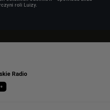
zyni roli Luizy.
lskie Radio
re