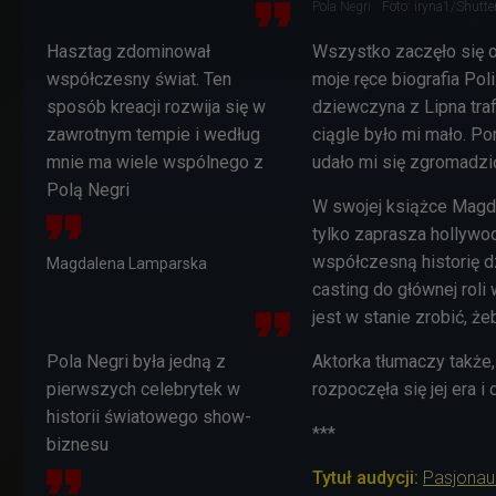
Pola Negri
Foto: iryna1/Shutt
Hasztag zdominował
Wszystko zaczęło się od
współczesny świat. Ten
moje ręce biografia Pol
sposób kreacji rozwija się w
dziewczyna z Lipna traf
zawrotnym tempie i według
ciągle było mi mało. Po
mnie ma wiele wspólnego z
udało mi się zgromadzi
Polą Negri
W swojej książce Magda
tylko zaprasza hollywo
współczesną historię dz
Magdalena Lamparska
casting do głównej roli
jest w stanie zrobić, ż
Pola Negri była jedną z
Aktorka tłumaczy także
pierwszych celebrytek w
rozpoczęła się jej era i
historii światowego show-
***
biznesu
Tytuł audycji:
Pasjonau