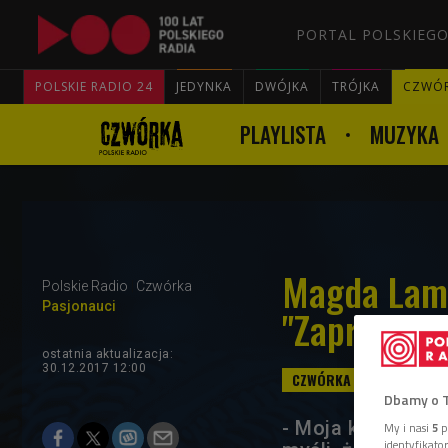
PORTAL POLSKIEGO
POLSKIE RADIO 24
JEDYNKA
DWÓJKA
TRÓJKA
CZWÓ
PLAYLISTA
MUZYKA
Magda Lamp
Polskie Radio
Czwórka
Pasjonauci
"Zaprosiła
ostatnia aktualizacja:
30.12.2017 12:00
Dbamy o 
- Moja książka r
My i nasi
5
p
identyfikat