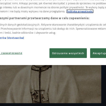
ie jest usłane różami. Tymczasem przykład
arządzać nimi, klikając poniżej, jak również skorzystać z prawa do sprzeciwu na podsta
uje, że można mieć wszystko i tak naprawdę
go interesu lub w dowolnym momencie na stronie polityki prywatności. Te wybory będą 
powiada Magdalena Lamparska, aktorka i
nerom i nie będą miały wpływu na dane przeglądania.
Polityka prywatności
Wszystko albo nic. #jak Pola Negri"
szymi partnerami przetwarzamy dane w celu zapewnienia:
dnych danych geolokalizacyjnych. Aktywne skanowanie charakterystyki urządzenia do ce
i. Przechowywanie informacji na urządzeniu lub dostęp do nich. Spersonalizowane reklamy 
m i treści, badnie odbiorców i ulepszanie usług.
nerów (dostawców)
a zaawansowane
Odrzucenie wszystkich
Akceptuj