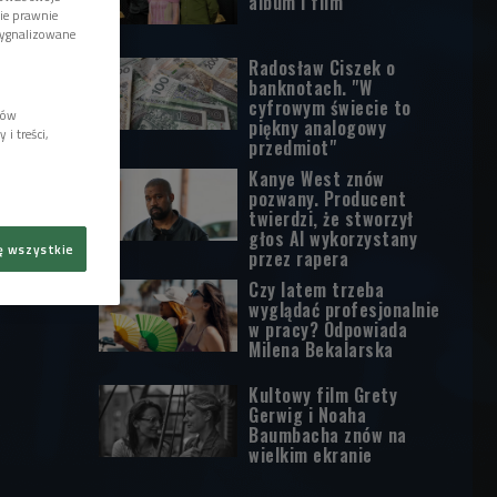
album i film
wie prawnie
sygnalizowane
Radosław Ciszek o
banknotach. "W
cyfrowym świecie to
lów
piękny analogowy
i treści,
przedmiot"
Kanye West znów
pozwany. Producent
twierdzi, że stworzył
głos AI wykorzystany
ę wszystkie
przez rapera
Czy latem trzeba
wyglądać profesjonalnie
w pracy? Odpowiada
Milena Bekalarska
Kultowy film Grety
Gerwig i Noaha
Baumbacha znów na
wielkim ekranie