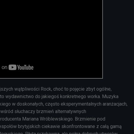
szych wątpliwości Rock, choć to pojęcie zbyt ogólne,
 to wydawnictwo do jakiegoś konkretnego worka. Muzyka
kiego w doskonałych, często eksperymentalnych aranżacjach,
 wśród słuchaczy brzmień alternatywnych
i producenta Mariana Wróblewskiego. Brzmienie pod
społów brytyjskich ciekawie skonfrontowane z całą gamą
oguckiego. Płyta ryzykowna, ale pełna dobrych utworów,