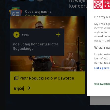
Dźwięku"! Zobacz
koncert!
Obserwuj nas na
GALERIA
Google News
Dbamy o 
My i nasi
5
p
1 plik
AUDIO
identyfikat
wybory lub z


43'02
uzasadnione
naszym part
Posłuchaj koncertu Piotra
Wraz z na
Roguckiego
Użycie dokła
identyfikacj
pomiar rekla
Lista part

Piotr Rogucki solo w Czwórce
Ustawieni
więcej
