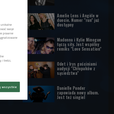
Amelie Lens i Angèle w
duecie. Numer "run" już
dostępny
 unikalne
tować swoje
wie prawnie
sygnalizowane
Madonna i Kylie Minogue
łączą siły. Jest wspólny
remiks "Love Sensation"
lów
i treści,
Odet i Irys gościniami
audycji "Chłopaków z
sąsiedztwa"
ę wszystkie
Danielle Ponder
zapowiada nowy album.
Jest też singiel