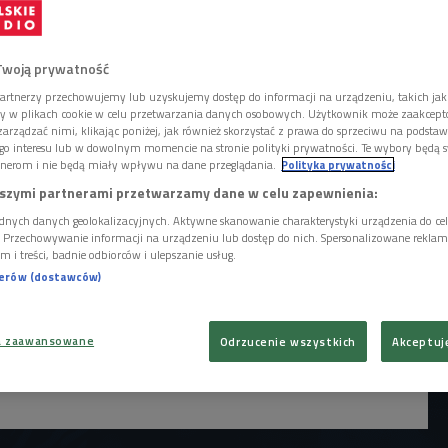
cie ich ponad czterdziestominutowy
Twoją prywatność
artnerzy przechowujemy lub uzyskujemy dostęp do informacji na urządzeniu, takich jak
ory w plikach cookie w celu przetwarzania danych osobowych. Użytkownik może zaakcep
arządzać nimi, klikając poniżej, jak również skorzystać z prawa do sprzeciwu na podsta
go interesu lub w dowolnym momencie na stronie polityki prywatności. Te wybory będą 
nerom i nie będą miały wpływu na dane przeglądania.
Polityka prywatności
szymi partnerami przetwarzamy dane w celu zapewnienia:
dnych danych geolokalizacyjnych. Aktywne skanowanie charakterystyki urządzenia do ce
i. Przechowywanie informacji na urządzeniu lub dostęp do nich. Spersonalizowane reklamy 
m i treści, badnie odbiorców i ulepszanie usług.
nerów (dostawców)
a zaawansowane
Odrzucenie wszystkich
Akceptuj