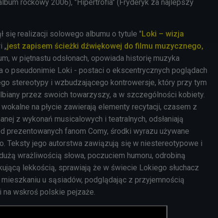
album rockowy 2006), "Hipertrofia" (Fryderyk za najlepszy
ł się realizacji solowego albumu o tytule "
Loki – wizja
i „
jest zapisem ścieżki dźwiękowej do filmu muzycznego,
bum, w piętnastu odsłonach, opowiada historię muzyka
a o pseudonimie Loki - postaci o ekscentrycznych poglądach
ego stereotypy i wzbudzającego kontrowersje, który przy tym
elbiany przez swoich towarzyszy, a w szczególności kobiety.
e wokalne na płycie zawierają elementy recytacji, czasem z
anej z wykonań musicalowych i teatralnych, odsłaniają
od prezentowanych fanom Comy, środki wyrazu używane
o. Teksty jego autorstwa zawiązują się w niestereotypowe i
dużą wrażliwością słowa, poczuciem humoru, odrobiną
kakującą lekkością, sprawiają że w świecie Lokiego słuchacz
 w mieszkaniu u sąsiadów, podglądając z przyjemnością
i na wskroś polskie pejzaże.