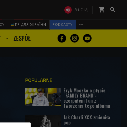
shopping_cart


SŁUCHAJ

ICY
ПР ДЛЯ УКРАЇНИ
PODCASTY
Y
ZESPÓŁ
POPULARNE
Eryk Moczko o płycie
"FAMILY BRAND":
czerpałem fun z
tworzenia tego albumu
Jak Charli XCX zmieniła
pop