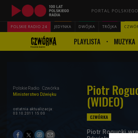
PORTAL POLSKIEGO
POLSKIE RADIO 24
JEDYNKA
DWÓJKA
TRÓJKA
CZWÓ
PLAYLISTA
MUZYKA
Piotr Rogu
Polskie Radio
Czwórka
Ministerstwo Dźwięku
(WIDEO)
ostatnia aktualizacja:
03.10.2011 15:00
Piotr Rogucki wra