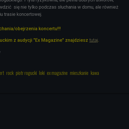
wdzić się nie tylko podczas słuchania w domu, ale również
u trasie koncertowej.
ania/obejrzenia koncertu!!!
uckim z audycji "Ex Magazine" znajdziesz
tutaj
.
e
ert
rock
piotr rogucki
loki
ex magazine
mieszkanie
kawa