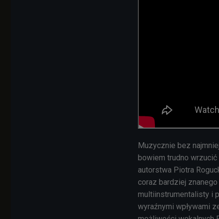
Muzycznie bez najmniej
bowiem trudno wrzucić
autorstwa Piotra Roguc
coraz bardziej znanego
multiinstrumentalisty 
wyraźnymi wpływami ze
możliwości wokalnych R