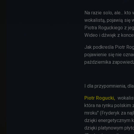
Na razie solo, ale... k
wokalistą, pojawią się
Piotra Roguckiego z je
Wideo i dźwięk z koncer
Jak podkreśla Piotr Rog
pojawienie się nie ozn
października zapowiedz
I dla przypomnienia, dla
Piotr Rogucki,
wokalis
która na rynku polskim
mroku" (Fryderyk za na
dzięki energetycznym k
dzięki platynowym płyt