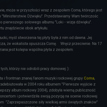
to wie, może w przyszłości wraz z zespołem Coma, którego jest
 w "Ministerstwie Dźwięku". Przedstawiamy Wam twórczośc
go pierwszego solowego albumu "Loki - wizja dźwięku".
tu znajdziecie obok artykułu.
ucki, myśl stworzenia tej płyty była z nim od dawna. Jej
acza, że wokalista opuszcza Comę.
Wręcz przeciwnie. Na 17
iana jest kolejna wspólna płyta z zespołem.
 tych, którzy nie odrobili pracy domowej :) :
ta i frontman znanej fanom muzyki rockowej grupy
Coma
,
 zadebiutowała w 2004 roku albumem "Pierwsze wyjście z
jlepszy album rockowy 2004), zdobyła wierną publiczność
oncertom i potwierdziła swoją pozycję na scenie rockowej
om "Zaprzepaszczone siły wielkiej armii świętych znaków"