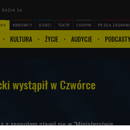
 RADIA SA
RKA
KIEROWCY
DZIECI
TEATR
CHOPIN
PR DLA ZAGRAN
KULTURA
ŻYCIE
AUDYCJE
PODCAST

cki wystąpił w Czwórce
z z zespołem stawił się w "Ministerstwie