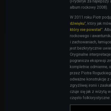
(Fryderyk za najlepszy 
album rockowy 2008).
W 2011 roku Piotr podją
dźwięku
", który jak mów
który nie powstał
”. Al
rockowego i awanturnik
i zachowaniach, łamiąc
jest bezkrytycznie uwi
Oryginalne interpretacj
pogranicza ekspresji zn
kompletnie odmienne, 
przez Piotra Roguckieg
odważne konstrukcje z 
zgryźliwej ironii i zas
czuje się jak z wizytą
często folklorystyczne 