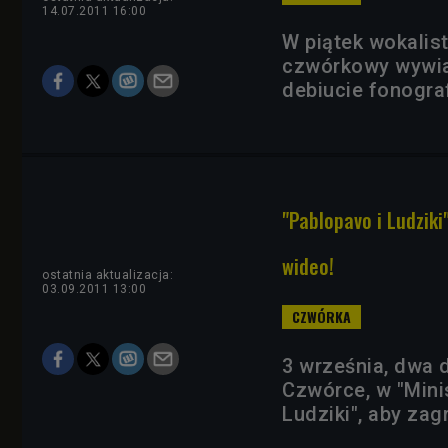
14.07.2011 16:00
W piątek wokalis
czwórkowy wywia
debiucie fonogra
"Pablopavo i Ludziki
wideo!
ostatnia aktualizacja:
03.09.2011 13:00
3 września, dwa 
Czwórce, w "Minis
Ludziki", aby zag