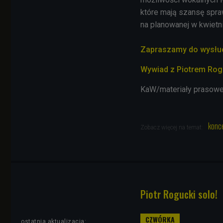
które mają szansę spra
na planowanej w kwietni
Zapraszamy do wysłuch
Wywiad z Piotrem Rog
KaW/materiały prasow
konc
Zobacz więcej na temat:
Piotr Rogucki solo!
ostatnia aktualizacja: