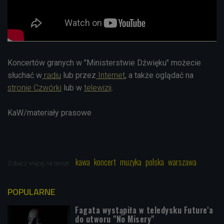
Koncertów granych w "Ministerstwie Dźwięku" możecie
słuchać w
radiu
lub przez
Internet
, a także oglądać na
stronie Czwórki
lub w
telewizji
.
KaW/materiały prasowe
kawa
koncert
muzyka
polska
warszawa
Zobacz więcej na temat:
POPULARNE
Fagata wystąpiła w teledysku Future'a
do utworu "No Misery"