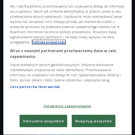
My i nasi
5
partnerzy przechowujemy lub uzyskujemy dostęp do informacji
na urządzeniu, takich jak unikalne identyfikatory w plikach cookie w celu
przetwarzania danych osobowych. Użytkownik może zaakceptować swoje
wybory lub zarządzać nimi, klikając poniżej, jak również skorzystać z
prawa do sprzeciwu na podstawie prawnie uzasadnionego interesu lub w
dowolnym momencie na stronie polityki prywatności. Te wybory będą
sygnalizowane naszym partnerom i nie będą miały wpływu na dane
przeglądania.
Polityka prywatności
Wraz z naszymi partnerami przetwarzamy dane w celu
zapewnienia:
Użycie dokładnych danych geolokalizacyjnych. Aktywne skanowanie
Pablopavo i Ludziki
Foto: Wojciech Adam Jurzyk
charakterystyki urządzenia do celów identyfikacji. Przechowywanie
informacji na urządzeniu lub dostęp do nich. Spersonalizowane reklamy i
GALERIA
treści, pomiar reklam i treści, badnie odbiorców i ulepszanie usług.
Lista partnerów (dostawców)
Ustawienia zaawansowane
Odrzucenie wszystkich
Akceptuję wszystkie