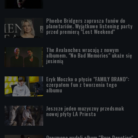
Phoebe Bridgers zaprasza fanów do
planetariów. Wyjątkowe listening party
przed premierą "Lost Weekend"
The Avalanches wracają z nowym
albumem. "No Bad Memories" ukaże się
jesienią
Eryk Moczko o płycie "FAMILY BRAND":
czerpałem fun z tworzenia tego
albumu
Jeszcze jeden muzyczny przedsmak
nowej płyty LA Priesta
Overmono wydali album "Pure Devotion"