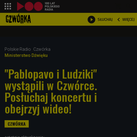
shopping_cart



WIĘCEJ
SŁUCHAJ

Polskie Radio
Czwórka
Ministerstwo Dźwięku
"Pablopavo i Ludziki"
wystąpili w Czwórce.
Posłuchaj koncertu i
obejrzyj wideo!