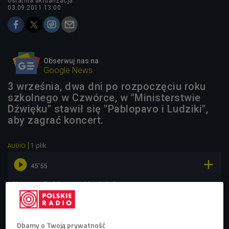
ostatnia aktualizacja:
03.09.2011 13:00
Obserwuj nas na
Google News
3 września, dwa dni po rozpoczęciu roku
szkolnego w Czwórce, w "Ministerstwie
Dźwięku" stawił się "Pablopavo i Ludziki",
aby zagrać koncert.
1 plik
AUDIO


45'55
Koncert Pablopavo i Ludzików
Dbamy o Twoją prywatność