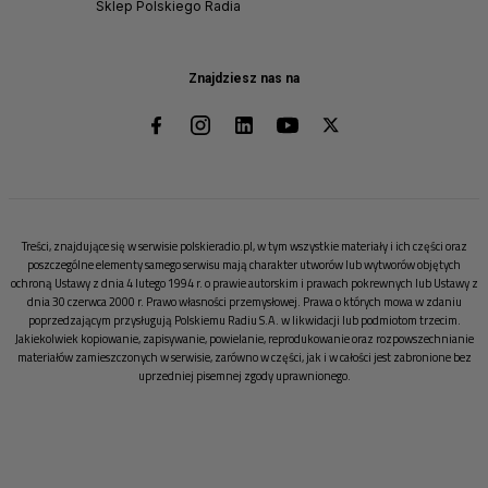
Sklep Polskiego Radia
Znajdziesz nas na
Treści, znajdujące się w serwisie polskieradio.pl, w tym wszystkie materiały i ich części oraz
poszczególne elementy samego serwisu mają charakter utworów lub wytworów objętych
ochroną Ustawy z dnia 4 lutego 1994 r. o prawie autorskim i prawach pokrewnych lub Ustawy z
dnia 30 czerwca 2000 r. Prawo własności przemysłowej. Prawa o których mowa w zdaniu
poprzedzającym przysługują Polskiemu Radiu S.A. w likwidacji lub podmiotom trzecim.
Jakiekolwiek kopiowanie, zapisywanie, powielanie, reprodukowanie oraz rozpowszechnianie
materiałów zamieszczonych w serwisie, zarówno w części, jak i w całości jest zabronione bez
uprzedniej pisemnej zgody uprawnionego.