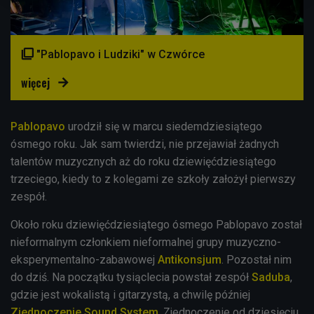

"Pablopavo i Ludziki" w Czwórce
więcej

Pablopavo
urodził się w marcu siedemdziesiątego
ósmego roku. Jak sam twierdzi, nie przejawiał żadnych
talentów muzycznych aż do roku dziewięćdziesiątego
trzeciego, kiedy to z kolegami ze szkoły założył pierwszy
zespół.
Około roku dziewięćdziesiątego ósmego Pablopavo został
nieformalnym członkiem nieformalnej grupy muzyczno-
eksperymentalno-zabawowej
Antikonsjum
. Pozostał nim
do dziś. Na początku tysiąclecia powstał zespół
Saduba
,
gdzie jest wokalistą i gitarzystą, a chwilę później
Zjednoczenie Sound System
. Zjednoczenie od dziesięciu