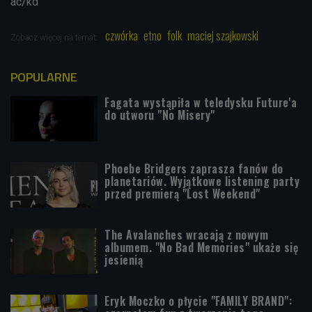
ac/kd
czwórka
etno
folk
maciej szajkowski
Zobacz więcej na temat:
POPULARNE
Fagata wystąpiła w teledysku Future'a
do utworu "No Misery"
Phoebe Bridgers zaprasza fanów do
planetariów. Wyjątkowe listening party
przed premierą "Lost Weekend"
The Avalanches wracają z nowym
albumem. "No Bad Memories" ukaże się
jesienią
Eryk Moczko o płycie "FAMILY BRAND":