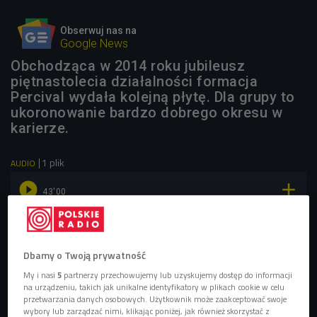
Obserwuj nas na
Google News
Obchodząca w 2014 roku jubileusz
piętnastolecia działalności formacja
Percival wydała kolejną płytę. Dla grupy to
ukoronowanie bardzo dobrego okresu w
karierze.
1 plik
AUDIO


43'00
Płyta "Slava! Pieśni Słowian Wschodnich" to druga część
tryptyku, który Percival ukończy w 2016 roku
(Czwórka/Folk Off)
Dbamy o Twoją prywatność
My i nasi
5
partnerzy przechowujemy lub uzyskujemy dostęp do informacji
na urządzeniu, takich jak unikalne identyfikatory w plikach cookie w celu
przetwarzania danych osobowych. Użytkownik może zaakceptować swoje
wybory lub zarządzać nimi, klikając poniżej, jak również skorzystać z