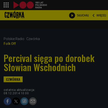
shopping_cart



WIĘCEJ
SŁUCHAJ

Polskie Radio
Czwórka
Folk Off
Percival sięga po dorobek
Słowian Wschodnich
ostatnia aktualizacja:
08.12.2014 10:00