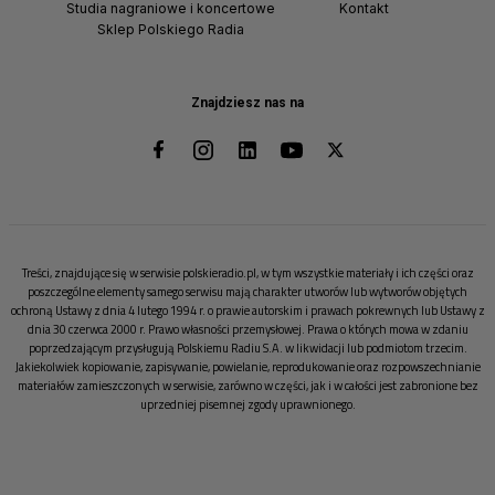
Studia nagraniowe i koncertowe
Kontakt
Sklep Polskiego Radia
Znajdziesz nas na
Treści, znajdujące się w serwisie polskieradio.pl, w tym wszystkie materiały i ich części oraz
poszczególne elementy samego serwisu mają charakter utworów lub wytworów objętych
ochroną Ustawy z dnia 4 lutego 1994 r. o prawie autorskim i prawach pokrewnych lub Ustawy z
dnia 30 czerwca 2000 r. Prawo własności przemysłowej. Prawa o których mowa w zdaniu
poprzedzającym przysługują Polskiemu Radiu S.A. w likwidacji lub podmiotom trzecim.
Jakiekolwiek kopiowanie, zapisywanie, powielanie, reprodukowanie oraz rozpowszechnianie
materiałów zamieszczonych w serwisie, zarówno w części, jak i w całości jest zabronione bez
uprzedniej pisemnej zgody uprawnionego.