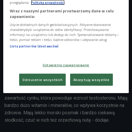
przeglądania.
Polityka prywatności
Wraz z naszymi partnerami przetwarzamy dane w celu
zapewnienia:
Użycie dokładnych danych geolokalizacyjnych. Aktywne skanowanie
charakterystyki urządzenia do celów identyfikacji. Przechowywanie
informacji na urządzeniu lub dostęp do nich. Spersonalizowane reklamy i
treści, pomiar reklam i treści, badnie odbiorców i ulepszanie usług.
Lista partnerów (dostawców)
Ustawienia zaawansowane
Ostrygi, najcenniejsze mięczaki jadalne, obecne są w kuchni już co najmniej od
starożytności
Foto: pixabay.com/Unsplash/domena publiczna
Odrzucenie wszystkich
Akceptuję wszystkie
- Ostrygi są znane od tysięcy lat - mówi kucharz David
Gaboriaud. - Są też afrodyzjakiem, ze względu na wysoką
zawartość cynku, która powoduje wzrost testosteronu. Mają
bardzo dużo witamin i minerałów, co wpływa korzystnie na
zdrowie. Mają lekko morski posmak i bardzo ciekawą
słodkość, czuć w nich też orzechową nutę - dodaje.