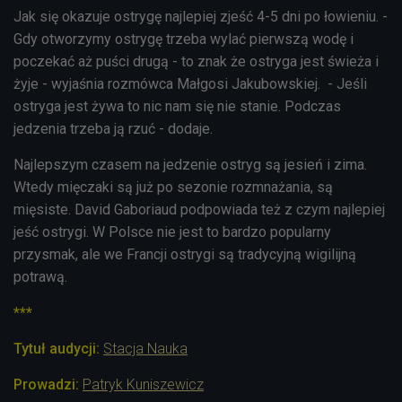
Jak się okazuje ostrygę najlepiej zjeść 4-5 dni po łowieniu. -
Gdy otworzymy ostrygę trzeba wylać pierwszą wodę i
poczekać aż puści drugą - to znak że ostryga jest świeża i
żyje - wyjaśnia rozmówca Małgosi Jakubowskiej. - Jeśli
ostryga jest żywa to nic nam się nie stanie. Podczas
jedzenia trzeba ją rzuć - dodaje.
Najlepszym czasem na jedzenie ostryg są jesień i zima.
Wtedy mięczaki są już po sezonie rozmnażania, są
mięsiste.
David Gaboriaud podpowiada też z czym najlepiej
jeść ostrygi. W Polsce nie jest to bardzo popularny
przysmak, ale we Francji ostrygi są tradycyjną wigilijną
potrawą.
***
Tytuł audycji:
Stacja Nauka
Prowadzi:
Patryk Kuniszewicz