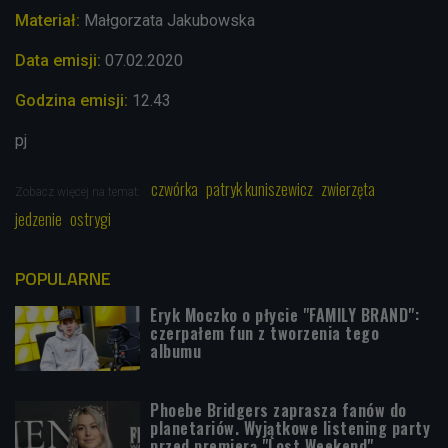
Materiał:
Małgorzata Jakubowska
Data emisji:
07.02
.2020
Godzina emisji:
12.43
pj
czwórka
patryk kuniszewicz
zwierzęta
Zobacz więcej na temat:
jedzenie
ostrygi
POPULARNE
Eryk Moczko o płycie "FAMILY BRAND":
czerpałem fun z tworzenia tego
albumu
Phoebe Bridgers zaprasza fanów do
planetariów. Wyjątkowe listening party
przed premierą "Lost Weekend"