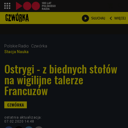
shopping_cart



WIĘCEJ
SŁUCHAJ

Polskie Radio
Czwórka
Stacja Nauka
Ostrygi - z biednych stołów
na wigilijne talerze
Francuzów
ostatnia aktualizacja:
07.02.2020 14:48