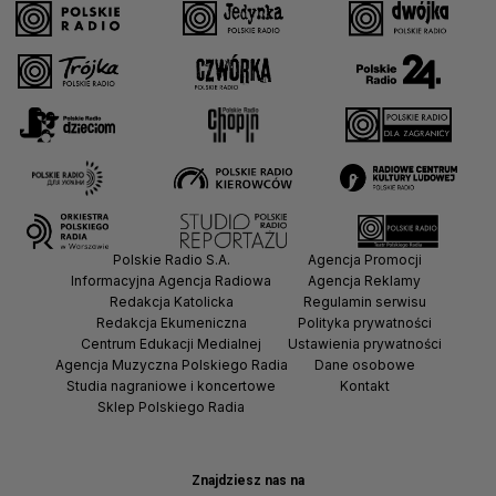
Polskie Radio S.A.
Agencja Promocji
Informacyjna Agencja Radiowa
Agencja Reklamy
Redakcja Katolicka
Regulamin serwisu
Redakcja Ekumeniczna
Polityka prywatności
Centrum Edukacji Medialnej
Ustawienia prywatności
Agencja Muzyczna Polskiego Radia
Dane osobowe
Studia nagraniowe i koncertowe
Kontakt
Sklep Polskiego Radia
Znajdziesz nas na