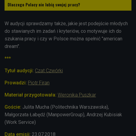
Dlaczego Polacy nie lubią swojej pracy?
W audycji sprawdzamy także, jakie jest podejście młodych
do stawianych im zadań i kryteriów, co motywuje ich do
szukania pracy i czy w Polsce można spełnić "american
dream".
***
Tytuł audycji:
Czat Czwórki
Prowadzi:
Piotr Firan
Materiał przygotowała:
Weronika Puszkar
Goście:
Julita Mucha (Politechnika Warszawska),
Małgorzata Łabędź (ManpowerGroup), Andrzej Kubisiak
(Work Service)
Data emisji:
23.07.2018