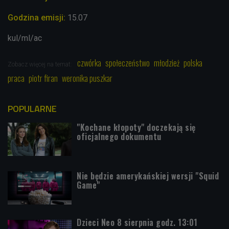
Godzina emisji:
15.07
kul/ml/ac
czwórka
społeczeństwo
młodzież
polska
Zobacz więcej na temat:
praca
piotr firan
weronika puszkar
POPULARNE
"Kochane kłopoty" doczekają się
oficjalnego dokumentu
Nie będzie amerykańskiej wersji "Squid
Game"
Dzieci Neo 8 sierpnia godz. 13:01