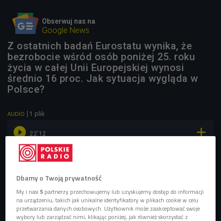
Obserwuj nas na
Google News
Z ostatnich badań Eurostatu wynika, że
bezrobocie wśród osób poniżej 25. roku
życia w całej Unii Europejskiej wynosi
średnio 16 proc. Jak sytuacja wygląda w
Polsce?
1 plik
AUDIO


22'12
Czy rynek pracy jest przyjazny dla młodych Polaków?
(Czat Czwórki/Czwórka)
Dbamy o Twoją prywatność
My i nasi
5
partnerzy przechowujemy lub uzyskujemy dostęp do informacji
na urządzeniu, takich jak unikalne identyfikatory w plikach cookie w celu
przetwarzania danych osobowych. Użytkownik może zaakceptować swoje
wybory lub zarządzać nimi, klikając poniżej, jak również skorzystać z