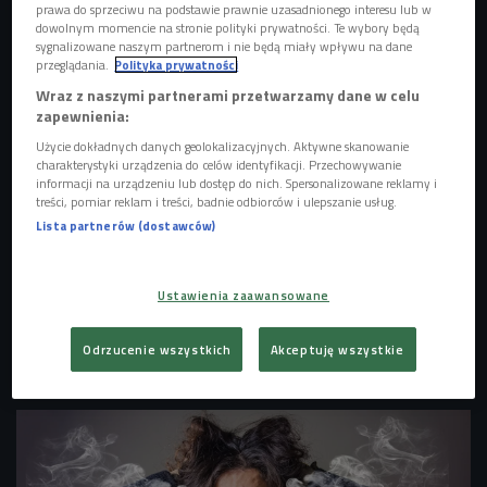
prawa do sprzeciwu na podstawie prawnie uzasadnionego interesu lub w
dowolnym momencie na stronie polityki prywatności. Te wybory będą
sygnalizowane naszym partnerom i nie będą miały wpływu na dane
przeglądania.
Polityka prywatności
Wraz z naszymi partnerami przetwarzamy dane w celu
zapewnienia:
Użycie dokładnych danych geolokalizacyjnych. Aktywne skanowanie
charakterystyki urządzenia do celów identyfikacji. Przechowywanie
informacji na urządzeniu lub dostęp do nich. Spersonalizowane reklamy i
treści, pomiar reklam i treści, badnie odbiorców i ulepszanie usług.
(zdj. ilustracyjne)
Foto: Comfreak/Pixabay/dom. publiczna
Lista partnerów (dostawców)
- Młodzi ludzie także w Polsce dopiero zaczynają karierę
zawodową i wielu z nich nie wie jeszcze, w którą stronę
Ustawienia zaawansowane
podążać - wyjaśnia
Andrzej Kubisiak z Work Service. - Na
dodatek nasz system edukacji nie przygotowuje
Odrzucenie wszystkich
Akceptuję wszystkie
absolwentów do płynnego przejścia z etapu uczenia się na
etap pracy - dodaje.