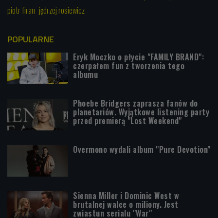
piotr firan
jędrzej rosiewicz
POPULARNE
Eryk Moczko o płycie "FAMILY BRAND":
czerpałem fun z tworzenia tego
albumu
Phoebe Bridgers zaprasza fanów do
planetariów. Wyjątkowe listening party
przed premierą "Lost Weekend"
Overmono wydali album "Pure Devotion"
Sienna Miller i Dominic West w
brutalnej walce o miliony. Jest
zwiastun serialu "War"