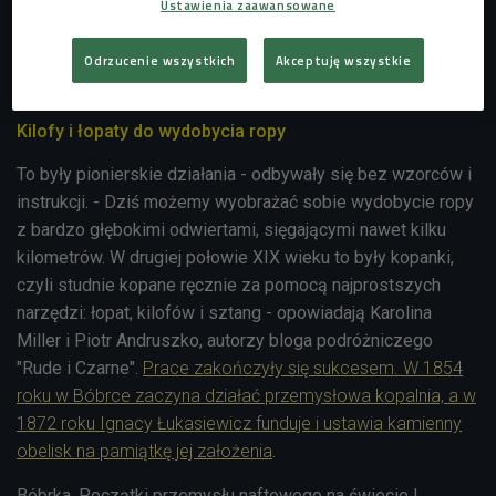
Ustawienia zaawansowane
rozpocząć pierwsze prace górnicze mające na celu
poszukiwanie złóż ropy naftowej - opowiada Barbara
Odrzucenie wszystkich
Akceptuję wszystkie
Olejarz, dyrektor Muzeum Przemysłu Naftowego i
Gazowniczego.
Kilofy i łopaty do wydobycia ropy
To były pionierskie działania - odbywały się bez wzorców i
instrukcji. - Dziś możemy wyobrażać sobie wydobycie ropy
z bardzo głębokimi odwiertami, sięgającymi nawet kilku
kilometrów. W drugiej połowie XIX wieku to były kopanki,
czyli studnie kopane ręcznie za pomocą najprostszych
narzędzi: łopat, kilofów i sztang - opowiadają Karolina
Miller i Piotr Andruszko, autorzy bloga podróżniczego
"Rude i Czarne".
Prace zakończyły się sukcesem. W 1854
roku w Bóbrce zaczyna działać przemysłowa kopalnia, a w
1872 roku Ignacy Łukasiewicz funduje i ustawia kamienny
obelisk na pamiątkę jej założenia
.
Bóbrka. Początki przemysłu naftowego na świecie |