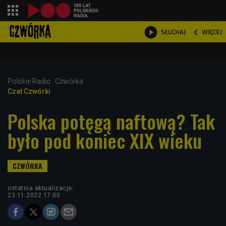
shopping_cart



WIĘCEJ
SŁUCHAJ

Polskie Radio
Czwórka
Czat Czwórki
Polska potęgą naftową? Tak
było pod koniec XIX wieku
ostatnia aktualizacja:
23.11.2022 17:00