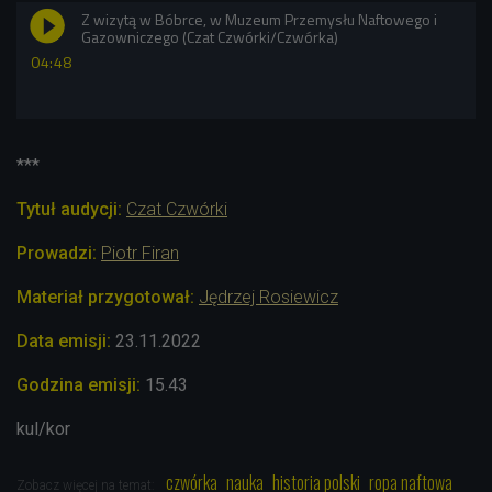
Z wizytą w Bóbrce, w Muzeum Przemysłu Naftowego i
Gazowniczego (Czat Czwórki/Czwórka)
04:48
***
Tytuł audycji:
Czat Czwórki
Prowadzi:
Piotr Firan
Materiał przygotował:
Jędrzej Rosiewicz
Data emisji:
23.11.2022
Godzina emisji:
15.43
kul/kor
czwórka
nauka
historia polski
ropa naftowa
Zobacz więcej na temat: