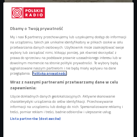
Muzeum Przemysłu Naftowego i Gazowniczego im. Ignacego Łukasiewicza w
Bóbrce znajduje się na terenie kopalni w Bóbrce - najstarszego zakładu
wydobywającego ropę naftową na świecie.
Foto: PAP/Paweł Pawłowski
Dbamy o Twoją prywatność
Naftowy omnibus
My i nasi
5
partnerzy przechowujemy lub uzyskujemy dostęp do informacji
na urządzeniu, takich jak unikalne identyfikatory w plikach cookie w celu
Polski badacz stał się pionierem petrochemii. Jego
przetwarzania danych osobowych. Użytkownik może zaakceptować swoje
wybory lub zarządzać nimi, klikając poniżej, jak również skorzystać z
najbardziej znanym wynalazkiem była lampa naftowa, którą
prawa do sprzeciwu na podstawie prawnie uzasadnionego interesu lub w
później zastąpiła żarówka Edisona. Ale Łukasiewicz był
dowolnym momencie na stronie polityki prywatności. Te wybory będą
sygnalizowane naszym partnerom i nie będą miały wpływu na dane
także współzałożycielem pierwszej kopalni ropy naftowej
przeglądania.
Polityka prywatności
na świecie. Mieściła się one w miejscowości Bóbrka na
Wraz z naszymi partnerami przetwarzamy dane w celu
Podkarpaciu. - Tytus Trzecieski - ziemianin i inicjator tego
zapewnienia:
pomysłu - interesował się ropą naftową, której wycieki
Użycie dokładnych danych geolokalizacyjnych. Aktywne skanowanie
pojawiały się w pobliskim lesie. Postanowił sprowadzić na
charakterystyki urządzenia do celów identyfikacji. Przechowywanie
informacji na urządzeniu lub dostęp do nich. Spersonalizowane reklamy i
te tereny człowieka, który w połowie XIX wieku zasłynął z
treści, pomiar reklam i treści, badnie odbiorców i ulepszanie usług.
tego, że o czarnym złocie wiedział wszystko.
Był to Ignacy
Lista partnerów (dostawców)
Łukasiewicz
. Trzecielski zapoznał go z Karolem Klobassą,
który wyraził zgodę na to, by w 1854 roku w Bóbrce