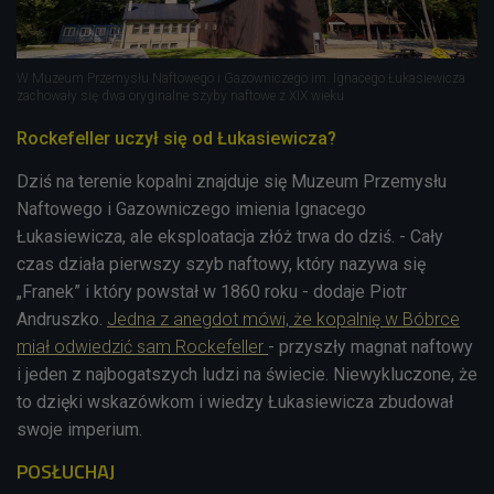
W Muzeum Przemysłu Naftowego i Gazowniczego im. Ignacego Łukasiewicza
zachowały się dwa oryginalne szyby naftowe z XIX wieku
Rockefeller uczył się od Łukasiewicza?
Dziś na terenie kopalni znajduje się Muzeum Przemysłu
Naftowego i Gazowniczego imienia Ignacego
Łukasiewicza, ale eksploatacja złóż trwa do dziś. - Cały
czas działa pierwszy szyb naftowy, który nazywa się
„Franek” i który powstał w 1860 roku - dodaje Piotr
Andruszko.
Jedna z anegdot mówi, że kopalnię w Bóbrce
miał odwiedzić sam Rockefeller
- przyszły magnat naftowy
i jeden z najbogatszych ludzi na świecie. Niewykluczone, że
to dzięki wskazówkom i wiedzy Łukasiewicza zbudował
swoje imperium.
POSŁUCHAJ