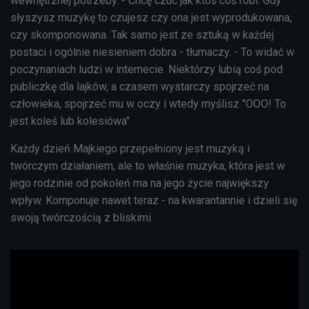
wewnętrznej potrzeby. - Chcę czuć jak ktoś coś robi. Gdy
słyszysz muzykę to czujesz czy ona jest wyprodukowana,
czy skomponowana. Tak samo jest ze sztuką w każdej
postaci i ogólnie niesieniem dobra - tłumaczy. - To widać w
poczynaniach ludzi w internecie. Niektórzy lubią coś pod
publiczkę dla lajków, a czasem wystarczy spojrzeć na
człowieka, spojrzeć mu w oczy i wtedy myślisz "OOO! To
jest koleś lub kolesiówa".
Każdy dzień Majkiego przepełniony jest muzyką i
twórczym działaniem, ale to właśnie muzyka, która jest w
jego rodzinie od pokoleń ma na jego życie największy
wpływ. Komponuje nawet teraz - na kwarantannie i dzieli się
swoją twórczością z bliskimi.