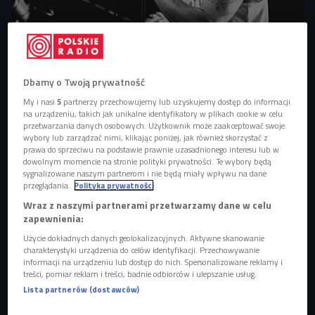
Michał "Majki" Kowalski
Foto: Julia Szyszka
Dbamy o Twoją prywatność
My i nasi
5
partnerzy przechowujemy lub uzyskujemy dostęp do informacji
na urządzeniu, takich jak unikalne identyfikatory w plikach cookie w celu
przetwarzania danych osobowych. Użytkownik może zaakceptować swoje
wybory lub zarządzać nimi, klikając poniżej, jak również skorzystać z
prawa do sprzeciwu na podstawie prawnie uzasadnionego interesu lub w
dowolnym momencie na stronie polityki prywatności. Te wybory będą
sygnalizowane naszym partnerom i nie będą miały wpływu na dane
ZOBACZ WIĘCEJ Serwis specjalny Nieprzeciętni 2021 >>>
przeglądania.
Polityka prywatności
Wraz z naszymi partnerami przetwarzamy dane w celu
zapewnienia:
Startując w konkursie "Wydaj płytę z Będzie głośno" to Majki
Użycie dokładnych danych geolokalizacyjnych. Aktywne skanowanie
i jego grupa Myasta był oceniany. Teraz staje po drugiej
charakterystyki urządzenia do celów identyfikacji. Przechowywanie
stronie i został jurorem w plebiscycie "Nieprzeciętni".
informacji na urządzeniu lub dostęp do nich. Spersonalizowane reklamy i
treści, pomiar reklam i treści, badnie odbiorców i ulepszanie usług.
Plebiscycie adresowanym do młodych ludzi, którzy na co
Lista partnerów (dostawców)
dzień podejmują nietypowe działania, mają nietypowe
zainteresowania i tworzą wyjątkowe rzeczy.