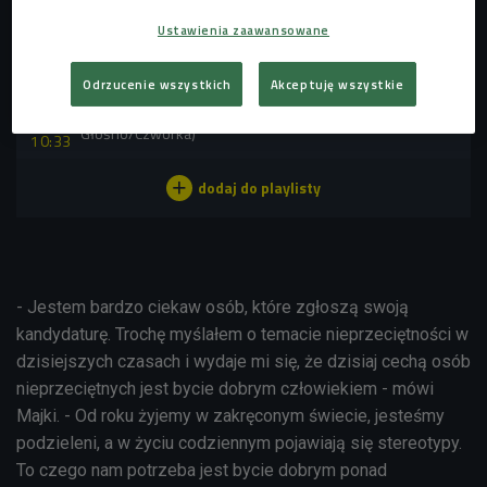
Ustawienia zaawansowane
POSŁUCHAJ
Odrzucenie wszystkich
Akceptuję wszystkie
Michał "Majki" Kowalski opowiada o plebiscycie
"Nieprzęcietni" i nieprzeciętności (Będzie
Głośno/Czwórka)
10:33
- Jestem bardzo ciekaw osób, które zgłoszą swoją
kandydaturę. Trochę myślałem o temacie nieprzeciętności w
dzisiejszych czasach i wydaje mi się, że dzisiaj cechą osób
nieprzeciętnych jest bycie dobrym człowiekiem - mówi
Majki. - Od roku żyjemy w zakręconym świecie, jesteśmy
podzieleni, a w życiu codziennym pojawiają się stereotypy.
To czego nam potrzeba jest bycie dobrym ponad