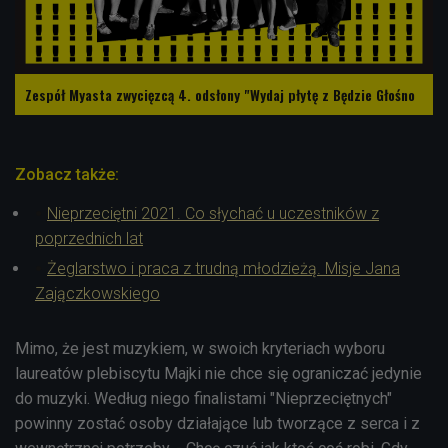
Zespół Myasta zwycięzcą 4. odsłony "Wydaj płytę z Będzie Głośno
Zobacz także:
Nieprzeciętni 2021. Co słychać u uczestników z
poprzednich lat
Żeglarstwo i praca z trudną młodzieżą. Misje Jana
Zajączkowskiego
Mimo, że jest muzykiem, w swoich kryteriach wyboru
laureatów plebiscytu Majki nie chce się ograniczać jedynie
do muzyki. Według niego finalistami "Nieprzeciętnych"
powinny zostać osoby działające lub tworzące z serca i z