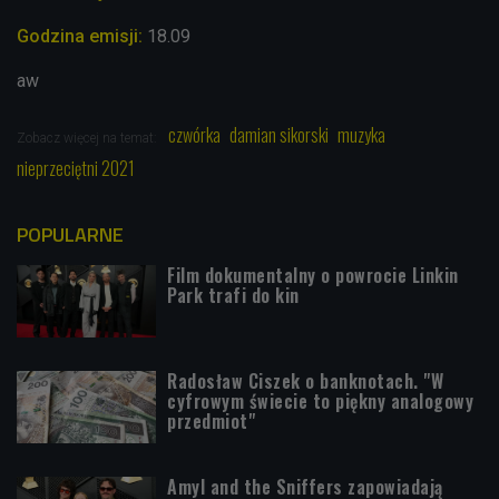
Godzina emisji:
18.09
aw
czwórka
damian sikorski
muzyka
Zobacz więcej na temat:
nieprzeciętni 2021
POPULARNE
Film dokumentalny o powrocie Linkin
Park trafi do kin
Radosław Ciszek o banknotach. "W
cyfrowym świecie to piękny analogowy
przedmiot"
Amyl and the Sniffers zapowiadają