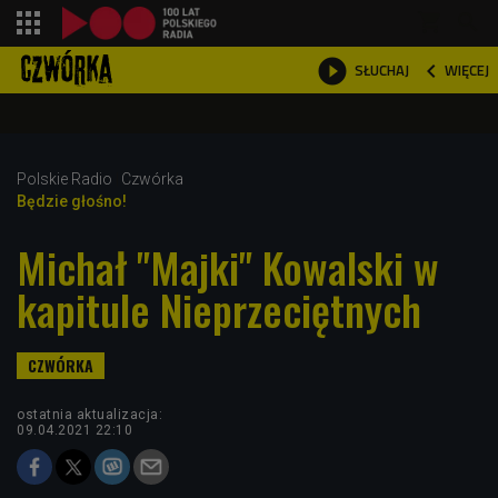
shopping_cart



WIĘCEJ
SŁUCHAJ

Polskie Radio
Czwórka
Będzie głośno!
Michał "Majki" Kowalski w
kapitule Nieprzeciętnych
ostatnia aktualizacja:
09.04.2021 22:10