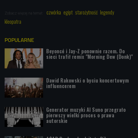
czwórka
egipt
starożytność
legendy
Zobacz więcej na temat:
kleopatra
POPULARNE
Beyoncé i Jay-Z ponownie razem. Do
sieci trafił remix "Morning Dew (Donk)"
Dawid Rakowski o byciu koncertowym
influencerem
Generator muzyki AI Suno przegrało
pierwszy wielki proces o prawa
autorskie