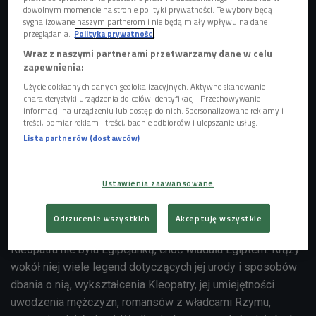
dowolnym momencie na stronie polityki prywatności. Te wybory będą
sygnalizowane naszym partnerom i nie będą miały wpływu na dane
przeglądania.
Polityka prywatności
Wraz z naszymi partnerami przetwarzamy dane w celu
zapewnienia:
Użycie dokładnych danych geolokalizacyjnych. Aktywne skanowanie
charakterystyki urządzenia do celów identyfikacji. Przechowywanie
informacji na urządzeniu lub dostęp do nich. Spersonalizowane reklamy i
treści, pomiar reklam i treści, badnie odbiorców i ulepszanie usług.
Lista partnerów (dostawców)
Ustawienia zaawansowane
Elizabeth Taylor - jedna z największych gwiazd Hollywood
Odrzucenie wszystkich
Akceptuję wszystkie
Kleopatra nie była Egipcjanką, choć władała Egiptem. Krąży
wokół niej wiele legend dotyczących jej urody i sposobów
dbania o nią, wykształcenia Kleopatry, jej umiejętności
uwodzenia mężczyzn, romansów z władcami Rzymu,