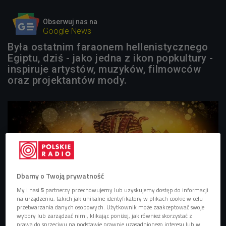
Obserwuj nas na
Google News
Była ostatnim faraonem hellenistycznego
Egiptu, dziś - jako jedna z ikon popkultury -
inspiruje artystów, muzyków, filmowców
oraz projektantów mody.
Dbamy o Twoją prywatność
My i nasi
5
partnerzy przechowujemy lub uzyskujemy dostęp do informacji
na urządzeniu, takich jak unikalne identyfikatory w plikach cookie w celu
przetwarzania danych osobowych. Użytkownik może zaakceptować swoje
wybory lub zarządzać nimi, klikając poniżej, jak również skorzystać z
prawa do sprzeciwu na podstawie prawnie uzasadnionego interesu lub w
Zdj. ilustracyjne
Foto: shuttesrstock/Mia Stendal