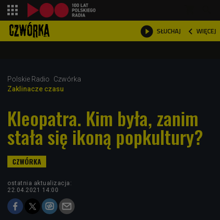
shopping_cart



WIĘCEJ
SŁUCHAJ

Polskie Radio
Czwórka
Zaklinacze czasu
Kleopatra. Kim była, zanim
stała się ikoną popkultury?
ostatnia aktualizacja:
22.04.2021 14:00