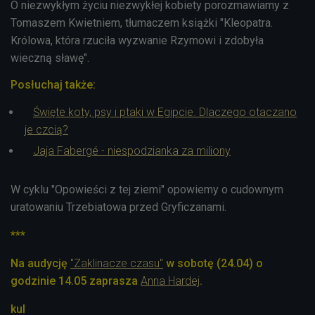
O niezwykłym życiu niezwykłej kobiety porozmawiamy z
Tomaszem Kwietniem, tłumaczem książki "Kleopatra.
Królowa, która rzuciła wyzwanie Rzymowi i zdobyła
wieczną sławę".
Posłuchaj także:
Święte koty, psy i ptaki w Egipcie. Dlaczego otaczano
je czcią?
Jaja Fabergé - niespodzianka za miliony
W cyklu "Opowieści z tej ziemi" opowiemy o cudownym
uratowaniu Trzebiatowa przed Gryficzanami.
***
Na audycję
"Zaklinacze czasu"
w sobotę (24.04) o
godzinie 14.05 zaprasza
Anna Hardej
.
kul