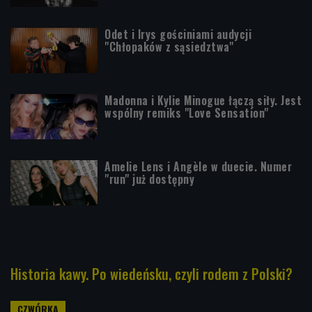
Odet i Irys gościniami audycji
"Chłopaków z sąsiedztwa"
Madonna i Kylie Minogue łączą siły. Jest
wspólny remiks "Love Sensation"
Amelie Lens i Angèle w duecie. Numer
"run" już dostępny
Historia kawy. Po wiedeńsku, czyli rodem z Polski?