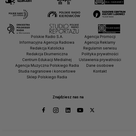
Polskie Radio S.A.
Agencja Promocji
Informacyjna Agencja Radiowa
Agencja Reklamy
Redakcja Katolicka
Regulamin serwisu
Redakcja Ekumeniczna
Polityka prywatności
Centrum Edukacji Medialnej
Ustawienia prywatności
Agencja Muzyczna Polskiego Radia
Dane osobowe
Studia nagraniowe i koncertowe
Kontakt
Sklep Polskiego Radia
Znajdziesz nas na