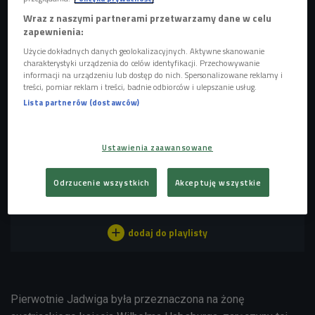
mężczyzną. Z Jagiełłą nigdy przedtem się nie widzieli.
Wraz z naszymi partnerami przetwarzamy dane w celu
Wychowywali się w różnych kulturach, różniło ich
zapewnienia:
wykształcenie.
Jadwiga nie tylko umiała pisać i czytać, ale
Użycie dokładnych danych geolokalizacyjnych. Aktywne skanowanie
też biegle władała kilkoma językami. Posiadała także
charakterystyki urządzenia do celów identyfikacji. Przechowywanie
informacji na urządzeniu lub dostęp do nich. Spersonalizowane reklamy i
prywatną bibliotekę. Jagiełło był określany jako barbarzyńca
treści, pomiar reklam i treści, badnie odbiorców i ulepszanie usług.
i analfabeta. Czy małżeństwo Jadwigi i Władysława mogło
Lista partnerów (dostawców)
być, przy tak wielu rozdźwiękach, udane?
POSŁUCHAJ
Ustawienia zaawansowane
Kamil Janicki opowiada o małżeństwie królowej Jadwigi i
Odrzucenie wszystkich
Akceptuję wszystkie
Władysława Jagiełły (Zaklinacze Czasu/Czwórka)
15:37
Pierwotnie Jadwiga była przeznaczona na żonę