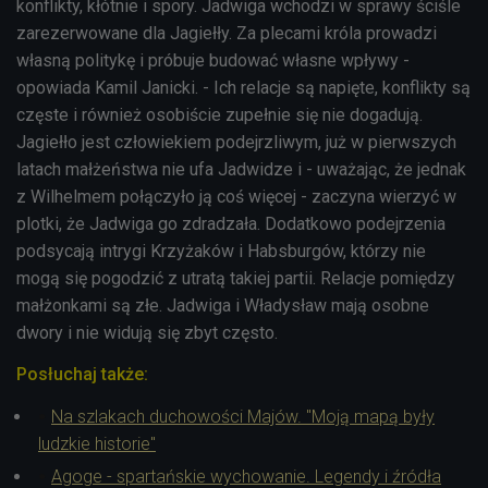
konflikty, kłótnie i spory. Jadwiga wchodzi w sprawy ściśle
zarezerwowane dla Jagiełły. Za plecami króla prowadzi
własną politykę i próbuje budować własne wpływy -
opowiada Kamil Janicki. - Ich relacje są napięte, konflikty są
częste i również osobiście zupełnie się nie dogadują.
Jagiełło jest człowiekiem podejrzliwym, już w pierwszych
latach małżeństwa nie ufa Jadwidze i - uważając, że jednak
z Wilhelmem połączyło ją coś więcej - zaczyna wierzyć w
plotki, że Jadwiga go zdradzała. Dodatkowo podejrzenia
podsycają intrygi Krzyżaków i Habsburgów, którzy nie
mogą się pogodzić z utratą takiej partii. Relacje pomiędzy
małżonkami są złe. Jadwiga i Władysław mają osobne
dwory i nie widują się zbyt często.
Posłuchaj także:
Na szlakach duchowości Majów. "Moją mapą były
ludzkie historie"
Agoge - spartańskie wychowanie. Legendy i źródła