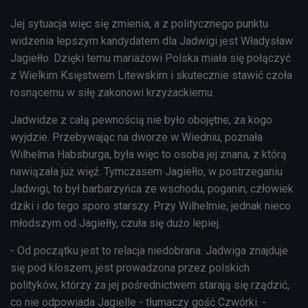
Jej sytuacja więc się zmienia, a z politycznego punktu
widzenia lepszym kandydatem dla Jadwigi jest Władysław
Jagiełło. Dzięki temu mariażowi
Polska
miała się połączyć
z Wielkim Księstwem Litewskim i skutecznie stawić czoła
rosnącemu w siłę zakonowi krzyżackiemu.
Jadwidze z całą pewnością nie było obojętne, za kogo
wyjdzie. Przebywając na dworze w Wiedniu, poznała
Wilhelma Habsburga, była więc to osoba jej znana, z którą
nawiązała już więź. Tymczasem Jagiełło, w postrzeganiu
Jadwigi, to był barbarzyńca ze wschodu, poganin, człowiek
dziki i do tego sporo starszy. Przy Wilhelmie, jednak nieco
młodszym od Jagiełły, czuła się dużo lepiej.
- Od początku jest to relacja niedobrana. Jadwiga znajduje
się pod kloszem, jest prowadzona przez polskich
polityków, którzy za jej pośrednictwem starają się rządzić,
co nie odpowiada Jagielle - tłumaczy gość Czwórki. -