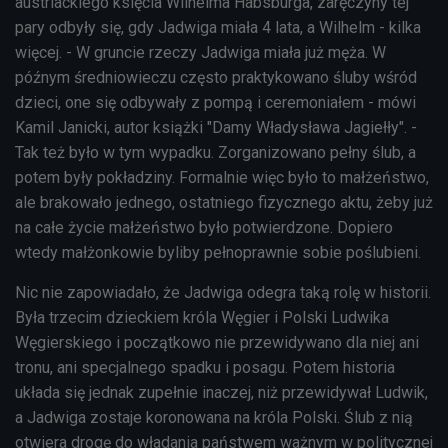
austriackiego księcia Wilhelma Habsburga, zaręczyny tej
pary odbyły się, gdy Jadwiga miała 4 lata, a Wilhelm - kilka
więcej. - W gruncie rzeczy Jadwiga miała już męża. W
późnym średniowieczu często praktykowano śluby wśród
dzieci, one się odbywały z pompą i ceremoniałem - mówi
Kamil Janicki, autor książki "Damy Władysława Jagiełły". -
Tak też było w tym wypadku. Zorganizowano pełny ślub, a
potem były pokładziny. Formalnie więc było to małżeństwo,
ale brakowało jednego, ostatniego fizycznego aktu, żeby już
na całe życie małżeństwo było potwierdzone. Dopiero
wtedy małżonkowie byliby pełnoprawnie sobie poślubieni.
Nic nie zapowiadało, że Jadwiga odegra taką rolę w historii.
Była trzecim dzieckiem króla Węgier i Polski Ludwika
Węgierskiego i początkowo nie przewidywano dla niej ani
tronu, ani specjalnego spadku i posagu. Potem historia
układa się jednak zupełnie inaczej, niż przewidywał Ludwik,
a Jadwiga zostaje koronowana na króla Polski. Ślub z nią
otwiera drogę do władania państwem
ważnym w politycznej