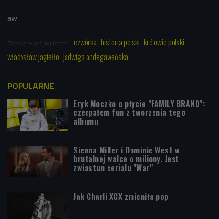
aw
czwórka
historia polski
królowie polski
Zobacz więcej na temat:
władysław jagiełło
jadwiga andegaweńska
POPULARNE
Eryk Moczko o płycie "FAMILY BRAND":
czerpałem fun z tworzenia tego
albumu
Sienna Miller i Dominic West w
brutalnej walce o miliony. Jest
zwiastun serialu "War"
Jak Charli XCX zmieniła pop