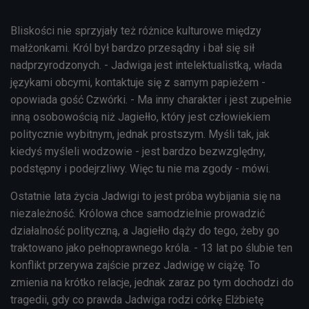
Bliskości nie sprzyjały też różnice kulturowe między
małżonkami. Król był bardzo przesądny i bał się sił
nadprzyrodzonych. - Jadwiga jest intelektualistką, włada
językami obcymi, kontaktuje się z samym papieżem -
opowiada gość Czwórki. - Ma inny charakter i jest zupełnie
inną osobowością niż Jagiełło, który jest człowiekiem
politycznie wybitnym, jednak prostszym. Myśli tak, jak
kiedyś myśleli wodzowie - jest bardzo bezwzględny,
podstępny i podejrzliwy. Więc tu nie ma zgody - mówi.
Ostatnie lata życia Jadwigi to jest próba wybijania się na
niezależność. Królowa chce samodzielnie prowadzić
działalność polityczną, a Jagiełło dąży do tego, żeby go
traktowano jako pełnoprawnego króla. - 13 lat po ślubie ten
konflikt przerywa zajście przez Jadwigę w ciążę. To
zmienia na krótko relacje, jednak zaraz po tym dochodzi do
tragedii, gdy co prawda Jadwiga rodzi córkę Elżbietę