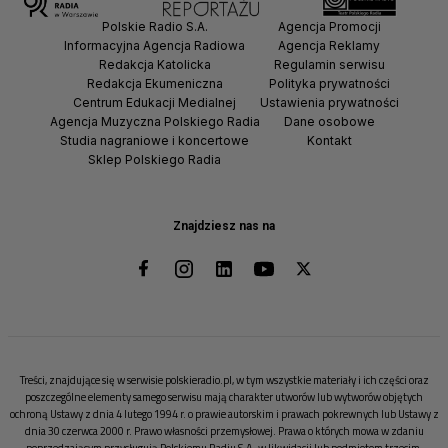
Polskie Radio S.A.
Agencja Promocji
Informacyjna Agencja Radiowa
Agencja Reklamy
Redakcja Katolicka
Regulamin serwisu
Redakcja Ekumeniczna
Polityka prywatności
Centrum Edukacji Medialnej
Ustawienia prywatności
Agencja Muzyczna Polskiego Radia
Dane osobowe
Studia nagraniowe i koncertowe
Kontakt
Sklep Polskiego Radia
Znajdziesz nas na
Treści, znajdujące się w serwisie polskieradio.pl, w tym wszystkie materiały i ich części oraz
poszczególne elementy samego serwisu mają charakter utworów lub wytworów objętych
ochroną Ustawy z dnia 4 lutego 1994 r. o prawie autorskim i prawach pokrewnych lub Ustawy z
dnia 30 czerwca 2000 r. Prawo własności przemysłowej. Prawa o których mowa w zdaniu
poprzedzającym przysługują Polskiemu Radiu S.A. w likwidacji lub podmiotom trzecim.