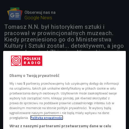
Obserwuj nas na
Google News
Tomasz N.N. był historykiem sztuki i
pracował w prowincjonalnych muzeach.
Kiedy przeniesiono go do Ministerstwa
Kultury i Sztuki został... detektywem, a jego
przygody opisał Zbigniew Nienacki w serii
książek o Panu Samochodziku.
1 plik
AUDIO
Dbamy o Twoją prywatność


My i nasi
5
partnerzy przechowujemy lub uzyskujemy dostęp do informacji
06'19
na urządzeniu, takich jak unikalne identyfikatory w plikach cookie w celu
przetwarzania danych osobowych. Użytkownik może zaakceptować swoje
Pan Samochodzik - kim był bohater książek Zbigniewa
wybory lub zarządzać nimi, klikając poniżej, jak również skorzystać z
Nienackiego? (Klucz kulturowy/Czwórka)
prawa do sprzeciwu na podstawie prawnie uzasadnionego interesu lub w
dowolnym momencie na stronie polityki prywatności. Te wybory będą
sygnalizowane naszym partnerom i nie będą miały wpływu na dane
przeglądania.
Polityka prywatności
Wraz z naszymi partnerami przetwarzamy dane w celu