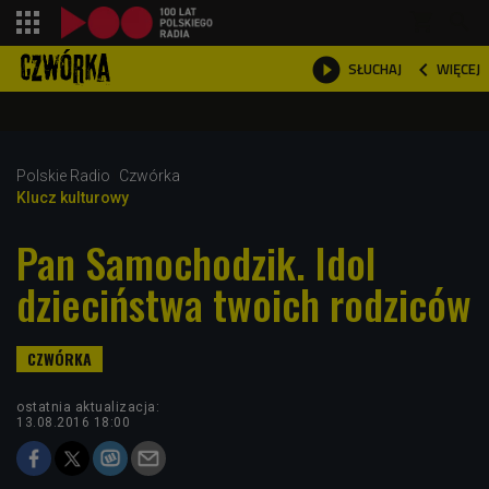
shopping_cart



WIĘCEJ
SŁUCHAJ

Polskie Radio
Czwórka
Klucz kulturowy
Pan Samochodzik. Idol
dzieciństwa twoich rodziców
ostatnia aktualizacja:
13.08.2016 18:00