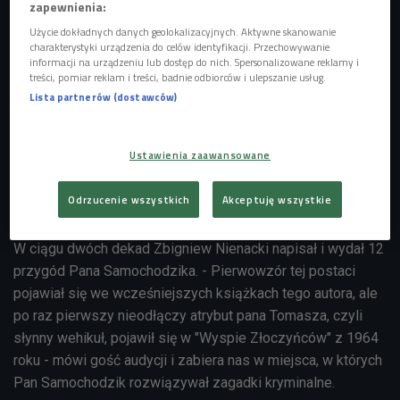
zapewnienia:
Użycie dokładnych danych geolokalizacyjnych. Aktywne skanowanie
charakterystyki urządzenia do celów identyfikacji. Przechowywanie
informacji na urządzeniu lub dostęp do nich. Spersonalizowane reklamy i
treści, pomiar reklam i treści, badnie odbiorców i ulepszanie usług.
Lista partnerów (dostawców)
Ustawienia zaawansowane
W serialu "Pan Samochodzik i Templariusze" w rolę pana Tomasza wcielił się
Odrzucenie wszystkich
Akceptuję wszystkie
Stanisław Mikulski. Przez wiele lat film był żelaznym punktem wakacyjnego
programu telewizyjnego
Foto: TVP/PAP
W ciągu dwóch dekad Zbigniew Nienacki napisał i wydał 12
przygód Pana Samochodzika. - Pierwowzór tej postaci
pojawiał się we wcześniejszych książkach tego autora, ale
po raz pierwszy nieodłączy atrybut pana Tomasza, czyli
słynny wehikuł, pojawił się w "Wyspie Złoczyńców" z 1964
roku - mówi gość audycji i zabiera nas w miejsca, w których
Pan Samochodzik rozwiązywał zagadki kryminalne.