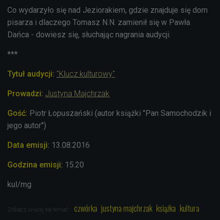
Co wydarzyło się nad Jeziorakiem, gdzie znajduje się dom
pisarza i dlaczego Tomasz N.N. zamienił się w Pawła
Dańca - dowiesz się, słuchając nagrania audycji.
***
Tytuł audycji:
"Klucz kulturowy"
Prowadzi:
Justyna Majchrzak
Gość:
Piotr Łopuszański (autor książki "Pan Samochodzik i
jego autor")
Data emisji:
13.08.2016
Godzina emisji:
15.20
kul/mg
czwórka
justyna majchrzak
książka
kultura
Zobacz więcej na temat: