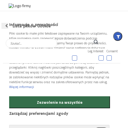
shopping_cart



WIĘCEJ
SŁUCHAJ

Informacje o prywatności
Lista plików Cookie
Pliki cookie to małe pliki tekstowe zapisywane na Twoim urządzeniu,
które pomagają nam zapewnić lepsze doświadczenia podczas
korzystania z naszej strony. Szanujemy Twoje prawo do prywatności,
Polskie Radio
Czwórka
dlatego możesz w każdej chwili zmienić swoje preferencje dotyczące
Leg.Interest
Consent
Stacja Kultura
plików cookie klikając w odnośnik „Ustawienia prywatności ” w stopce
serwisu i przechodząc do „Ustawień Zaawansowanych”. Zmiana
ustawień plików cookie możliwa jest także za pomocą ustawień
"Pirania na kolację". Książka
przeglądarki. Kliknij nagłówki poszczególnych kategorii, aby
dowiedzieć się więcej i zmienić domyślne ustawienia. Pamiętaj jednak,
do podróży?
że zablokowanie niektórych rodzajów plików cookie może wpłynąć na
niektóre funkcje serwisu oraz na zakres oferowanych przez nas usług.
Więcej informacji
Zezwolenie na wszystkie
ostatnia aktualizacja:
26.07.2016 15:14
Zarządzaj preferencjami zgody