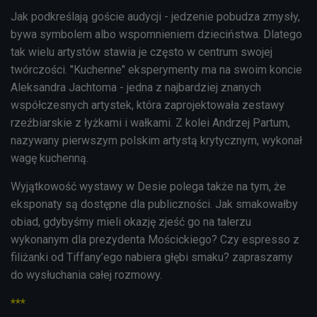
Jak podkreślają goście audycji - jedzenie pobudza zmysły,
bywa symbolem albo wspomnieniem dzieciństwa. Dlatego
tak wielu artystów stawia je często w centrum swojej
twórczości. "Kuchenne" eksperymenty ma na swoim koncie
Aleksandra Jachtoma - jedna z najbardziej znanych
współczesnych artystek, która zaprojektowała zestawy
rzeźbiarskie z łyżkami i wałkami. Z kolei Andrzej Partum,
nazywany pierwszym polskim artystą krytycznym, wykonał
wagę kuchenną.
Wyjątkowość wystawy w Desie polega także na tym, że
eksponaty są dostępne dla publiczności. Jak smakowałby
obiad, gdybyśmy mieli okazję zjeść go na talerzu
wykonanym dla prezydenta Mościckiego? Czy espresso z
filiżanki od Tiffany’ego nabiera głębi smaku? zapraszamy
do wysłuchania całej rozmowy.
***