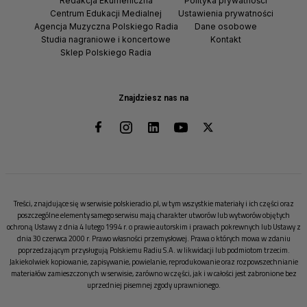
Redakcja Ekumeniczna
Polityka prywatności
Centrum Edukacji Medialnej
Ustawienia prywatności
Agencja Muzyczna Polskiego Radia
Dane osobowe
Studia nagraniowe i koncertowe
Kontakt
Sklep Polskiego Radia
Znajdziesz nas na
Treści, znajdujące się w serwisie polskieradio.pl, w tym wszystkie materiały i ich części oraz
poszczególne elementy samego serwisu mają charakter utworów lub wytworów objętych
ochroną Ustawy z dnia 4 lutego 1994 r. o prawie autorskim i prawach pokrewnych lub Ustawy z
dnia 30 czerwca 2000 r. Prawo własności przemysłowej. Prawa o których mowa w zdaniu
poprzedzającym przysługują Polskiemu Radiu S.A. w likwidacji lub podmiotom trzecim.
Jakiekolwiek kopiowanie, zapisywanie, powielanie, reprodukowanie oraz rozpowszechnianie
materiałów zamieszczonych w serwisie, zarówno w części, jak i w całości jest zabronione bez
uprzedniej pisemnej zgody uprawnionego.