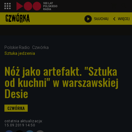
shopping_cart



WIĘCEJ
SŁUCHAJ

Polskie Radio
Czwórka
Sztuka jedzenia
Nóż jako artefakt. "Sztuka
od kuchni" w warszawskiej
Desie
ostatnia aktualizacja:
15.09.2019 14:50