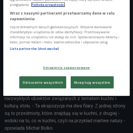
przeglądania.
Polityka prywatności
Wraz z naszymi partnerami przetwarzamy dane w celu
zapewnienia:
Użycie dokładnych danych geolokalizacyjnych. Aktywne skanowanie
charakterystyki urządzenia do celów identyfikacji. Przechowywanie
informacji na urządzeniu lub dostęp do nich. Spersonalizowane reklamy i
treści, pomiar reklam i treści, badnie odbiorców i ulepszanie usług.
Lista partnerów (dostawców)
Ustawienia zaawansowane
zdj. ilustracyjne
Foto: Everett Collection / Shutterstock.com
Odrzucenie wszystkich
Akceptuję wszystkie
Na wystawie "Sztuka od kuchni" zobaczymy 200
niezwykłych obiektów związanych z tematem kuchni i
kulturą stołu. - Ta ekspozycja ma dwa filary. Z jednej strony
są to przedmioty, które znajdują się w kuchni, z drugiej -
widoki na to, co w kuchni, czyli na przykład martwe natury -
opowiada Michał Bolko.