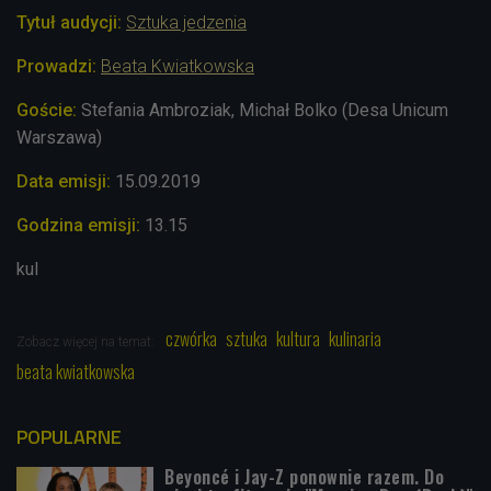
Tytuł audycji:
Sztuka jedzenia
Prowadzi:
Beata Kwiatkowska
Goście:
Stefania Ambroziak, Michał Bolko (Desa Unicum
Warszawa)
Data emisji:
15.09
.2019
Godzina emisji:
13.15
kul
czwórka
sztuka
kultura
kulinaria
Zobacz więcej na temat:
beata kwiatkowska
POPULARNE
Beyoncé i Jay-Z ponownie razem. Do