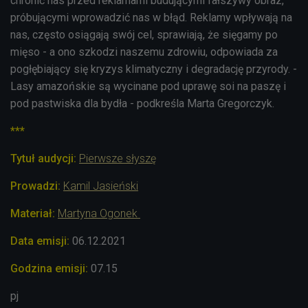
chronić nas przed reklamami budującymi fałszywy obraz,
próbującymi wprowadzić nas w błąd. Reklamy wpływają na
nas, często osiągają swój cel, sprawiają, że sięgamy po
mięso - a ono szkodzi naszemu zdrowiu, odpowiada za
pogłębiający się kryzys klimatyczny i degradację przyrody. -
Lasy amazońskie są wycinane pod uprawę soi na paszę i
pod pastwiska dla bydła - podkreśla Marta Gregorczyk.
***
Tytuł audycji:
Pierwsze słyszę
Prowadzi
:
Kamil Jasieński
Materiał:
Martyna Ogonek
Data emisji:
06.12.2021
Godzina emisji:
07.15
pj