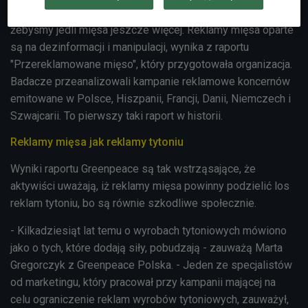
zakrzywiają rzeczywistość i próbują nas przekonać,
żebyśmy jedli mięsa jeszcze więcej. Reklamy mięsa oparte
są na dezinformacji i manipulacji, wynika z raportu
"Przereklamowane mięso", który przygotowała organizacja.
Badacze przeanalizowali kampanie reklamowe koncernów
emitowane w Polsce, Hiszpanii, Francji, Danii, Niemczech i
Szwajcarii. To pierwszy taki raport w historii.
Reklamy mięsa jak reklamy tytoniu
Wyniki raportu Greenpeace są tak wstrząsające, że
aktywiści uważają, iż reklamy mięsa powinny podzielić los
reklam tytoniu, bo są równie szkodliwe społecznie.
- Kilkadziesiąt lat temu o wyrobach tytoniowych mówiono
jako o tych, które dodają siły, pobudzają - zauważą Marta
Gregorczyk z Greenpeace Polska. - Jeden ze specjalistów
od marketingu, który pracował przy kampanii mającej na
celu ograniczenie reklam wyrobów tytoniowych, zauważył,