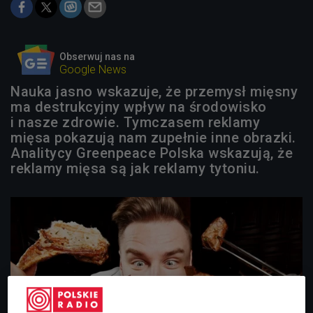
Obserwuj nas na
Google News
Nauka jasno wskazuje, że przemysł mięsny
ma destrukcyjny wpływ na środowisko
i nasze zdrowie. Tymczasem reklamy
mięsa pokazują nam zupełnie inne obrazki.
Analitycy Greenpeace Polska wskazują, że
reklamy mięsa są jak reklamy tytoniu.