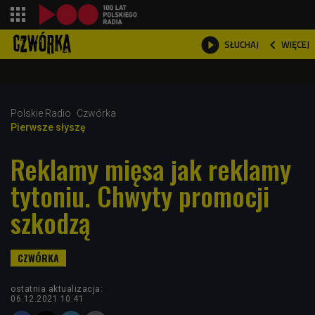
shopping_cart



WIĘCEJ
SŁUCHAJ

Polskie Radio
Czwórka
Pierwsze słyszę
Reklamy mięsa jak reklamy
tytoniu. Chwyty promocji
szkodzą
ostatnia aktualizacja:
06.12.2021 10:41