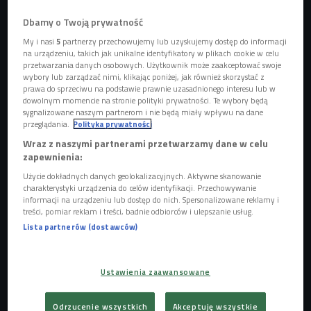
Dbamy o Twoją prywatność
My i nasi
5
partnerzy przechowujemy lub uzyskujemy dostęp do informacji
na urządzeniu, takich jak unikalne identyfikatory w plikach cookie w celu
- W świecie reklam mięsa utrwalane są stereotypy, np. pokazywani są
przetwarzania danych osobowych. Użytkownik może zaakceptować swoje
mężczyźni jedzący mięso, w podtekście mamy obraz, że mięso to męskość, że
wybory lub zarządzać nimi, klikając poniżej, jak również skorzystać z
daje ono siłę - mówi przedstawicielka Greenpeace Polska.
Foto:
prawa do sprzeciwu na podstawie prawnie uzasadnionego interesu lub w
shutterstock/Maksim Denisenko
dowolnym momencie na stronie polityki prywatności. Te wybory będą
sygnalizowane naszym partnerom i nie będą miały wpływu na dane
przeglądania.
Polityka prywatności
POSŁUCHAJ
Wraz z naszymi partnerami przetwarzamy dane w celu
Jakie triki wykorzystywane są w reklamach mięsa?
zapewnienia:
(Pierwsze słyszę/Czwórka)
Użycie dokładnych danych geolokalizacyjnych. Aktywne skanowanie
03:38
charakterystyki urządzenia do celów identyfikacji. Przechowywanie
informacji na urządzeniu lub dostęp do nich. Spersonalizowane reklamy i
treści, pomiar reklam i treści, badnie odbiorców i ulepszanie usług.
Lista partnerów (dostawców)
Ustawienia zaawansowane
Organizacja Greenpeace
postanowiła sprawdzić, jak
koncerny
zajmujące się produkcją mięsa i wędlin
Odrzucenie wszystkich
Akceptuję wszystkie