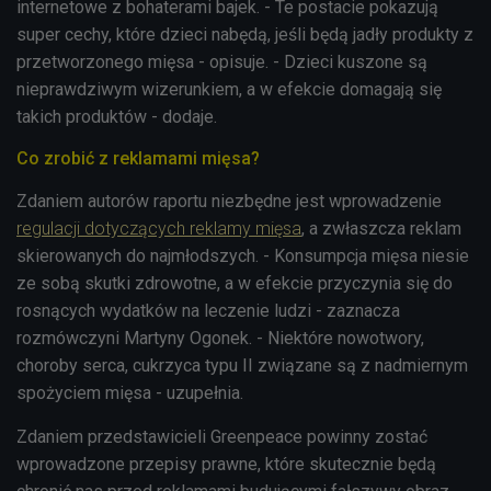
internetowe z bohaterami bajek. - Te postacie pokazują
super cechy, które dzieci nabędą, jeśli będą jadły produkty z
przetworzonego mięsa - opisuje. - Dzieci kuszone są
nieprawdziwym wizerunkiem, a w efekcie domagają się
takich produktów - dodaje.
Co zrobić z reklamami mięsa?
Zdaniem autorów raportu niezbędne jest wprowadzenie
regulacji dotyczących reklamy mięsa
, a zwłaszcza reklam
skierowanych do najmłodszych. - Konsumpcja mięsa niesie
ze sobą skutki zdrowotne, a w efekcie przyczynia się do
rosnących wydatków na leczenie ludzi - zaznacza
rozmówczyni Martyny Ogonek. - Niektóre nowotwory,
choroby serca, cukrzyca typu II związane są z nadmiernym
spożyciem mięsa - uzupełnia.
Zdaniem przedstawicieli Greenpeace powinny zostać
wprowadzone przepisy prawne, które skutecznie będą