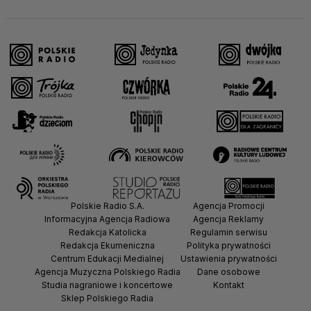
Polskie Radio S.A.
Agencja Promocji
Informacyjna Agencja Radiowa
Agencja Reklamy
Redakcja Katolicka
Regulamin serwisu
Redakcja Ekumeniczna
Polityka prywatności
Centrum Edukacji Medialnej
Ustawienia prywatności
Agencja Muzyczna Polskiego Radia
Dane osobowe
Studia nagraniowe i koncertowe
Kontakt
Sklep Polskiego Radia