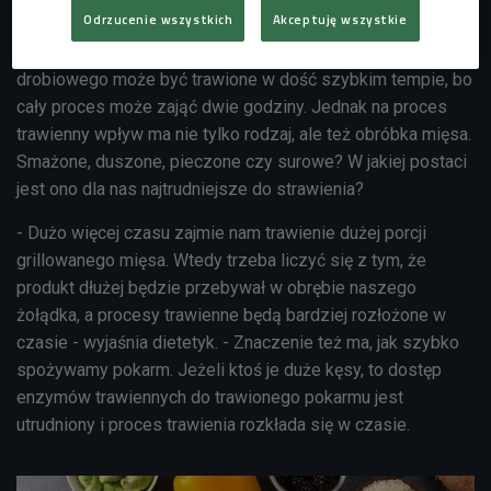
Odrzucenie wszystkich
Akceptuję wszystkie
Jak mówi specjalista, 50 g chudego lekkiego mięsa
drobiowego może być trawione w dość szybkim tempie, bo
cały proces może zająć dwie godziny. Jednak na proces
trawienny wpływ ma nie tylko rodzaj, ale też obróbka mięsa.
Smażone, duszone, pieczone czy surowe? W jakiej postaci
jest ono dla nas najtrudniejsze do strawienia?
- Dużo więcej czasu zajmie nam trawienie dużej porcji
grillowanego mięsa. Wtedy trzeba liczyć się z tym, że
produkt dłużej będzie przebywał w obrębie naszego
żołądka, a procesy trawienne będą bardziej rozłożone w
czasie - wyjaśnia dietetyk. - Znaczenie też ma, jak szybko
spożywamy pokarm. Jeżeli ktoś je duże kęsy, to dostęp
enzymów trawiennych do trawionego pokarmu jest
utrudniony i proces trawienia rozkłada się w czasie.