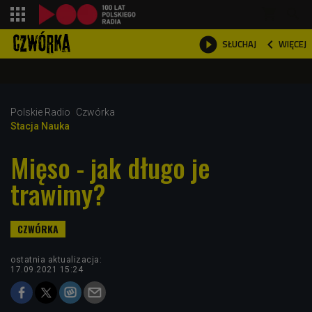
shopping_cart



WIĘCEJ
SŁUCHAJ

Polskie Radio
Czwórka
Stacja Nauka
Mięso - jak długo je
trawimy?
ostatnia aktualizacja:
17.09.2021 15:24