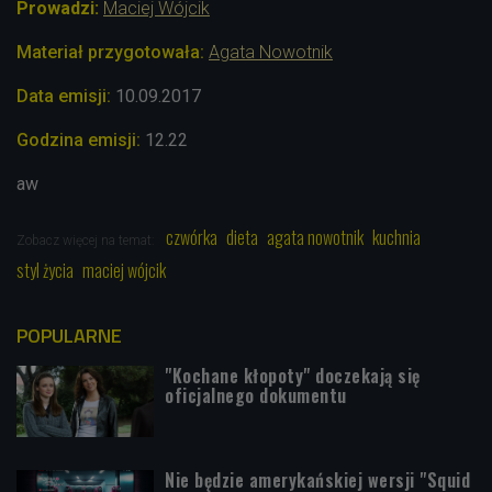
Prowadzi:
Maciej Wójcik
Materiał przygotowała:
Agata Nowotnik
Data emisji:
10.09
.2017
Godzina emisji:
12.22
aw
czwórka
dieta
agata nowotnik
kuchnia
Zobacz więcej na temat:
styl życia
maciej wójcik
POPULARNE
"Kochane kłopoty" doczekają się
oficjalnego dokumentu
Nie będzie amerykańskiej wersji "Squid