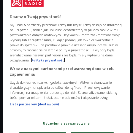
zdjęcie ilustracyjne
Foto: shutterstock/Maksim Denisenko
Dbamy o Twoją prywatność
My i nasi
5
partnerzy przechowujemy lub uzyskujemy dostęp do informacji
na urządzeniu, takich jak unikalne identyfikatory w plikach cookie w celu
- Pełen proces trawienia mięsa trwa od 4 do maksymalnie 8
przetwarzania danych osobowych. Użytkownik może zaakceptować swoje
godzin w zależności od tempa pasażu jelitowego i
wybory lub zarządzać nimi, klikając poniżej, jak również skorzystać z
prawa do sprzeciwu na podstawie prawnie uzasadnionego interesu lub w
czynników osobniczych - mówi dietetyk Tadeusz Sowiński.
dowolnym momencie na stronie polityki prywatności. Te wybory będą
- W długości trawienia ma znaczenie to, po jakie mięso
sygnalizowane naszym partnerom i nie będą miały wpływu na dane
przeglądania.
Polityka prywatności
sięgamy i jaka jest wielkość porcji.
Wraz z naszymi partnerami przetwarzamy dane w celu
zapewnienia:
POSŁUCHAJ
Użycie dokładnych danych geolokalizacyjnych. Aktywne skanowanie
charakterystyki urządzenia do celów identyfikacji. Przechowywanie
Dietetyk Tadeusz Sowiński opowiada o procesach
informacji na urządzeniu lub dostęp do nich. Spersonalizowane reklamy i
trawiennych mięsa (Stacja Nauka/Czwórka)
treści, pomiar reklam i treści, badnie odbiorców i ulepszanie usług.
03:44
Lista partnerów (dostawców)
Ustawienia zaawansowane