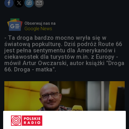
Obserwuj nas na
Google News
- Ta droga bardzo mocno wryła się w
światową popkulturę. Dziś podróż Route 66
jest pełna sentymentu dla Amerykanów i
ciekawostek dla turystów m.in. z Europy -
mówił Artur Owczarski, autor książki "Droga
66. Droga - matka".