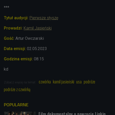
***
Tytuł audycji:
Pierwsze słyszę
Prowadzi
:
Kamil Jasieński
Gość:
Artur Owczarski
Data emisji:
02.05.2023
Godzina emisji:
08.15
kd
czwórka
kamil jasieński
usa
podróże
Zobacz więcej na temat:
podróże z czwórką
POPULARNE
Film dokumentalny o powrocie Linkin