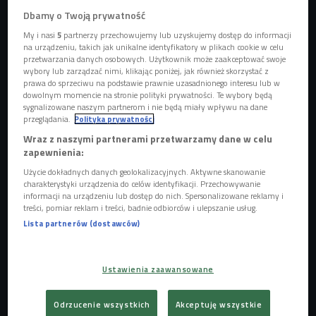
Dbamy o Twoją prywatność
My i nasi
5
partnerzy przechowujemy lub uzyskujemy dostęp do informacji
na urządzeniu, takich jak unikalne identyfikatory w plikach cookie w celu
Artur Owczarski
Foto: Kamil Jasieński/Czwórka
przetwarzania danych osobowych. Użytkownik może zaakceptować swoje
wybory lub zarządzać nimi, klikając poniżej, jak również skorzystać z
prawa do sprzeciwu na podstawie prawnie uzasadnionego interesu lub w
Trasa, otwarta w 1926 roku, ma 2448 mil, czyli 3939 km
dowolnym momencie na stronie polityki prywatności. Te wybory będą
długości i pierwotnie łączyła Chicago z Los Angeles. W
sygnalizowane naszym partnerom i nie będą miały wpływu na dane
przeglądania.
Polityka prywatności
1936 roku przedłużono ją do Santa Monica. Osławiona
Wraz z naszymi partnerami przetwarzamy dane w celu
Route 66 jest symbolem amerykańskiej popkultury. Pomysł,
zapewnienia:
by zainteresować się jej historią i napisać o niej książkę
Użycie dokładnych danych geolokalizacyjnych. Aktywne skanowanie
pojawił się u Artura Owczarskiego nagle.
charakterystyki urządzenia do celów identyfikacji. Przechowywanie
informacji na urządzeniu lub dostęp do nich. Spersonalizowane reklamy i
- To była pierwsza autostrada Ameryki. Miliony ludzi,
treści, pomiar reklam i treści, badnie odbiorców i ulepszanie usług.
podróżując tą drogą, często po prostu zmieniało swoje
Lista partnerów (dostawców)
życie. Wyganiała ich z domu bieda, jechali więc do Kalifornii
w poszukiwaniu lepszego losu. Stąd sentymentalny
Ustawienia zaawansowane
charakter tej trasy - mówił Artur Owczarski,
autor książki
"Droga 66. Droga - matka". - Potem zaczęto o niej tworzyć
Odrzucenie wszystkich
Akceptuję wszystkie
piosenki, seriale telewizyjne. Ludzie opowiadali historie z