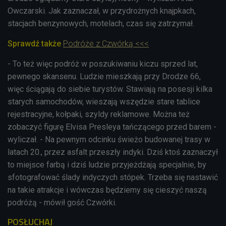
Owczarski.
Jak zaznaczał, w przydrożnych knajpkach,
stacjach benzynowych, motelach, czas się zatrzymał.
Sprawdź także
Podróże z Czwórką <<<
- To też więc podróż w poszukiwaniu kiczu sprzed lat,
pewnego skansenu. Ludzie mieszkają przy Drodze 66,
więc ściągają do siebie turystów. Stawiają na posesji kilka
starych samochodów, wieszają wszędzie stare tablice
rejestracyjne, kołpaki, szyldy reklamowe. Można też
zobaczyć figurę Elvisa Presleya tańczącego przed barem -
wyliczał. - Na pewnym odcinku świeżo budowanej trasy w
latach 20., przez asfalt przeszły indyki. Dziś ktoś zaznaczył
to miejsce farbą i dziś ludzie przyjeżdżają specjalnie, by
sfotografować ślady indyczych stópek. Trzeba się nastawić
na takie atrakcje i wówczas będziemy się cieszyć naszą
podróżą - mówił gość Czwórki.
POSŁUCHAJ