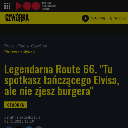
shopping_cart



WIĘCEJ
SŁUCHAJ

Polskie Radio
Czwórka
Pierwsze słyszę
Legendarna Route 66. "Tu
spotkasz tańczącego Elvisa,
ale nie zjesz burgera"
ostatnia aktualizacja:
02.05.2023 12:29