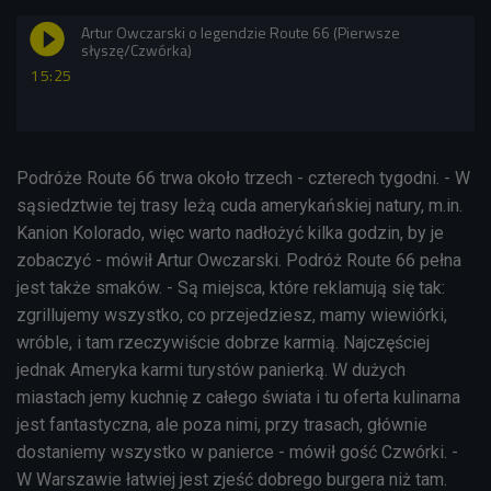
Artur Owczarski o legendzie Route 66 (Pierwsze
słyszę/Czwórka)
15:25
Podróże Route 66 trwa około trzech - czterech tygodni. - W
sąsiedztwie tej trasy leżą cuda amerykańskiej natury, m.in.
Kanion Kolorado, więc warto nadłożyć kilka godzin, by je
zobaczyć - mówił Artur Owczarski. Podróż Route 66 pełna
jest także smaków. - Są miejsca, które reklamują się tak:
zgrillujemy wszystko, co przejedziesz, mamy wiewiórki,
wróble, i tam rzeczywiście dobrze karmią. Najczęściej
jednak Ameryka karmi turystów panierką. W dużych
miastach jemy kuchnię z całego świata i tu oferta kulinarna
jest fantastyczna, ale poza nimi, przy trasach, głównie
dostaniemy wszystko w panierce - mówił gość Czwórki. -
W Warszawie łatwiej jest zjeść dobrego burgera niż tam.