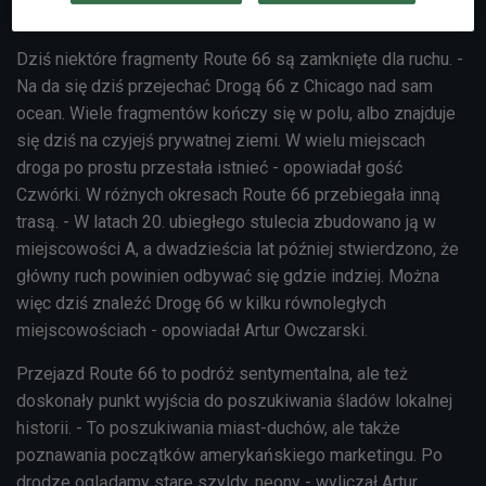
trasy, budując jej legendę.
Dziś niektóre fragmenty Route 66 są zamknięte dla ruchu. -
Na da się dziś przejechać Drogą 66 z Chicago nad sam
ocean. Wiele fragmentów kończy się w polu, albo znajduje
się dziś na czyjejś prywatnej ziemi. W wielu miejscach
droga po prostu przestała istnieć - opowiadał gość
Czwórki. W różnych okresach Route 66 przebiegała inną
trasą. - W latach 20. ubiegłego stulecia zbudowano ją w
miejscowości A, a dwadzieścia lat później stwierdzono, że
główny ruch powinien odbywać się gdzie indziej. Można
więc dziś znaleźć Drogę 66 w kilku równoległych
miejscowościach - opowiadał Artur Owczarski.
Przejazd Route 66 to podróż sentymentalna, ale też
doskonały punkt wyjścia do poszukiwania śladów lokalnej
historii. - To poszukiwania miast-duchów, ale także
poznawania początków amerykańskiego marketingu. Po
drodze oglądamy stare szyldy, neony - wyliczał
Artur