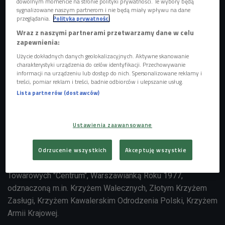
dowolnym momencie na stronie polityki prywatności. Te wybory będą
sygnalizowane naszym partnerom i nie będą miały wpływu na dane
przeglądania.
Polityka prywatności
Wraz z naszymi partnerami przetwarzamy dane w celu
zapewnienia:
Użycie dokładnych danych geolokalizacyjnych. Aktywne skanowanie
charakterystyki urządzenia do celów identyfikacji. Przechowywanie
informacji na urządzeniu lub dostęp do nich. Spersonalizowane reklamy i
treści, pomiar reklam i treści, badnie odbiorców i ulepszanie usług.
Lista partnerów (dostawców)
Foto: Wiesław Chrzanowski/Wikimedia Commons/CC
"Miła, padnij!"
to filmowy portret zmarłej w 2009 roku
Teresy Lewtak-Stattler ps. "Mirka", "Miła" - 15-letniej
Ustawienia zaawansowane
uczestniczki Powstania Warszawskiego i zamachu na
Emila Brauna. Teresa Lewtak - Stattler była więźniem obozu
Odrzucenie wszystkich
Akceptuję wszystkie
Oberlangen, a po wojnie - dyrektorem polskich Domów
Towarowych "Centrum", Warszawianką Roku 1977,
odznaczoną m.in. Krzyżem Walecznych, Złotym Krzyżem
Zasługi, Krzyżem Kawalerskim Odrodzenia Polski, Krzyżem
Armii Krajowej.