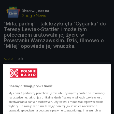
Obserwuj nas na
Google News
"Miła, padnij" - tak krzyknęła "Cyganka" do
Teresy Lewtak-Stattler i może tym
poleceniem uratowała jej życie w
Powstaniu Warszawskim. Dziś, filmowo o
"Miłej" opowiada jej wnuczka.
1 plik
AUDIO


13'25
"Wnuczka swojej babci" - reportaż Olgi Mickiewicz (Na
cztery ręce/Czwórka)
Dbamy o Twoją prywatność
My i nasi
5
partnerzy przechowujemy lub uzyskujemy dostęp do informacji
na urządzeniu, takich jak unikalne identyfikatory w plikach cookie w celu
przetwarzania danych osobowych. Użytkownik może zaakceptować swoje
wybory lub zarządzać nimi, klikając poniżej, jak również skorzystać z
prawa do sprzeciwu na podstawie prawnie uzasadnionego interesu lub w