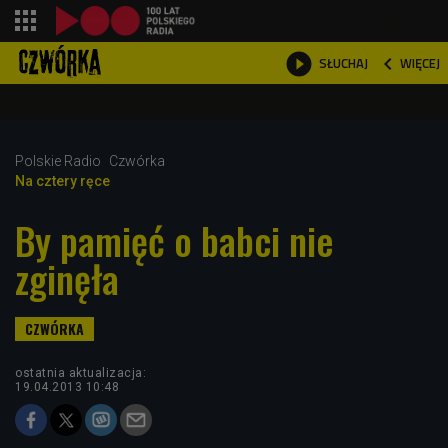
shopping_cart



WIĘCEJ
SŁUCHAJ

Polskie Radio
Czwórka
Na cztery ręce
By pamięć o babci nie
zginęła
ostatnia aktualizacja:
19.04.2013 10:48