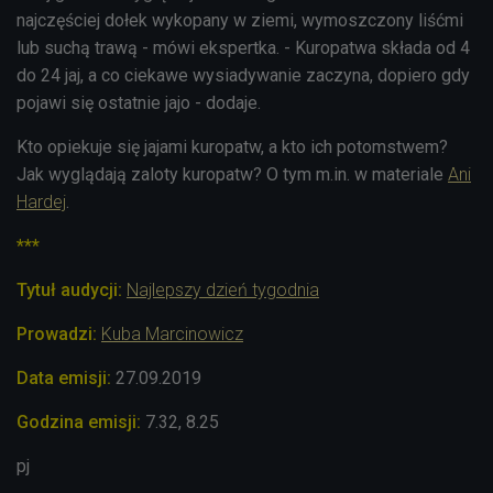
najczęściej dołek wykopany w ziemi, wymoszczony liśćmi
lub suchą trawą - mówi ekspertka. - Kuropatwa składa od 4
do 24 jaj, a co ciekawe wysiadywanie zaczyna, dopiero gdy
pojawi się ostatnie jajo - dodaje.
Kto opiekuje się jajami kuropatw, a kto ich potomstwem?
Jak wyglądają zaloty kuropatw? O tym m.in. w materiale
Ani
Hardej
.
***
Tytuł audycji:
Najlepszy dzień tygodnia
Prowadzi:
Kuba Marcinowicz
Data emisji:
27.09
.2019
Godzina emisji:
7.32, 8.25
pj