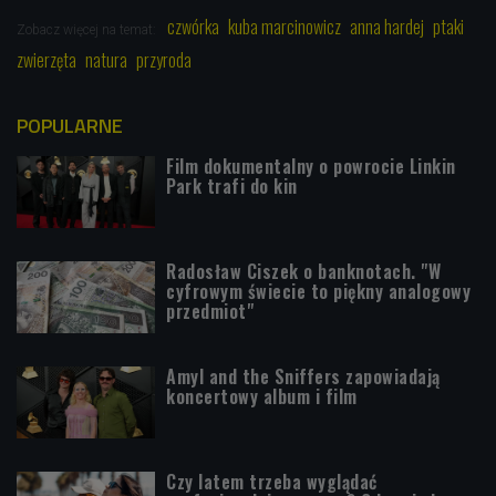
czwórka
kuba marcinowicz
anna hardej
ptaki
Zobacz więcej na temat:
zwierzęta
natura
przyroda
POPULARNE
Film dokumentalny o powrocie Linkin
Park trafi do kin
Radosław Ciszek o banknotach. "W
cyfrowym świecie to piękny analogowy
przedmiot"
Amyl and the Sniffers zapowiadają
koncertowy album i film
Czy latem trzeba wyglądać