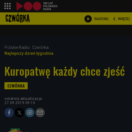
shopping_cart



WIĘCEJ
SŁUCHAJ

Polskie Radio
Czwórka
Najlepszy dzień tygodnia
Kuropatwę każdy chce zjeść
ostatnia aktualizacja:
27.09.2019 09:10