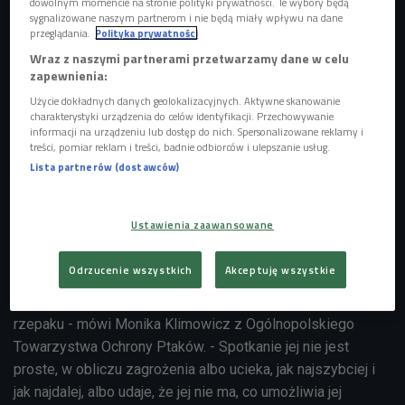
dowolnym momencie na stronie polityki prywatności. Te wybory będą
sygnalizowane naszym partnerom i nie będą miały wpływu na dane
przeglądania.
Polityka prywatności
Wraz z naszymi partnerami przetwarzamy dane w celu
zapewnienia:
Użycie dokładnych danych geolokalizacyjnych. Aktywne skanowanie
charakterystyki urządzenia do celów identyfikacji. Przechowywanie
informacji na urządzeniu lub dostęp do nich. Spersonalizowane reklamy i
treści, pomiar reklam i treści, badnie odbiorców i ulepszanie usług.
Lista partnerów (dostawców)
Kuropatwa
Foto: Pixabay
Ustawienia zaawansowane
Kuropatwy są dość płochliwe, ale są też mistrzami
Odrzucenie wszystkich
Akceptuję wszystkie
kamuflażu. - To ptak związany ze środowiskiem wiejskim,
ale też nie każdym - nie spotkamy jej w kukurydzy ani w
rzepaku - mówi
Monika Klimowicz z Ogólnopolskiego
Towarzystwa Ochrony Ptaków. - Spotkanie jej nie jest
proste, w obliczu zagrożenia albo ucieka, jak najszybciej i
jak najdalej, albo udaje, że jej nie ma, co umożliwia jej