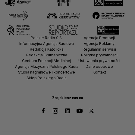
Polskie Radio S.A.
Agencja Promocji
Informacyjna Agencja Radiowa
Agencja Reklamy
Redakcja Katolicka
Regulamin serwisu
Redakcja Ekumeniczna
Polityka prywatności
Centrum Edukacji Medialnej
Ustawienia prywatności
Agencja Muzyczna Polskiego Radia
Dane osobowe
Studia nagraniowe i koncertowe
Kontakt
Sklep Polskiego Radia
Znajdziesz nas na