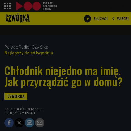
shopping_cart



WIĘCEJ
SŁUCHAJ

Polskie Radio
Czwórka
Najlepszy dzień tygodnia
Chłodnik niejedno ma imię.
Jak przyrządzić go w domu?
ostatnia aktualizacja:
01.07.2022 09:40