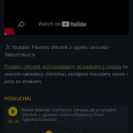
Źr. Youtube/ Pikantny chłodnik z ogórka i avocado -
TalerzPokus.tv
Podając chłodnik, przyozdabiamy go paskami z ogórka
, na
wierzch nakładamy chimichuri, następnie mieszamy razem i
jemy ze smakiem.
POSŁUCHAJ
Bartek Adamski, szef kuchni, zdradza, jak przyrządzić
chłodnik z ogórków i melona (Najlepszy Dzień
Tygodnia/Czwórka)
04:26