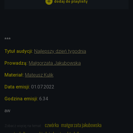
***
Tytuł audycji:
Najlepszy dzień tygodnia
Prowadzą:
Małgorzata Jakubowska
Materiał:
Mateusz Kulik
Data emisji:
01.07.2022
Godzina emisji:
6.34
aw
czwórka
małgorzata jakubowska
Zobacz więcej na temat: