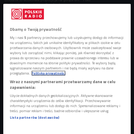
Shutterstock.com/Viktory Panchenko
Upały dają się we znaki, a to oznacza, że czas na
"chłodnikowe szaleństwo". Przepisów jest wiele. Biały,
Dbamy o Twoją prywatność
zielony, czerwony? Z pomidorów, botwinki, ogórków,
My i nasi
5
partnerzy przechowujemy lub uzyskujemy dostęp do informacji
awokado czy w wersji owocowej z truskawkami,
na urządzeniu, takich jak unikalne identyfikatory w plikach cookie w celu
brzoskwiniami i arbuzem?
Pomysłów jest wiele, a każdy
przetwarzania danych osobowych. Użytkownik może zaakceptować swoje
wybory lub zarządzać nimi, klikając poniżej, jak również skorzystać z
znajdzie coś dla siebie, bo chłodnik to doskonałe danie na
prawa do sprzeciwu na podstawie prawnie uzasadnionego interesu lub w
gorące lato
.
dowolnym momencie na stronie polityki prywatności. Te wybory będą
sygnalizowane naszym partnerom i nie będą miały wpływu na dane
przeglądania.
Polityka prywatności
Chłodnik idealnie nadaje się na obiad i na kolację, ale można
Wraz z naszymi partnerami przetwarzamy dane w celu
także po niego sięgnąć w ciągu dnia. Szef kuchni Bartek
zapewnienia:
Adamski zdradza przepis na chłodnik z ogórkami i
Użycie dokładnych danych geolokalizacyjnych. Aktywne skanowanie
melonem, aromatyzowany kolendrą i miętą. - Ten przepis
charakterystyki urządzenia do celów identyfikacji. Przechowywanie
cieszy się dużą popularnością wśród restauratorów. Jest
informacji na urządzeniu lub dostęp do nich. Spersonalizowane reklamy i
treści, pomiar reklam i treści, badnie odbiorców i ulepszanie usług.
nie tylko pyszny, ale także łatwy do przyrządzenia - mówi. -
Lista partnerów (dostawców)
Każdy bez trudności zrobi go w domu i osiągnie danie na
gwiazdkowym poziomie.