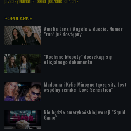
przepisy kulinarne
obiad
jedzenie
chłodnik
POPULARNE
Amelie Lens i Angèle w duecie. Numer
"run" już dostępny
"Kochane kłopoty" doczekają się
oficjalnego dokumentu
Madonna i Kylie Minogue łączą siły. Jest
wspólny remiks "Love Sensation"
Nie będzie amerykańskiej wersji "Squid
Game"