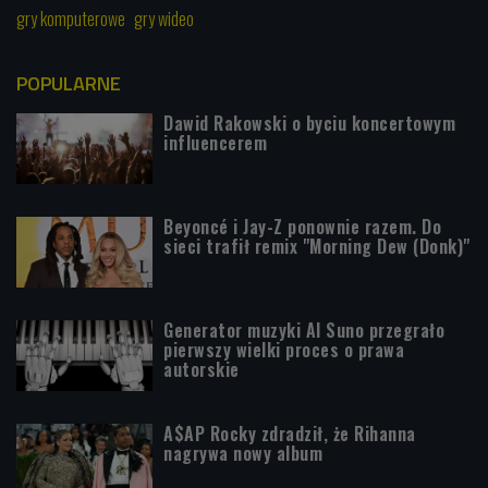
gry komputerowe
gry wideo
POPULARNE
Dawid Rakowski o byciu koncertowym
influencerem
Beyoncé i Jay-Z ponownie razem. Do
sieci trafił remix "Morning Dew (Donk)"
Generator muzyki AI Suno przegrało
pierwszy wielki proces o prawa
autorskie
A$AP Rocky zdradził, że Rihanna
nagrywa nowy album