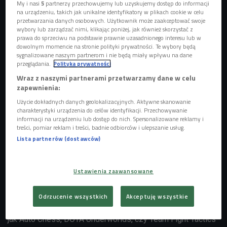
My i nasi
5
partnerzy przechowujemy lub uzyskujemy dostęp do informacji
na urządzeniu, takich jak unikalne identyfikatory w plikach cookie w celu
(zdj. ilustracyjne)
Foto: Gorodenkoff/Shutterstock.com
przetwarzania danych osobowych. Użytkownik może zaakceptować swoje
wybory lub zarządzać nimi, klikając poniżej, jak również skorzystać z
prawa do sprzeciwu na podstawie prawnie uzasadnionego interesu lub w
dowolnym momencie na stronie polityki prywatności. Te wybory będą
sygnalizowane naszym partnerom i nie będą miały wpływu na dane
przeglądania.
Polityka prywatności
Wraz z naszymi partnerami przetwarzamy dane w celu
zapewnienia:
Użycie dokładnych danych geolokalizacyjnych. Aktywne skanowanie
charakterystyki urządzenia do celów identyfikacji. Przechowywanie
informacji na urządzeniu lub dostęp do nich. Spersonalizowane reklamy i
treści, pomiar reklam i treści, badnie odbiorców i ulepszanie usług.
Lista partnerów (dostawców)
Rok 2020 dla graczy - co nas czeka? >>>
Ustawienia zaawansowane
Auto battlery pojawiły się nagle i szybko zostały
Odrzucenie wszystkich
Akceptuję wszystkie
rozsławione przez graczy. Mamy do dyspozycji takie tytuły
jak Auto Chess, DOTA Underworlds, czy Team Fight Tactics