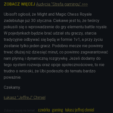
ZOBACZ WIĘCEJ
Audycja "Strefa gamingu" >>>
Ubisoft ogłosił, że Might and Magic Chess Royale
zadebiutuje już 30 stycznia. Ciekawe jest to, że twórcy
pokusili się o wprowadzenie do gry elementu battle royale.
W pojedynkach będzie brać udział stu graczy, starcia
tradycyjnie odbywać się będą w formie 1v1, a przy życiu
zostanie tylko jeden gracz. Podobno mecze nie powinny
trwać dłużej niż dziesięć minut, co powinno zagwarantować
nam płynną i dynamiczną rozgrywkę. Jeżeli dodamy do
tego system rozwoju oraz opcje społecznościowe, to nie
trudno o wnioski, że Ubi podeszło do tematu bardzo
poważnie.
Czekamy.
Łukasz "JeffreJ" Chmiel
czwórka
gaming
łukasz jeffrej chmiel
Zobacz więcej na temat: