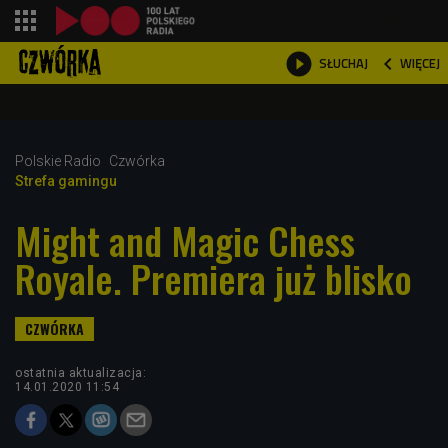
shopping_cart



WIĘCEJ
SŁUCHAJ

Polskie Radio
Czwórka
Strefa gamingu
Might and Magic Chess
Royale. Premiera już blisko
ostatnia aktualizacja:
14.01.2020 11:54