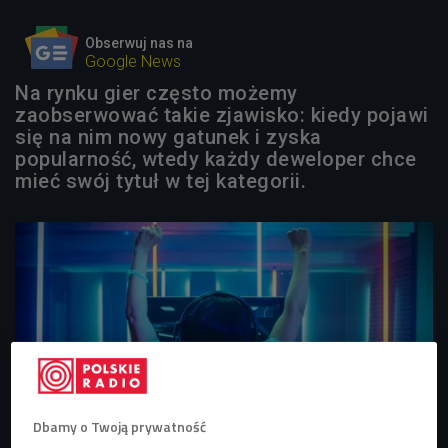
Obserwuj nas na
Google News
Na rynku gier często możemy
zaobserwować takie zjawisko: kiedy pojawi
się na nim nowy gatunek i zyska
popularność, wtedy każdy deweloper chce
mieć swój tytuł w tej kategorii.
Dbamy o Twoją prywatność