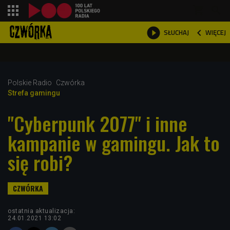
shopping_cart



WIĘCEJ
SŁUCHAJ

Polskie Radio
Czwórka
Strefa gamingu
"Cyberpunk 2077" i inne
kampanie w gamingu. Jak to
się robi?
ostatnia aktualizacja:
24.01.2021 13:02