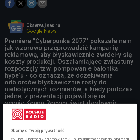
Obserwuj nas na
Google News
Premiera "Cyberpunka 2077" pokazała nam
jak wzorowo przeprowadzić kampanię
reklamową, aby błyskawicznie zwróciły się
koszty produkcji. Oszałamiające zwiastuny
rozpoczęły tzw. pompowanie balonika
hype'u - co oznacza, że oczekiwania
odbiorców błyskawicznie rosły do
niebotycznych rozmiarów, a kiedy podczas
jednej z prezentacji pojawił się na
scenie Keanu Reeves świat dosłownie
oszalał.
Dbamy o Twoją prywatność
My i nasi
5
partnerzy przechowujemy lub uzyskujemy dostęp do informacji