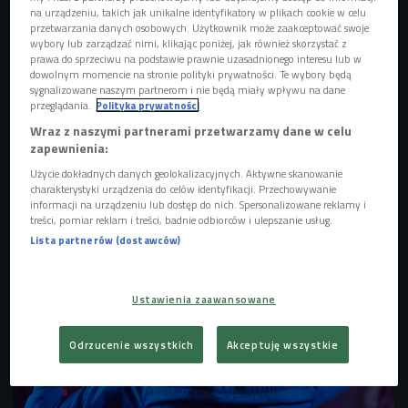
na urządzeniu, takich jak unikalne identyfikatory w plikach cookie w celu
przetwarzania danych osobowych. Użytkownik może zaakceptować swoje
wybory lub zarządzać nimi, klikając poniżej, jak również skorzystać z
prawa do sprzeciwu na podstawie prawnie uzasadnionego interesu lub w
dowolnym momencie na stronie polityki prywatności. Te wybory będą
sygnalizowane naszym partnerom i nie będą miały wpływu na dane
przeglądania.
Polityka prywatności
Wraz z naszymi partnerami przetwarzamy dane w celu
zapewnienia:
Użycie dokładnych danych geolokalizacyjnych. Aktywne skanowanie
zdjęcie ilustracyjne
Foto: Pryimak Anastasiia/shutterstock
charakterystyki urządzenia do celów identyfikacji. Przechowywanie
informacji na urządzeniu lub dostęp do nich. Spersonalizowane reklamy i
treści, pomiar reklam i treści, badnie odbiorców i ulepszanie usług.
Lista partnerów (dostawców)
Ustawienia zaawansowane
Odrzucenie wszystkich
Akceptuję wszystkie