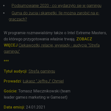
Podsumowanie 2020 - co wydarzyło się w gamingu
Guma do żucia i skarpetki. Ile można zarobić na e-
graczach?
W programie rozmawialiśmy także o Intel Extreme Masters,
do którego przygotowania właśnie trwają.
ZOBACZ
WIĘCEJ
Ciekawostki, relacje, wywiady - audycja "Strefa
gamingu"
***
Tytuł audycji:
Strefa gamingu
Prowadzi:
Łukasz "JeffreJ" Chmiel
Goście:
Tomasz Miecznikowski (team
leader games
m
arketing w Gameset)
Data emisji:
24.01
.2021