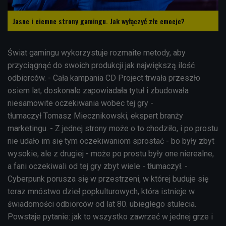
Jasne i ciemne strony gamingu. Jak wyłączyć złe emocje?
Świat gamingu wykorzystuje rozmaite metody, aby
przyciągnąć do swoich produkcji jak największą ilość
odbiorców. - Cała kampania CD Project trwała przeszło
osiem lat, doskonale zapowiadała tytuł i zbudowała
niesamowite oczekiwania wobec tej gry -
tłumaczył Tomasz Miecznikowski, ekspert branży
marketingu. - Z jednej strony może o to chodziło, i po prostu
nie udało im się tym oczekiwaniom sprostać - bo były zbyt
wysokie, ale z drugiej - może po prostu były one nierealne,
a fani oczekiwali od tej gry zbyt wiele - tłumaczył. -
Cyberpunk porusza się w przestrzeni, w której buduje się
teraz mnóstwo dzieł popkulturowych, która istnieje w
świadomości odbiorców od lat 80. ubiegłego stulecia.
Powstaje pytanie: jak to wszystko zawrzeć w jednej grze i