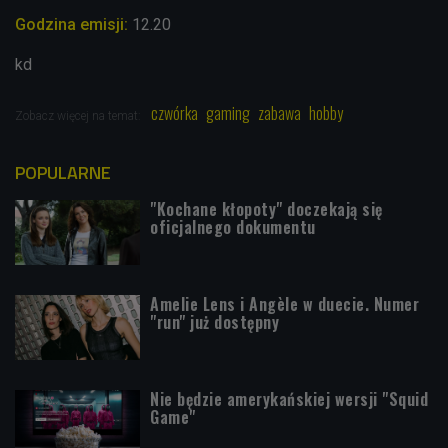
Godzina emisji:
12.20
kd
czwórka
gaming
zabawa
hobby
Zobacz więcej na temat:
POPULARNE
"Kochane kłopoty" doczekają się
oficjalnego dokumentu
Amelie Lens i Angèle w duecie. Numer
"run" już dostępny
Nie będzie amerykańskiej wersji "Squid
Game"