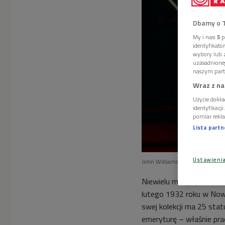
Dbamy o 
My i nasi
5
p
identyfikat
wybory lub z
uzasadnione
naszym part
Wraz z na
Użycie dokła
identyfikacj
pomiar rekla
Lista part
Ustawieni
John Williams kończy 90 lat
F
Niewielu muzyków odcisn
lutego 1932 roku w Nowy
swej kolekcji ma 25 sta
emeryturę – właśnie pr