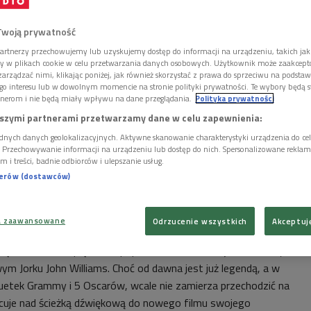
Twoją prywatność
artnerzy przechowujemy lub uzyskujemy dostęp do informacji na urządzeniu, takich jak
ory w plikach cookie w celu przetwarzania danych osobowych. Użytkownik może zaakcep
arządzać nimi, klikając poniżej, jak również skorzystać z prawa do sprzeciwu na podsta
go interesu lub w dowolnym momencie na stronie polityki prywatności. Te wybory będą 
nerom i nie będą miały wpływu na dane przeglądania.
Polityka prywatności
szymi partnerami przetwarzamy dane w celu zapewnienia:
dnych danych geolokalizacyjnych. Aktywne skanowanie charakterystyki urządzenia do ce
i. Przechowywanie informacji na urządzeniu lub dostęp do nich. Spersonalizowane reklamy 
m i treści, badnie odbiorców i ulepszanie usług.
nerów (dostawców)
a zaawansowane
Odrzucenie wszystkich
Akceptuj
oto: PBS/Courtesy Everett Collection/Everett Collection/East News
ęło tak wielkie piętno na popkulturze XX wieku, jak urodzony 8
m Jorku John Williams. Choć od dawna jest już legendą, a w
tuetek Grammy i 5 Oscarów, wcale nie zamierza przechodzić na
acuje nad ścieżką dźwiękową do nowego filmu swojego