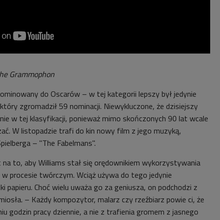
sche Grammophon
nominowany do Oscarów – w tej kategorii lepszy był jedynie
który zgromadził 59 nominacji. Niewykluczone, że dzisiejszy
nie w tej klasyfikacji, ponieważ mimo skończonych 90 lat wcale
ć. W listopadzie trafi do kin nowy film z jego muzyką,
pielberga
–
"The Fabelmans".
t na to, aby Williams stał się orędownikiem wykorzystywania
 w procesie twórczym. Wciąż używa do tego jedynie
tki papieru. Choć wielu uważa go za geniusza, on podchodzi z
iosła. – Każdy kompozytor, malarz czy rzeźbiarz powie ci, że
miu godzin pracy dziennie, a nie z trafienia gromem z jasnego