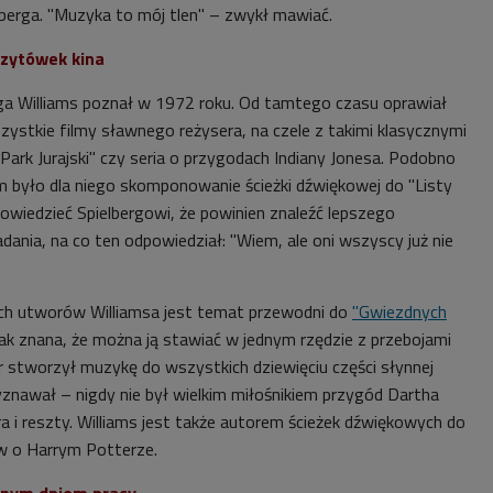
lberga. "Muzyka to mój tlen" – zwykł mawiać.
zytówek kina
a Williams poznał w 1972 roku. Od tamtego czasu oprawiał
ystkie filmy sławnego reżysera, na czele z takimi klasycznymi
 "Park Jurajski" czy seria o przygodach Indiany Jonesa. Podobno
było dla niego skomponowanie ścieżki dźwiękowej do "Listy
powiedzieć Spielbergowi, że powinien znaleźć lepszego
ania, na co ten odpowiedział: "Wiem, ale oni wszyscy już nie
h utworów Williamsa jest temat przewodni do
"Gwiezdnych
ak znana, że można ją stawiać w jednym rzędzie z przebojami
stworzył muzykę do wszystkich dziewięciu części słynnej
zyznawał
–
nigdy nie był wielkim miłośnikiem przygód Dartha
a i reszty. Williams jest także autorem ścieżek dźwiękowych do
w o Harrym Potterze.
nnym dniem pracy