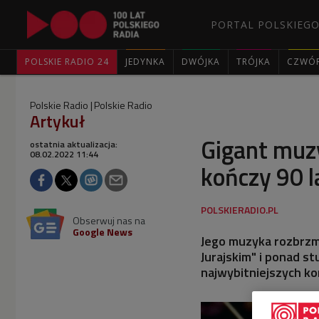
PORTAL POLSKIEGO
POLSKIE RADIO 24
JEDYNKA
DWÓJKA
TRÓJKA
CZWÓ
Polskie Radio
Polskie Radio
Artykuł
Gigant muzy
ostatnia aktualizacja:
08.02.2022 11:44
kończy 90 l
Obserwuj nas na
Google News
Jego muzyka rozbrzm
Jurajskim" i ponad st
najwybitniejszych ko