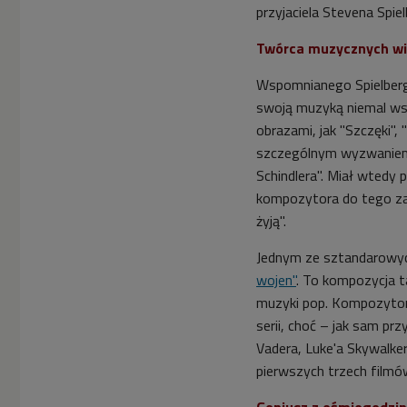
przyjaciela Stevena Spie
Twórca muzycznych wi
Wspomnianego Spielberg
swoją muzyką niemal wsz
obrazami, jak "Szczęki",
szczególnym wyzwaniem 
Schindlera". Miał wtedy 
kompozytora do tego zad
żyją".
Jednym ze sztandarowyc
wojen"
. To kompozycja t
muzyki pop. Kompozytor 
serii, choć
–
jak sam pr
Vadera, Luke'a Skywalker
pierwszych trzech filmó
Geniusz z ośmiogodzi