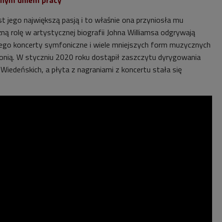
t jego największą pasją i to właśnie ona przyniosła mu
ną rolę w artystycznej biografii Johna Williamsa odgrywają
go koncerty symfoniczne i wiele mniejszych form muzycznych
rmonią. W styczniu 2020 roku dostąpił zaszczytu dyrygowania
Wiedeńskich, a płyta z nagraniami z koncertu stała się
.