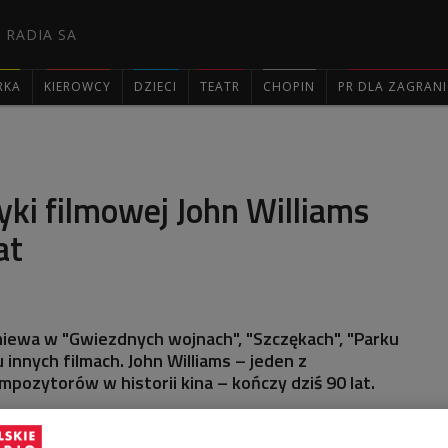
 RADIA SA
RKA
KIEROWCY
DZIECI
TEATR
CHOPIN
PR DLA ZAGRAN

ki filmowej John Williams
at
iewa w "Gwiezdnych wojnach", "Szczękach", "Parku
u innych filmach. John Williams – jeden z
mpozytorów w historii kina – kończy dziś 90 lat.