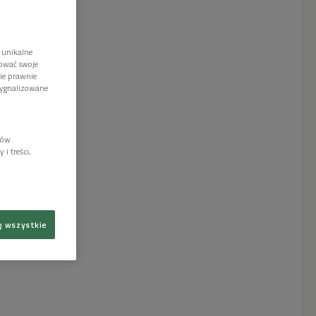
 unikalne
tować swoje
wie prawnie
sygnalizowane
lów
i treści,
ę wszystkie