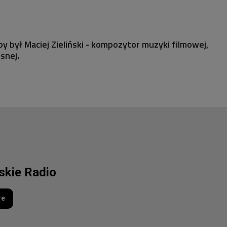
 był Maciej Zieliński - kompozytor muzyki filmowej,
snej.
lskie Radio
re