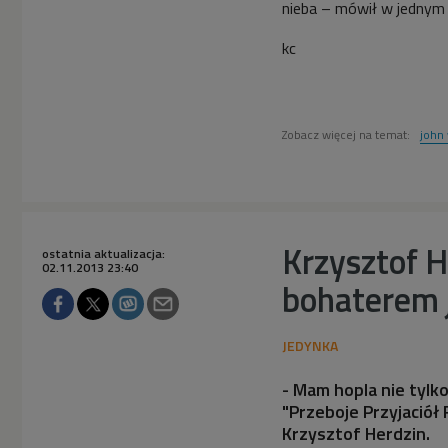
nieba – mówił w jednym 
kc
Zobacz więcej na temat:
john 
Krzysztof 
ostatnia aktualizacja:
02.11.2013 23:40
bohaterem j
- Mam hopla nie tylko
"Przeboje Przyjaciół
Krzysztof Herdzin.