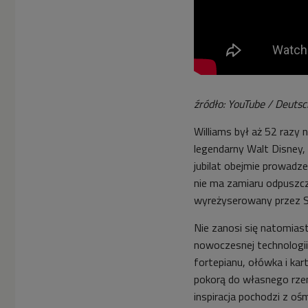
źródło: YouTube / Deut
Williams był aż 52 razy 
legendarny Walt Disney, 
jubilat obejmie prowadze
nie ma zamiaru odpuszcza
wyreżyserowany przez S
Nie zanosi się natomias
nowoczesnej technologii
fortepianu, ołówka i kar
pokorą do własnego rzem
inspiracja pochodzi z oś