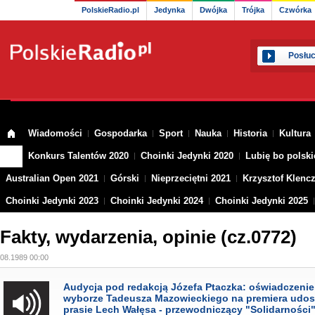
PolskieRadio.pl
Jedynka
Dwójka
Trójka
Czwórka
Posłuc
Wiadomości
Gospodarka
Sport
Nauka
Historia
Kultura
Konkurs Talentów 2020
Choinki Jedynki 2020
Lubię bo polski
Australian Open 2021
Górski
Nieprzeciętni 2021
Krzysztof Klenc
Choinki Jedynki 2023
Choinki Jedynki 2024
Choinki Jedynki 2025
Fakty, wydarzenia, opinie (cz.0772)
.08.1989 00:00
Audycja pod redakcją Józefa Ptaczka: oświadczenie,
wyborze Tadeusza Mazowieckiego na premiera udos
prasie Lech Wałęsa - przewodniczący "Solidarności"