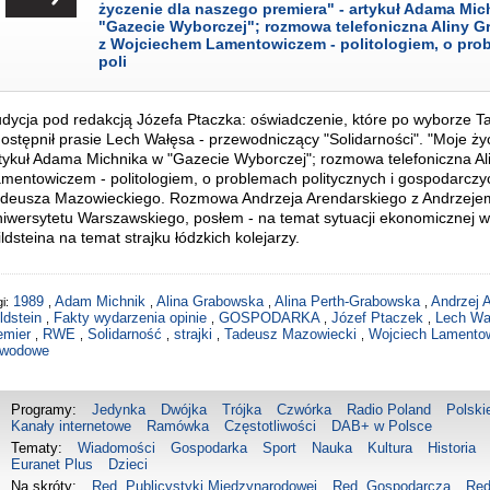
życzenie dla naszego premiera" - artykuł Adama Mic
"Gazecie Wyborczej"; rozmowa telefoniczna Aliny G
z Wojciechem Lamentowiczem - politologiem, o pro
poli
dycja pod redakcją Józefa Ptaczka: oświadczenie, które po wyborze 
ostępnił prasie Lech Wałęsa - przewodniczący "Solidarności". "Moje ży
tykuł Adama Michnika w "Gazecie Wyborczej"; rozmowa telefoniczna A
mentowiczem - politologiem, o problemach politycznych i gospodarczyc
deusza Mazowieckiego. Rozmowa Andrzeja Arendarskiego z Andrzeje
iwersytetu Warszawskiego, posłem - na temat sytuacji ekonomicznej 
ldsteina na temat strajku łódzkich kolejarzy.
1989
Adam Michnik
Alina Grabowska
Alina Perth-Grabowska
Andrzej 
i:
,
,
,
,
ldstein
Fakty wydarzenia opinie
GOSPODARKA
Józef Ptaczek
Lech W
,
,
,
,
emier
RWE
Solidarność
strajki
Tadeusz Mazowiecki
Wojciech Lamento
,
,
,
,
,
wodowe
Programy:
Jedynka
Dwójka
Trójka
Czwórka
Radio Poland
Polski
Kanały internetowe
Ramówka
Częstotliwości
DAB+ w Polsce
Tematy:
Wiadomości
Gospodarka
Sport
Nauka
Kultura
Historia
Euranet Plus
Dzieci
Na skróty:
Red. Publicystyki Międzynarodowej
Red. Gospodarcza
Red